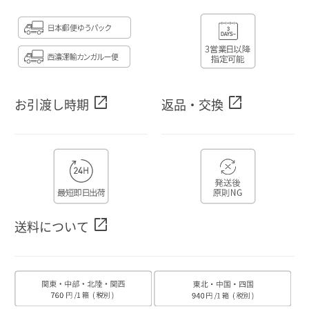
open_in_new
open_in_new
お引渡し時期
返品・交換
open_in_new
送料について