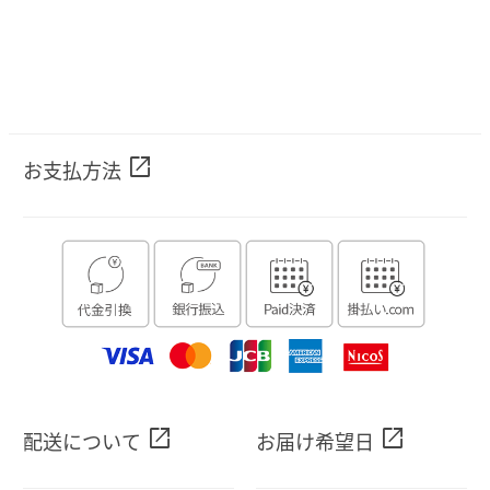
open_in_new
お支払方法
open_in_new
open_in_new
配送について
お届け希望日