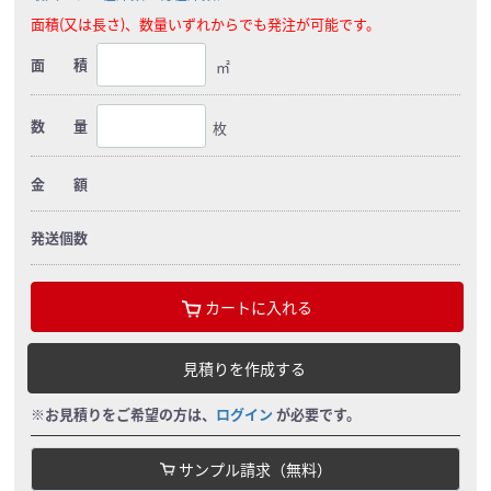
面積(又は長さ)、数量いずれからでも発注が可能です。
面 積
㎡
数 量
枚
金 額
発送個数
カートに入れる
見積りを作成する
※お見積りをご希望の方は、
ログイン
が必要です。
サンプル請求（無料）