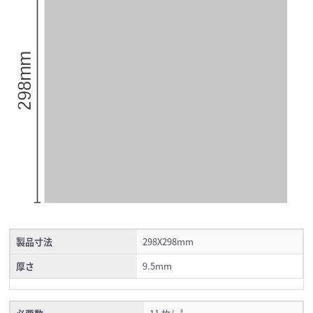
製品寸法
298X298mm
厚さ
9.5mm