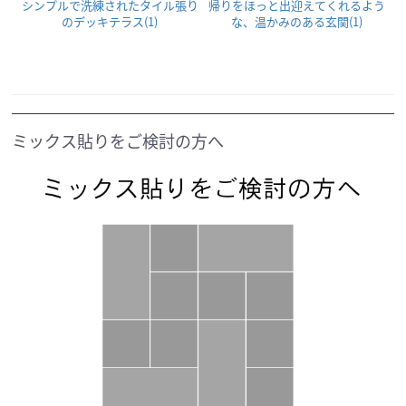
間
シンプルで洗練されたタイル張り
帰りをほっと出迎えてくれるよう
のデッキテラス(1)
な、温かみのある玄関(1)
ミックス貼りをご検討の方へ