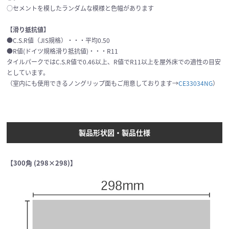
○セメントを模したランダムな模様と色幅があります
【滑り抵抗値】
●C.S.R値（JIS規格）・・・平均0.50
●R値(ドイツ規格滑り抵抗値)・・・R11
タイルパークではC.S.R値で0.46以上、R値でR11以上を屋外床での適性の目安
としています。
（室内にも使用できるノングリップ面もご用意しております→
CE33034NG
）
製品形状図・製品仕様
【300角 (298×298)】