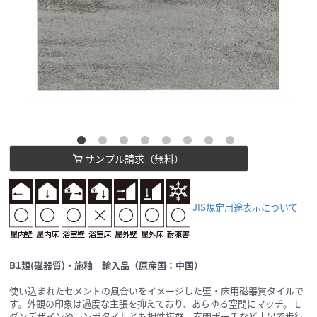
サンプル請求（無料）
JIS規定用途表示について
B1類(磁器質)・施釉 輸入品（原産国：中国）
使い込まれたセメントの風合いをイメージした壁・床用磁器質タイルで
す。外観の印象は過度な主張を抑えており、あらゆる空間にマッチ。モ
ダンデザインやレンガタイルとも相性抜群。玄関ポーチなど土足で歩行