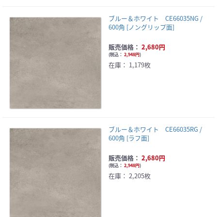
ブルー＆ホワイト CE66035NG /
600角 [ノングリップ面]
販売価格：
2,680円
(
税込：
2,948円
)
在庫：
1,179枚
ブルー＆ホワイト CE66035RG /
600角 [ラフ面]
販売価格：
2,680円
(
税込：
2,948円
)
在庫：
2,205枚