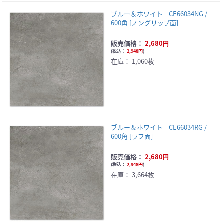
ブルー＆ホワイト CE66034NG /
600角 [ノングリップ面]
販売価格：
2,680円
(
税込：
2,948円
)
在庫：
1,060枚
ブルー＆ホワイト CE66034RG /
600角 [ラフ面]
販売価格：
2,680円
(
税込：
2,948円
)
在庫：
3,664枚