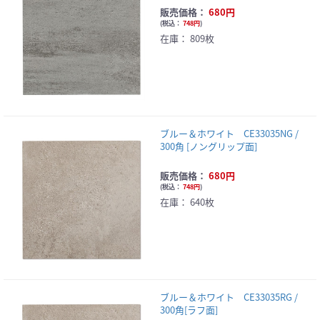
販売価格：
680円
(
税込：
748円
)
在庫：
809枚
ブルー＆ホワイト CE33035NG /
300角 [ノングリップ面]
販売価格：
680円
(
税込：
748円
)
在庫：
640枚
ブルー＆ホワイト CE33035RG /
300角[ラフ面]