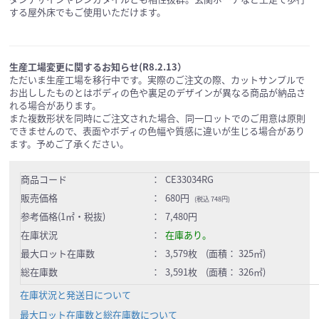
する屋外床でもご使用いただけます。
生産工場変更に関するお知らせ(R8.2.13）
ただいま生産工場を移行中です。実際のご注文の際、カットサンプルで
お出ししたものとはボディの色や裏足のデザインが異なる商品が納品さ
れる場合があります。
また複数形状を同時にご注文された場合、同一ロットでのご用意は原則
できませんので、表面やボディの色幅や質感に違いが生じる場合があり
ます。予めご了承ください。
商品コード
：
CE33034RG
販売価格
：
680円
(税込 748円)
参考価格(1㎡・税抜)
：
7,480円
在庫状況
：
在庫あり。
最大ロット在庫数
：
3,579枚 (面積： 325㎡)
総在庫数
：
3,591枚 (面積： 326㎡)
在庫状況と発送日について
最大ロット在庫数と総在庫数について