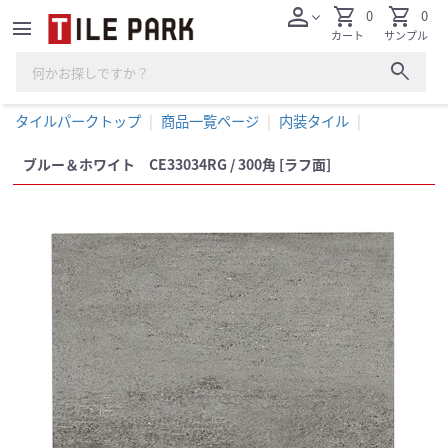
person
shopping_cart
shopping_cart
0
0
expand_more
menu
カート
サンプル
search
タイルパークトップ
商品一覧ページ
内装タイル
ブルー＆ホワイト CE33034RG / 300角 [ラフ面]