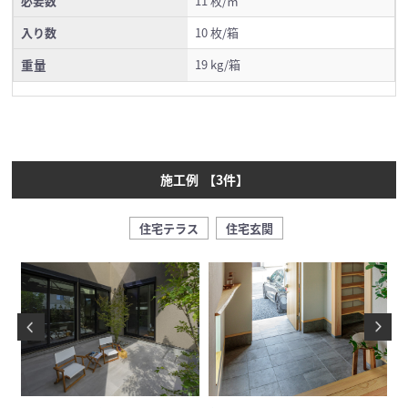
必要数
11 枚/㎡
入り数
10 枚/箱
重量
19 kg/箱
施工例
【
3
件】
住宅テラス
住宅玄関