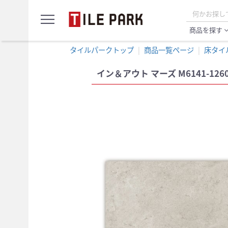
サ
menu
ン
プ
商品を探す
expand_
ル
カ
タイルパークトップ
商品一覧ページ
床タイ
ー
ト
イン＆アウト マーズ M6141-1260 