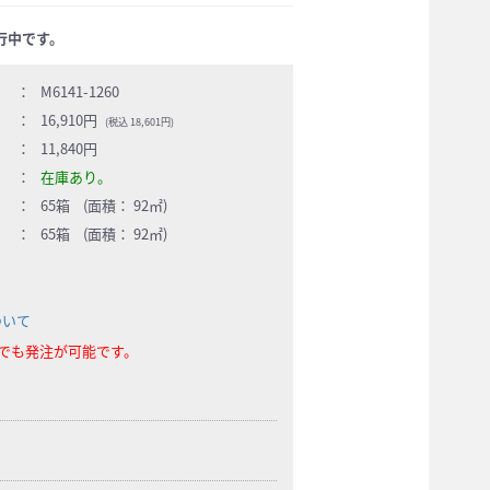
行中です。
：
M6141-1260
：
16,910円
(税込 18,601円)
：
11,840円
：
在庫あり。
：
65箱 (面積： 92㎡)
：
65箱 (面積： 92㎡)
ついて
らでも発注が可能です。