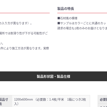
製品の特長
■石材風の模様
の入り方が異なります）。
■サンプルはカラーごとに共通のカッ
請求の場合も1枚のみのお届けとなり
場所では耐滑り性が下がる可能性がご
い。
条件により施工方法が異なります。実際
製品形状図・製品仕様
製品寸
1200x600mm （必要数：1.4枚/平米 1箱につき2枚
必要
法
入）