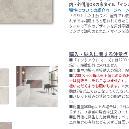
内・外併用OKの床タイル「イン
特性についての紹介ページへ 
さらりとした手触りと、屋外でも使
れまでは相反すると思われてきたこ
タイルで室内のデザインを屋外空間
ビングで調和のとれたデザインを追
購入・納入に関する注意点
■「イン＆アウト マーズ」は1200
箱）。端数出荷は承れません。
■工事中現場へ直接納入の場合、配
■
1200 × 600角は車上渡しの
ーは荷降ろしをおこないません）。
機いただくようお願いします。
※大
動は2名以上でおこなってください
■パレット積みの状態での配達とな
い。
■総重量500kg以上の場合は、2
ります。（該当の場合は注文カート
■出荷後に発生した諸費用はすべて
車両規定の有無などを必ずご確認い