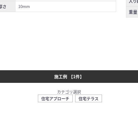
入り
厚さ
10mm
重量
施工例
【
1
件】
カテゴリ選択
住宅アプローチ
住宅テラス