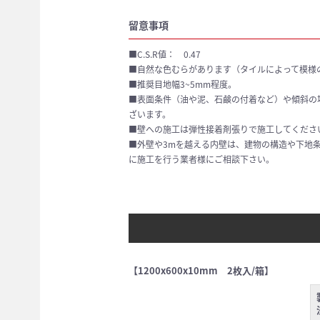
留意事項
■C.S.R値： 0.47
■自然な色むらがあります（タイルによって模様
■推奨目地幅3~5mm程度。
■表面条件（油や泥、石鹸の付着など）や傾斜の
ざいます。
■壁への施工は弾性接着剤張りで施工してくださ
■外壁や3mを越える内壁は、建物の構造や下地
に施工を行う業者様にご相談下さい。
【1200x600x10mm 2枚入/箱】