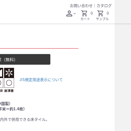
お問い合わせ
｜
カタログ
person
shopping_cart
shopping_cart
0
0
expand_more
カート
サンプル
求（無料）
JIS規定用途表示について
中国製）
米＝約1.4枚）
内外で併用できる床タイル。