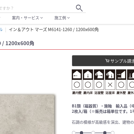
search
案内・サービス
施工例
more
expand_more
expand_more
ル
イン＆アウト マーズ M6141-1260 / 1200x600角
/ 1200x600角
サンプル請
B1類（磁器質）・施釉 輸入品（
2枚入/箱（※販売は箱単位です。1平
石調の模様が高級感を演出、建物の
○━●━━○━━●━○