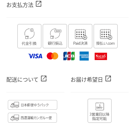
open_in_new
お支払方法
open_in_new
open_in_new
配送について
お届け希望日