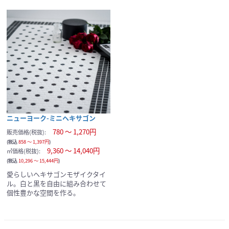
ニューヨーク-ミニヘキサゴン
780 ～ 1,270円
販売価格(税抜):
(税込
858 ～ 1,397円
)
9,360 ～ 14,040円
㎡価格(税抜):
(税込
10,296 ～ 15,444円
)
愛らしいヘキサゴンモザイクタイ
ル。白と黒を自由に組み合わせて
個性豊かな空間を作る。