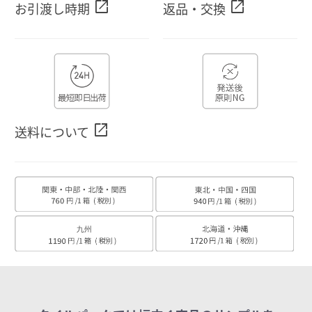
open_in_new
open_in_new
お引渡し時期
返品・交換
open_in_new
送料について