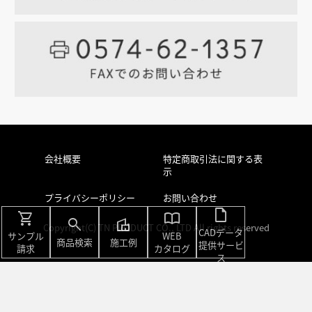
会社概要
特定商取引法に関する表
示
プライバシーポリシー
お問い合わせ
draft
shopping_cart
import_contacts
search
villa
Copyright(C) TN PRODUCT CO., LTD All rights reserved
CADデータ
サンプル
WEB
商品検索
施工例
提供サービ
請求
カタログ
ス