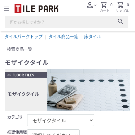
person
shopping_cart
shopping_cart
0
0
expand_more
menu
カート
サンプル
search
タイルパークトップ
タイル商品一覧
床タイル
検索商品一覧
モザイクタイル
カテゴリ
推奨使用場