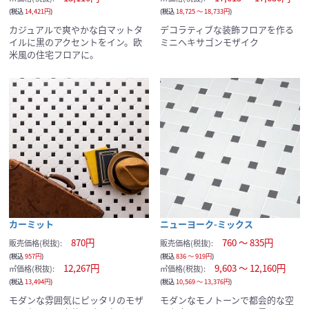
(税込
14,421円
)
(税込
18,725 ～ 18,733円
)
カジュアルで爽やかな白マットタ
デコラティブな装飾フロアを作る
イルに黒のアクセントをイン。欧
ミニヘキサゴンモザイク
米風の住宅フロアに。
カーミット
ニューヨーク-ミックス
870円
760 ～ 835円
販売価格(税抜):
販売価格(税抜):
(税込
957円
)
(税込
836 ～ 919円
)
12,267円
9,603 ～ 12,160円
サンプルの選択を続ける
㎡価格(税抜):
㎡価格(税抜):
(税込
13,494円
)
(税込
10,569 ～ 13,376円
)
サンプルカートへ進む
モダンな雰囲気にピッタリのモザ
モダンなモノトーンで都会的な空