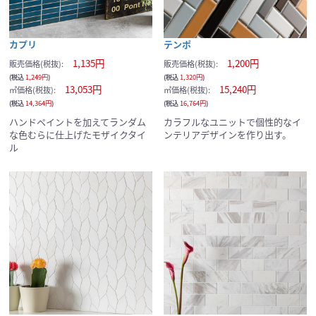
カプリ
テンポ
1,135円
1,200円
販売価格(税抜):
販売価格(税抜):
(税込
1,249円
)
(税込
1,320円
)
13,053円
15,240円
㎡価格(税抜):
㎡価格(税抜):
(税込
14,364円
)
(税込
16,764円
)
ハンドペイントを加えてランダム
カラフルなユニットで個性的なイ
な色むらに仕上げたモザイクタイ
ンテリアデザインを作り出す。
ル