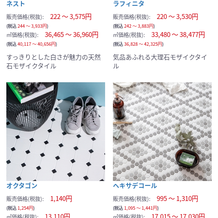
ネスト
ラフィニタ
222 ～ 3,575円
220 ～ 3,530円
販売価格(税抜):
販売価格(税抜):
(税込
244 ～ 3,933円
)
(税込
242 ～ 3,883円
)
36,465 ～ 36,960円
33,480 ～ 38,477円
㎡価格(税抜):
㎡価格(税抜):
(税込
40,117 ～ 40,656円
)
(税込
36,828 ～ 42,325円
)
すっきりとした白さが魅力の天然
気品あふれる大理石モザイクタイ
石モザイクタイル
ル
オクタゴン
ヘキサデコール
1,140円
995 ～ 1,310円
販売価格(税抜):
販売価格(税抜):
(税込
1,254円
)
(税込
1,095 ～ 1,441円
)
13,110円
17,015 ～ 17,030円
㎡価格(税抜):
㎡価格(税抜):