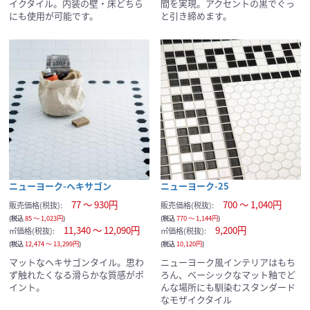
イクタイル。内装の壁・床どちら
間を実現。アクセントの黒でぐっ
にも使用が可能です。
と引き締めます。
現在のサンプル点数：
ニューヨーク-ヘキサゴン
ニューヨーク-25
77 ～ 930円
700 ～ 1,040円
販売価格(税抜):
販売価格(税抜):
(税込
85 ～ 1,023円
)
(税込
770 ～ 1,144円
)
11,340 ～ 12,090円
9,200円
㎡価格(税抜):
㎡価格(税抜):
(税込
12,474 ～ 13,299円
)
(税込
10,120円
)
マットなヘキサゴンタイル。思わ
ニューヨーク風インテリアはもち
ず触れたくなる滑らかな質感がポ
ろん、ベーシックなマット釉でど
イント。
んな場所にも馴染むスタンダード
なモザイクタイル