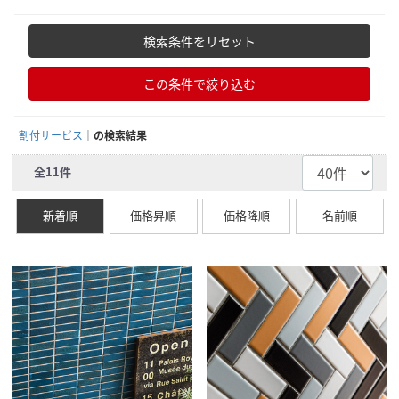
検索条件をリセット
この条件で絞り込む
割付サービス
の検索結果
全
11
件
新着順
価格昇順
価格降順
名前順