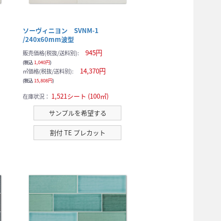
ソーヴィニヨン SVNM-1
/240x60mm波型
945円
販売価格(税抜/送料別):
(税込
1,040円
)
14,370円
㎡価格(税抜/送料別):
(税込
15,808円
)
1,521シート (100㎡)
在庫状況：
サンプルを希望する
割付 TE プレカット