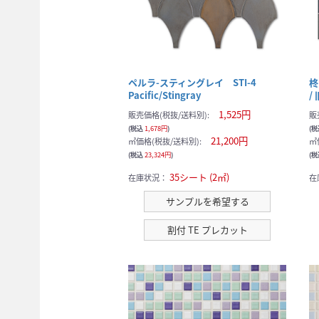
ペルラ-スティングレイ STI-4
柊
Pacific/Stingray
/
1,525円
販売価格(税抜/送料別):
販
(税込
1,678円
)
(
21,200円
㎡価格(税抜/送料別):
㎡
(税込
23,324円
)
(
35シート (2㎡)
在庫状況：
在
サンプルを希望する
割付 TE プレカット