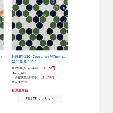
 /
牡丹 BY-15C (Coastline) /47mm丸
型 /※旧名：ブイ
1,620円
販売価格(税抜/送料別):
(税込
1,782円
)
21,870円
㎡価格(税抜/送料別):
(税込
24,057円
)
受注生産品
割付 TE プレカット