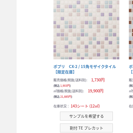
ポプリ CX-2 / 15角モザイクタイル
ポ
【限定在庫】
【
1,730円
販売価格(税抜/送料別):
販
(税込
1,903円
)
(
19,900円
㎡価格(税抜/送料別):
㎡
(税込
21,885円
)
(
143シート (12㎡)
在庫状況：
在
サンプルを希望する
割付 TE プレカット