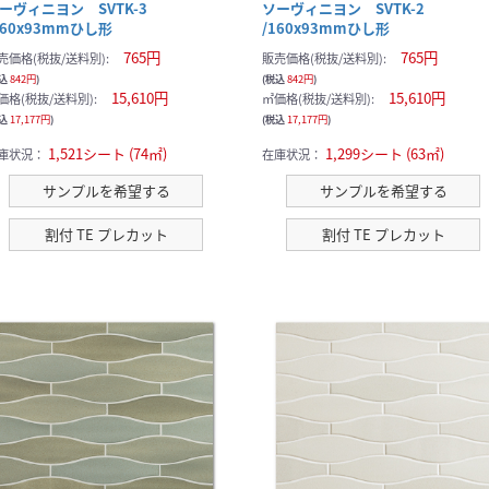
ーヴィニヨン SVTK-3
ソーヴィニヨン SVTK-2
160x93mmひし形
/160x93mmひし形
765円
765円
売価格(税抜/送料別):
販売価格(税抜/送料別):
税込
842円
)
(税込
842円
)
15,610円
15,610円
価格(税抜/送料別):
㎡価格(税抜/送料別):
税込
17,177円
)
(税込
17,177円
)
1,521シート (74㎡)
1,299シート (63㎡)
庫状況：
在庫状況：
サンプルを希望する
サンプルを希望する
割付 TE プレカット
割付 TE プレカット