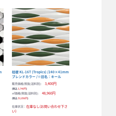
m
桔梗 KL-16T (Tropics) /240×41mm
ブレンドカラー /※旧名：キール
3,400円
販売価格(税抜/送料別):
(税込
3,740円
)
48,960円
㎡価格(税抜/送料別):
(税込
53,856円
)
在庫なし(お問い合わせ下さ
在庫状況：
い)