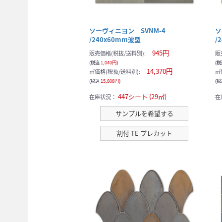
ソーヴィニヨン SVNM-4
ソ
/240x60mm波型
/
945円
販売価格(税抜/送料別):
販
(税込
1,040円
)
(
14,370円
㎡価格(税抜/送料別):
㎡
(税込
15,808円
)
(
447シート (29㎡)
在庫状況：
在
サンプルを希望する
割付 TE プレカット