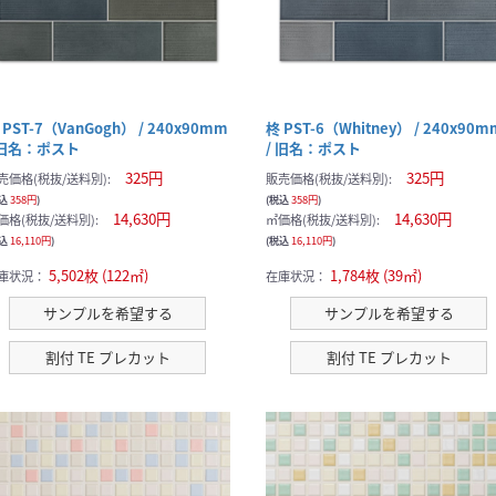
 PST-7（VanGogh） / 240x90mm
柊 PST-6（Whitney） / 240x90m
 旧名：ポスト
/ 旧名：ポスト
325円
325円
売価格(税抜/送料別):
販売価格(税抜/送料別):
税込
358円
)
(税込
358円
)
14,630円
14,630円
価格(税抜/送料別):
㎡価格(税抜/送料別):
税込
16,110円
)
(税込
16,110円
)
5,502枚 (122㎡)
1,784枚 (39㎡)
庫状況：
在庫状況：
サンプルを希望する
サンプルを希望する
割付 TE プレカット
割付 TE プレカット
サンプルの選択を続ける
サンプルカートへ進む