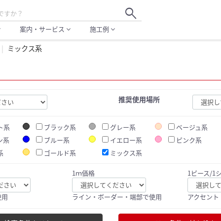
search
案内・サービス
施工例
more
expand_more
expand_more
ミックス系
推奨使用場所
ト系
ブラック系
グレー系
ベージュ系
ン系
ブルー系
イエロー系
ピンク系
系
ゴールド系
ミックス系
1ｍ価格
1ピース/1
使用
ライン・ボーダー・端部で使用
アクセント