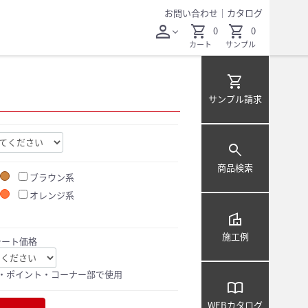
お問い合わせ
｜
カタログ
person
shopping_cart
shopping_cart
0
0
expand_more
カート
サンプル
shopping_cart
サンプル
請求
search
商品検索
ブラウン系
オレンジ系
villa
施工例
シート価格
・ポイント・コーナー部で使用
import_contacts
WEB
カタログ