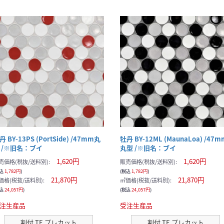
丹 BY-13PS (PortSide) /47mm丸
牡丹 BY-12ML (MaunaLoa) /47m
 /※旧名：ブイ
丸型 /※旧名：ブイ
1,620円
1,620円
売価格(税抜/送料別):
販売価格(税抜/送料別):
税込
1,782円
)
(税込
1,782円
)
21,870円
21,870円
価格(税抜/送料別):
㎡価格(税抜/送料別):
税込
24,057円
)
(税込
24,057円
)
注生産品
受注生産品
割付 TE プレカット
割付 TE プレカット