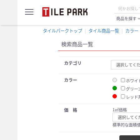
サ
menu
ン
プ
商品を探す
expand_
ル
カ
タイルパークトップ
タイル商品一覧
カラー
ー
ト
検索商品一覧
カテゴリ
カラー
ホワイ
グリー
レッド
価 格
1㎡価格
標準的な面積