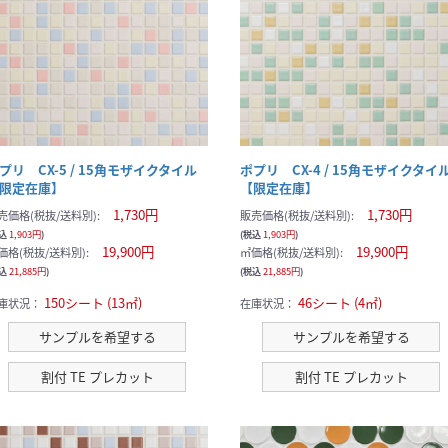
現在のサンプル点数：
プリ CX-5 / 15角モザイクタイル
ポプリ CX-4 / 15角モザイクタイ
限定在庫】
【限定在庫】
1,730円
1,730円
売価格(税抜/送料別):
販売価格(税抜/送料別):
税込
1,903円
)
(税込
1,903円
)
19,900円
19,900円
価格(税抜/送料別):
㎡価格(税抜/送料別):
税込
21,885円
)
(税込
21,885円
)
150シート (13㎡)
46シート (4㎡)
庫状況：
在庫状況：
サンプルを希望する
サンプルを希望する
割付 TE プレカット
割付 TE プレカット