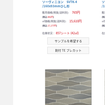
ソーヴィニヨン SVTK-4
ソ
/160x93mmひし形
/
765円
販売価格(税抜/送料別):
販
(税込
842円
)
(
15,610円
㎡価格(税抜/送料別):
㎡
(税込
17,177円
)
(
857シート (42㎡)
在庫状況：
在
サンプルを希望する
割付 TE プレカット