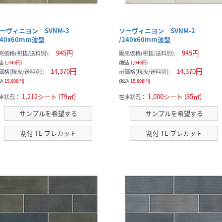
ーヴィニヨン SVNM-3
ソーヴィニヨン SVNM-2
240x60mm波型
/240x60mm波型
945円
945円
売価格(税抜/送料別):
販売価格(税抜/送料別):
税込
1,040円
)
(税込
1,040円
)
14,370円
14,370円
価格(税抜/送料別):
㎡価格(税抜/送料別):
税込
15,808円
)
(税込
15,808円
)
1,212シート (79㎡)
1,000シート (65㎡)
庫状況：
在庫状況：
サンプルを希望する
サンプルを希望する
割付 TE プレカット
割付 TE プレカット