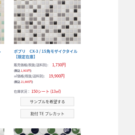
ル
ポプリ CX-3 / 15角モザイクタイル
【限定在庫】
1,730円
販売価格(税抜/送料別):
(税込
1,903円
)
19,900円
㎡価格(税抜/送料別):
(税込
21,885円
)
150シート (13㎡)
在庫状況：
サンプルを希望する
割付 TE プレカット