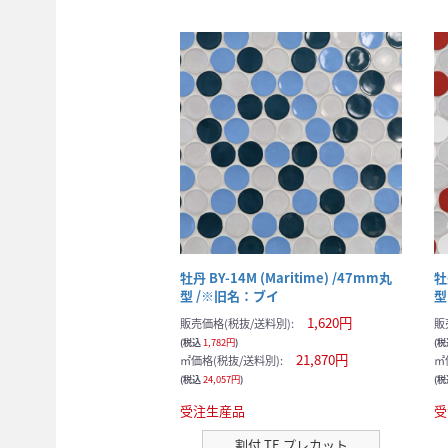
牡丹 BY-14M (Maritime) /47mm丸
牡
型 /※旧名：ブイ
型
1,620円
販売価格(税抜/送料別):
販
(税込
1,782円
)
(
21,870円
㎡価格(税抜/送料別):
㎡
(税込
24,057円
)
(
受注生産品
受
割付 TE プレカット