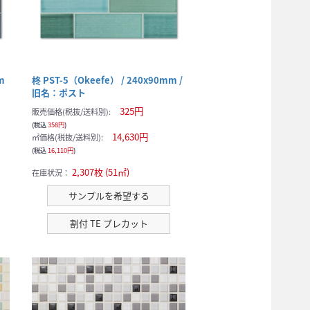
m
柊 PST-5（Okeefe） / 240x90mm /
旧名：ポスト
325円
販売価格(税抜/送料別):
(税込
358円
)
14,630円
㎡価格(税抜/送料別):
(税込
16,110円
)
2,307枚 (51㎡)
在庫状況：
サンプルを希望する
割付 TE プレカット