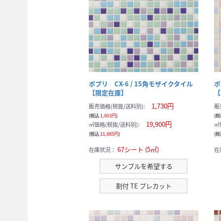
ポプリ CX-6 / 15角モザイクタイル
ポ
【限定在庫】
【
1,730円
販売価格(税抜/送料別):
販
(税込
1,903円
)
(
19,900円
㎡価格(税抜/送料別):
㎡
(税込
21,885円
)
(
67シート (5㎡)
在庫状況：
在
サンプルを希望する
割付 TE プレカット