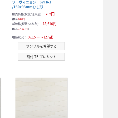
ソーヴィニヨン SVTK-1
/160x93mmひし形
765円
販売価格(税抜/送料別):
(税込
842円
)
15,610円
㎡価格(税抜/送料別):
(税込
17,177円
)
561シート (27㎡)
在庫状況：
サンプルを希望する
割付 TE プレカット