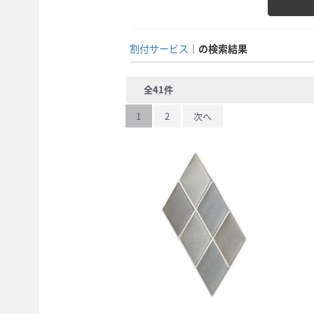
割付サービス
の検索結果
全
41
件
1
2
次へ