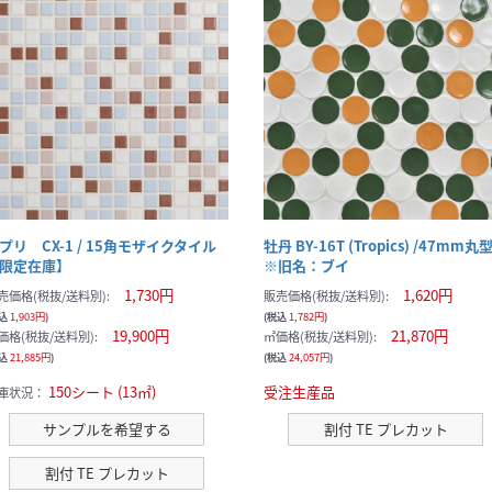
プリ CX-1 / 15角モザイクタイル
牡丹 BY-16T (Tropics) /47mm丸型
限定在庫】
※旧名：ブイ
1,730円
1,620円
売価格(税抜/送料別):
販売価格(税抜/送料別):
税込
1,903円
)
(税込
1,782円
)
19,900円
21,870円
価格(税抜/送料別):
㎡価格(税抜/送料別):
税込
21,885円
)
(税込
24,057円
)
150シート (13㎡)
受注生産品
庫状況：
サンプルを希望する
割付 TE プレカット
割付 TE プレカット