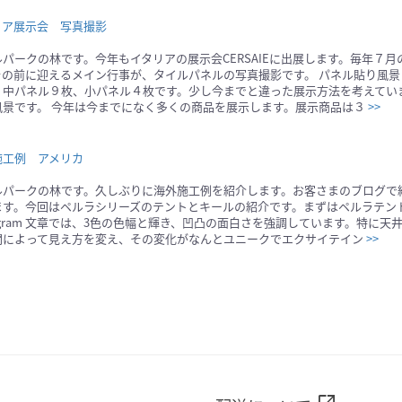
リア展示会 写真撮影
ルパークの林です。今年もイタリアの展示会CERSAIEに出展します。毎年７
その前に迎えるメイン行事が、タイルパネルの写真撮影です。 パネル貼り風景
。中パネル９枚、小パネル４枚です。少し今までと違った展示方法を考えてい
風景です。 今年は今までになく多くの商品を展示します。展示商品は３
>>
施工例 アメリカ
ルパークの林です。久しぶりに海外施工例を紹介します。お客さまのブログで
す。今回はペルラシリーズのテントとキールの紹介です。まずはペルラテント luna
tagram 文章では、3色の色幅と輝き、凹凸の面白さを強調しています。特に
間によって見え方を変え、その変化がなんとユニークでエクサイテイン
>>