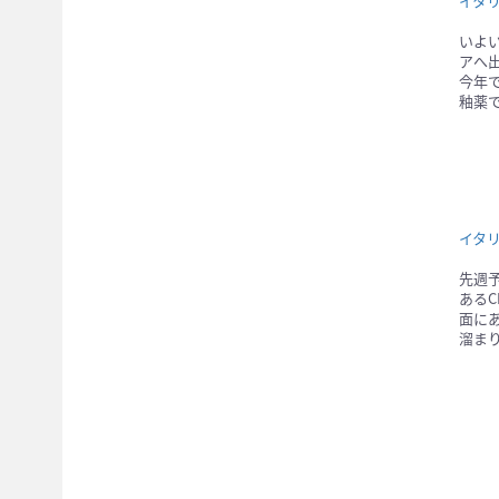
イタ
いよ
アへ
今年
釉薬
イタ
先週
あるC
面に
溜ま