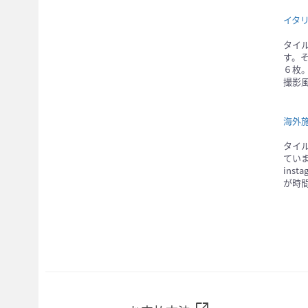
イタ
タイ
す。
６枚
撮影
海外
タイ
ていま
ins
が時