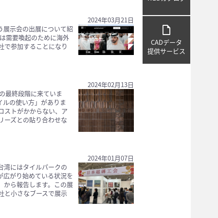
2024年03月21日
draft
いう展示会の出展について紹
では需要喚起のために海外
CADデータ
社で参加することになり
提供サービス
2024年02月13日
グの最終段階に来ていま
イルの使い方」がありま
コストがかからない、ア
リーズとの貼り合わせな
2024年01月07日
台湾にはタイルパークの
が広がり始めている状況を
」から報告します。この展
社と小さなブースで展示