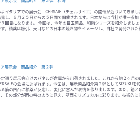
リア展示会 商品紹介 第３弾 和陶
いよイタリアでの展示会 CERSAIE（チェルサイエ）の開催が近づいてきま
出発し、９月２５日からの５日間で開催されます。日本からは当社が唯一参加
で９回目になります。 今回は、今年の目玉商品、和陶シリーズを紹介しましょ
です。釉薬は粉引、天目などの日本の焼き物をイメージし、自社で開発された
リア展示会 商品紹介 第２弾
予定通り展示会向けのパネルが倉庫から出荷されました。これから約２ヶ月の
ERSAIEの会場に運ばれます。今回は、展示商品紹介第２弾としてSIZUKUを
ある筋の凹凸に釉薬が反応し、変化に富んだ表情を作り出します。また、筋と
り、その部分が雨の雫のように見え、壁面をリズミカルに彩ります。技術的に