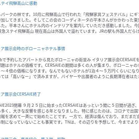
ステイ飛騨高山に感動
ルパークの林です。10月に飛騨高山で行われた「飛騨家具フェステバル」にギ
参加してきました。そしてこの会のコーディネータの平本さんがかかわった東
した。平本さんにホテル内のインテリアを案内していただき感動しました。今
 東急ステイ飛騨高山 現在高山は外国人で溢れています。JRの駅も外国人だら
リア展示会時のボローニャホテル事情
bnbで予約したアパートから見たボローニャの街並み イタリア展示会CERSAI
課題はホテルの価格です。CERSAIEの期間は多くの人が集まり、ボローニャ
３〜４倍の価格になります。なんでもないホテルが1泊４〜５万円くらいになり
っては「高いなー」で済みますが、バイヤーや出展者のように長期滞在者はた
ア展示会CERSAIE終了
SAIE2023閉幕 ９月２５日に始まったCERSAIEはあっという間に５日間が過
も多く、大きな反響を感じる年となりました。特に感じたのは、コロナで出国
情報を求めて一斉にで始めたことです。一方で、経済は傷んでおり、まだまだ
体制になっていないことも事実です。TNは、その辺りを予想して、今までより