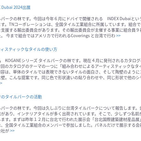
X Dubai 2024出展
パークの林です。今回は今年６月にドバイで開催される INDEX Dubaiと
ます。TNコーポレーションは、全国タイル工業組合に所属しています。組合
を支援する輸出委員会があります。その輸出委員会が主催する事業に組合員９
。 今まで組合ではアメリカで行われるCoverings と台湾で行わ
>>
ティスティックなタイルの使い方
品 KOGANEシリーズ タイルパークの林です。現在４月に発刊されるカタロ
今回のカタログのテーマの一つに「組み合わせによるアーティスティックなタ
内容は、単体のタイルでは表現できないタイルの面白さ、そして陶壁のように
な壁。こんな提案です。同じ色で形状違いの貼り合わせや、同じ形状で他のシ
>
でのタイルパークの活動
ルパークの林です。今回は久しぶりに台湾タイルパークについて報告します。
店があり、インテリアタイルが多く出荷されています。そこで、少しずつ名前
します。まずは昨年１２月に台北で行われた展示会「台北国際建築建材産品展
は、全国タイル工業組合のメンバーで参加しました。パネルだけで展示する会
会社が
>>