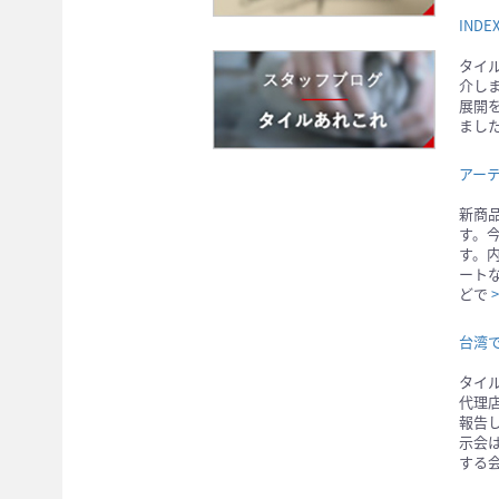
INDE
タイル
介し
展開
ました
アー
新商
す。
す。
ート
どで
>
台湾
タイ
代理
報告
示会
する