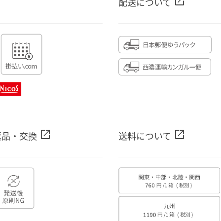
open_in_new
配送について
open_in_new
open_in_new
返品・交換
送料について