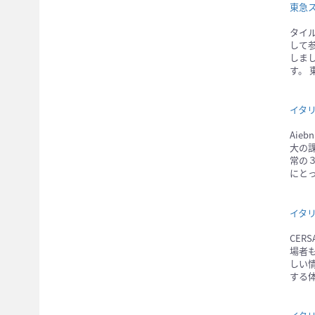
東急
タイ
して
しま
す。
イタ
Aie
大の
常の
にと
イタリ
CER
場者
しい
する