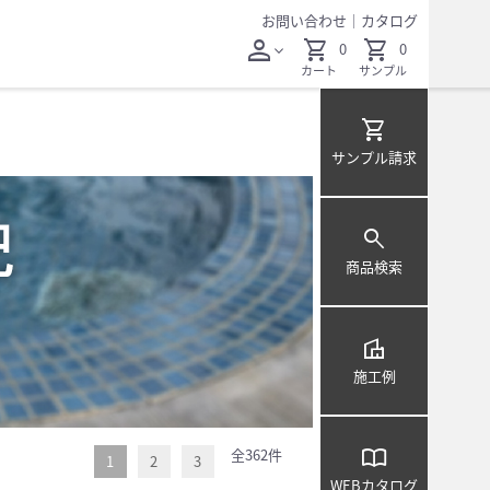
お問い合わせ
｜
カタログ
person
shopping_cart
shopping_cart
0
0
expand_more
カート
サンプル
shopping_cart
サンプル
請求
search
商品検索
villa
施工例
import_contacts
全362
件
1
2
3
WEB
カタログ