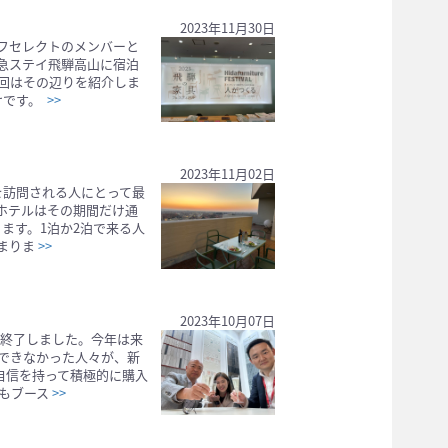
2023年11月30日
フセレクトのメンバーと
急ステイ飛騨高山に宿泊
回はその辺りを紹介しま
けです。
>>
2023年11月02日
Eを訪問される人にとって最
のホテルはその期間だけ通
ます。1泊か2泊で来る人
まりま
>>
2023年10月07日
ぎ、終了しました。今年は来
できなかった人々が、新
自信を持って積極的に購入
もブース
>>