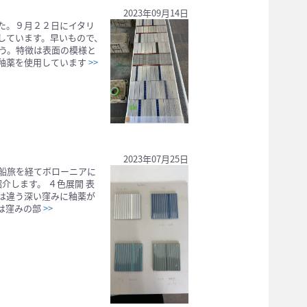
2023年09月14日
した。９月２２日にイタリ
しています。早いもので、
う。特徴は表面の模様と
釉薬を使用しています
>>
2023年07月25日
船旅を経てボローニアに
紹介します。 ４色展開 表
は違う深い窪みに釉薬が
は窪みの部
>>