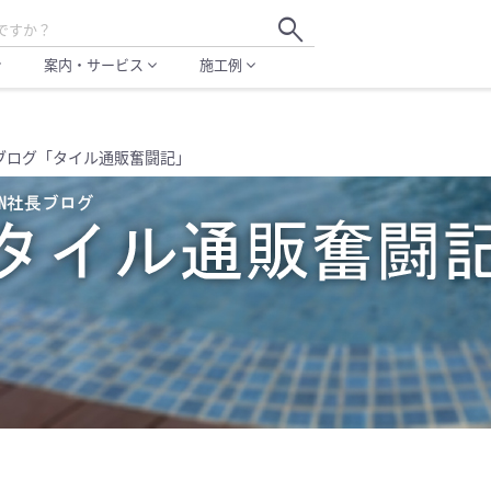
search
案内・サービス
施工例
more
expand_more
expand_more
ブログ「タイル通販奮闘記」