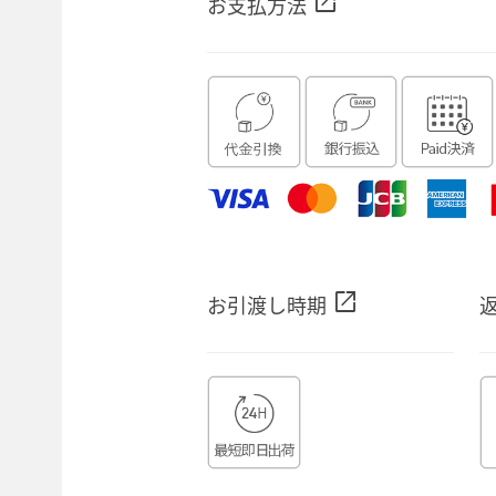
open_in_new
お支払方法
open_in_new
お引渡し時期