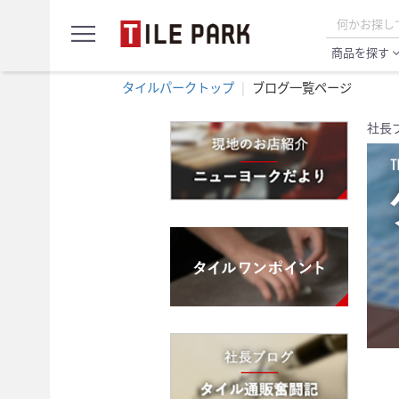
サ
menu
ン
プ
商品を探す
expand_
ル
カ
タイルパークトップ
ブログ一覧ページ
ー
ト
社長