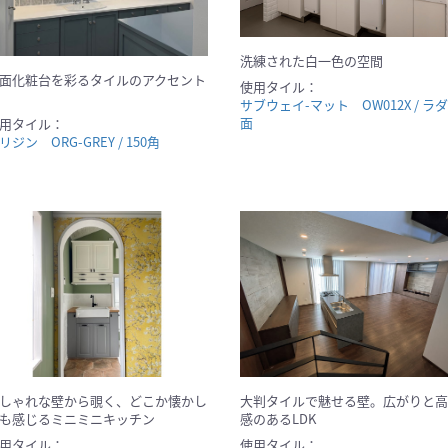
洗練された白一色の空間
面化粧台を彩るタイルのアクセント
使用タイル：
サブウェイ-マット OW012X / ラ
面
用タイル：
リジン ORG-GREY / 150角
しゃれな壁から覗く、どこか懐かし
大判タイルで魅せる壁。広がりと高
も感じるミニミニキッチン
感のあるLDK
用タイル：
使用タイル：