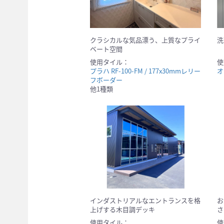
クラシカルな気品漂う、上質なプライ
洗
ベート空間
使用タイル：
使
プラハ RF-100-FM / 177x30mmレリー
オ
フボーダー
他1種類
インダストリアルなエントランスを格
お
上げする木目調デッキ
さ
使用タイル：
使