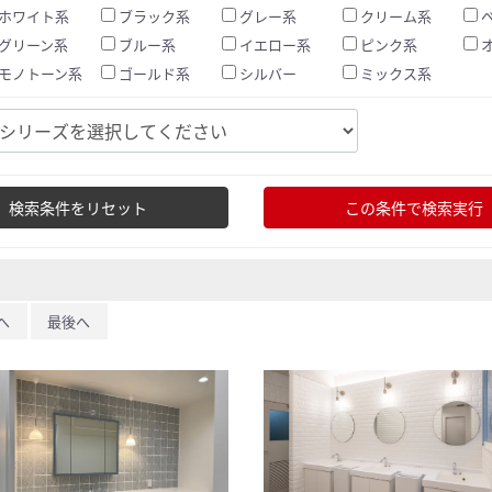
ホワイト系
ブラック系
グレー系
クリーム系
グリーン系
ブルー系
イエロー系
ピンク系
モノトーン系
ゴールド系
シルバー
ミックス系
検索条件をリセット
この条件で検索実行
へ
最後へ