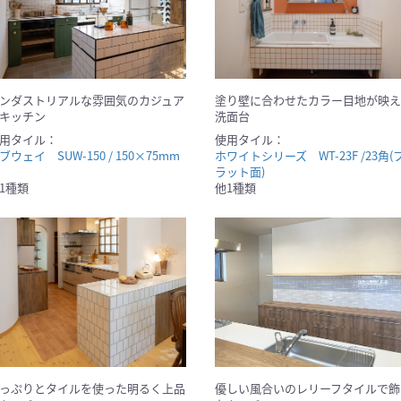
ンダストリアルな雰囲気のカジュア
塗り壁に合わせたカラー目地が映え
キッチン
洗面台
用タイル：
使用タイル：
ブウェイ SUW-150 / 150×75mm
ホワイトシリーズ WT-23F /23角(
ラット面)
1種類
他1種類
っぷりとタイルを使った明るく上品
優しい風合いのレリーフタイルで飾