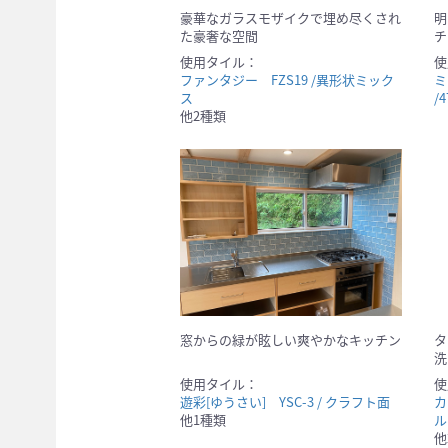
豪華なガラスモザイクで埋め尽くされ
明
た豪奢な空間
チ
使用タイル：
使
ファンタジー FZS19 /異形状ミック
ミ
ス
/
他2種類
窓からの緑が眩しい爽やかなキッチン
タ
洗
使用タイル：
使
遊彩[ゆうさい] YSC-3 / クラフト面
カ
他1種類
ル
他