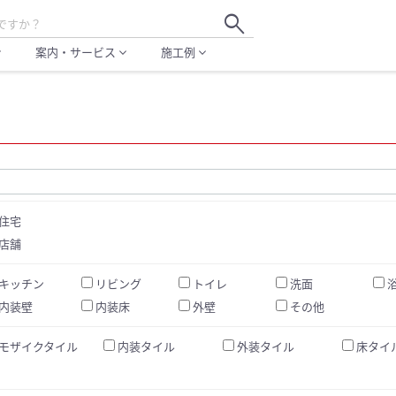
search
案内・サービス
施工例
more
expand_more
expand_more
住宅
店舗
キッチン
リビング
トイレ
洗面
内装壁
内装床
外壁
その他
モザイクタイル
内装タイル
外装タイル
床タイ