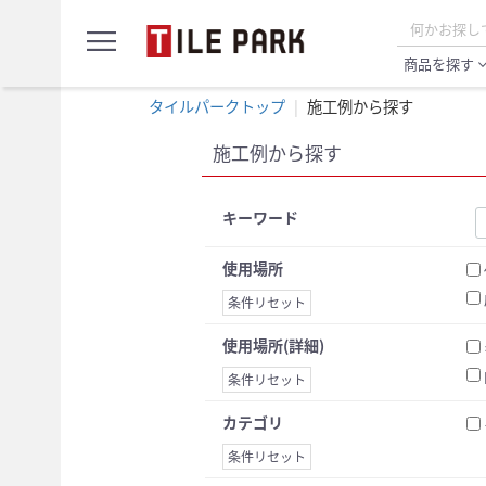
サ
menu
ン
プ
商品を探す
expand_
ル
カ
タイルパークトップ
施工例から探す
ー
ト
施工例から探す
キーワード
使用場所
条件リセット
使用場所(詳細)
条件リセット
カテゴリ
条件リセット