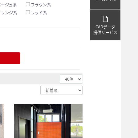
ベージュ系
ブラウン系
オレンジ系
レッド系
draft
CADデータ
提供サービス