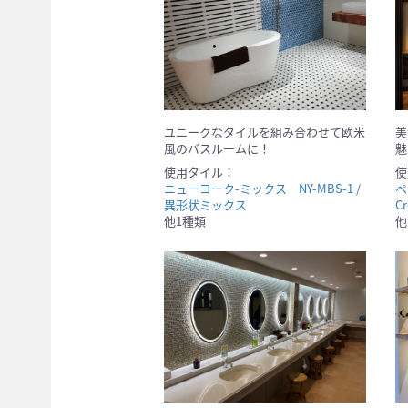
ユニークなタイルを組み合わせて欧米
美
風のバスルームに！
魅
使用タイル：
使
ニューヨーク-ミックス NY-MBS-1 /
ペ
異形状ミックス
Cr
他1種類
他