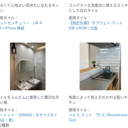
るくて心地よい気持ちになれるキッ
コンパクトな洗面台に映えるスッキ
ン
とした白のタイル
用タイル：
使用タイル：
ッドセンチュリー LM-4
【限定在庫】 サブウェイ-マット
47×97mm 黄緑
OW-1501M / 凹面
イルをふんだんに使用した贅沢な手
角度によって見え方のかわる眩いキ
い場
チン
用タイル：
使用タイル：
ーミット QM6001 / モザイクタイ
ペルラ-テント TE-3 / Moonstone
(白・黒)
Tent
2種類