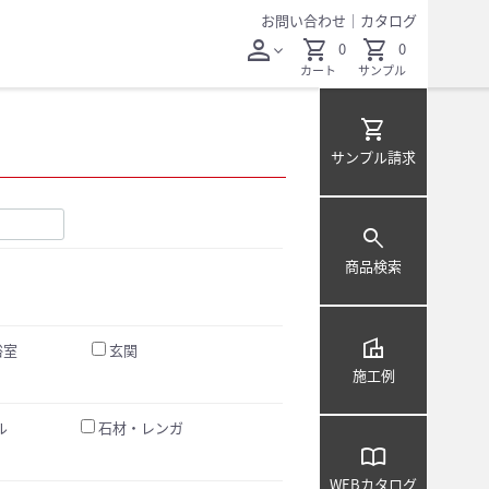
お問い合わせ
｜
カタログ
person
shopping_cart
shopping_cart
0
0
expand_more
カート
サンプル
shopping_cart
サンプル
請求
search
商品検索
villa
浴室
玄関
施工例
ル
石材・レンガ
import_contacts
WEB
カタログ