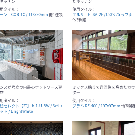
キッチン
たキッチン
用タイル：
使用タイル：
ーン COR-1C / 118x90mm
他1種類
エルサ ELSA-2F /150×75 ラフ面
他3種類
ンスが際立つ内装のホットソース専
ミックス貼りで意匠性を高めたカウ
店
ター
用タイル：
使用タイル：
絵セレクト【平】 hi1-U-BW / 3x4ユ
プラハ RF-400 / 197x97mm
他3種類
ット / BrightWhite