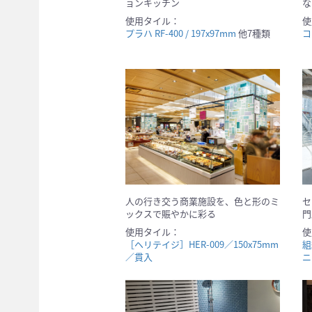
ョンキッチン
な
使用タイル：
使
プラハ RF-400 / 197x97mm
他7種類
コ
人の行き交う商業施設を、色と形のミ
セ
ックスで賑やかに彩る
門
使用タイル：
使
［ヘリテイジ］HER-009／150x75mm
組
／貫入
ニ