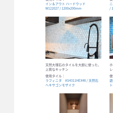
イン＆アウト ハードウッド
ニ
W122027 / 1200x200mm
/
天然大理石のタイルを大胆に使った、
ホ
上質なキッチン
レ
使用タイル：
使
ラフィニタ AS4311HEX48 / 天然石
遊
ヘキサゴンモザイク
ト