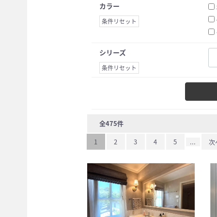
カラー
条件リセット
シリーズ
条件リセット
全
475
件
1
2
3
4
5
...
次