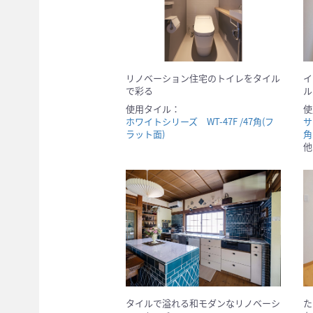
リノベーション住宅のトイレをタイル
イ
で彩る
ル
使用タイル：
使
ホワイトシリーズ WT-47F /47角(フ
サ
ラット面)
角
他
タイルで溢れる和モダンなリノベーシ
た