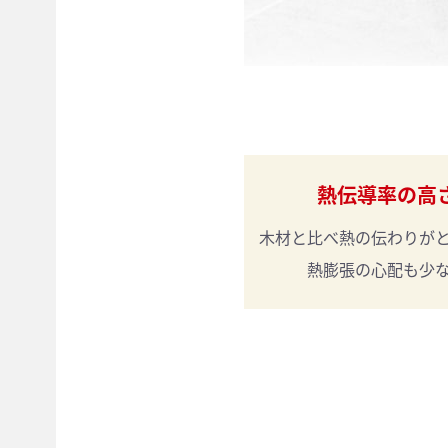
熱伝導率の高
木材と比べ
熱の伝わりが
熱膨張の
心配も少