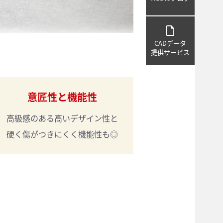
draft
CADデータ
提供サービス
意匠性と機能性
高級感のある
高いデザイン性と
硬く傷がつきにくく
機能性も◎