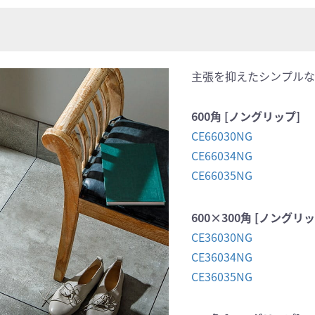
主張を抑えたシンプルな
600角 [ノングリップ]
CE66030NG
CE66034NG
CE66035NG
600×300角 [ノングリッ
CE36030NG
CE36034NG
CE36035NG