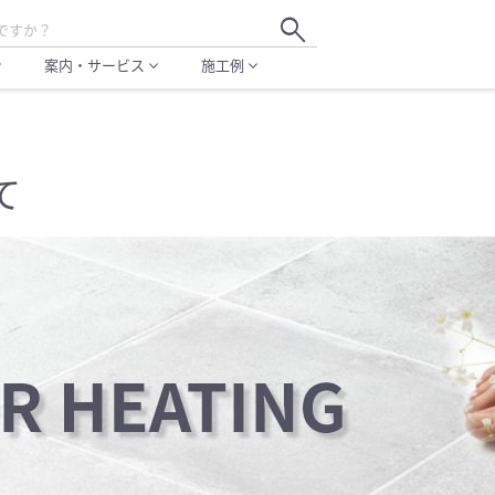
search
案内・サービス
施工例
more
expand_more
expand_more
て