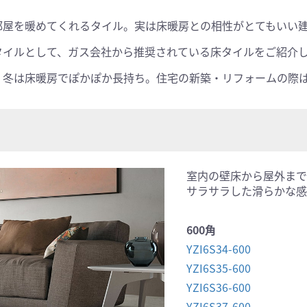
部屋を暖めてくれるタイル。実は床暖房との相性がとてもいい
タイルとして、ガス会社から推奨されている床タイルをご紹介
、冬は床暖房でぽかぽか長持ち。住宅の新築・リフォームの際
室内の壁床から屋外まで
サラサラした滑らかな感
600角
YZI6S34-600
YZI6S35-600
YZI6S36-600
YZI6S37-600