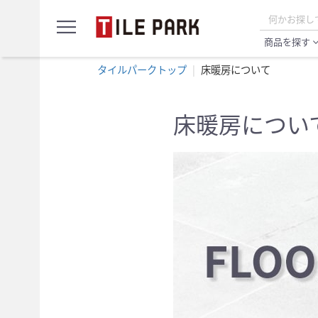
サ
menu
ン
プ
商品を探す
expand_
ル
カ
タイルパークトップ
床暖房について
ー
ト
床暖房につい