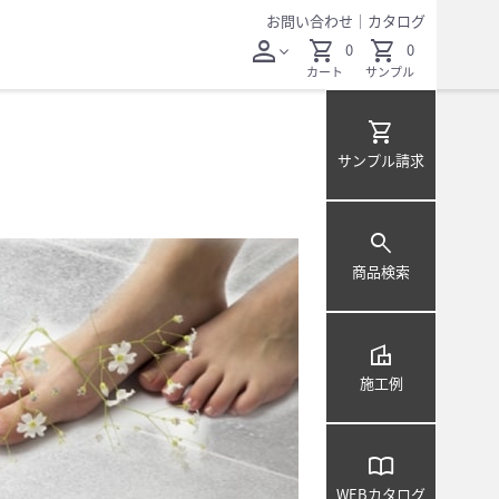
お問い合わせ
｜
カタログ
person
shopping_cart
shopping_cart
0
0
expand_more
カート
サンプル
shopping_cart
サンプル
請求
search
商品検索
villa
施工例
import_contacts
WEB
カタログ