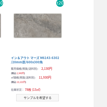
イン＆アウト マーズ M6143-6302
/20mm厚/600x300角
2,130円
販売価格(税抜/送料別):
(税込
2,343円
)
11,930円
㎡価格(税抜/送料別):
(税込
13,121円
)
78枚 (13㎡)
在庫状況：
サンプルを希望する