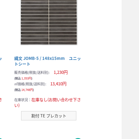
ッ
縄文 JOMB-5 / 148x15mm ユニッ
トシート
1,230円
販売価格(税抜/送料別):
(税込
1,353円
)
13,410円
㎡価格(税抜/送料別):
(税込
14,748円
)
さ
在庫なし(お問い合わせ下さ
在庫状況：
い)
割付 TE プレカット