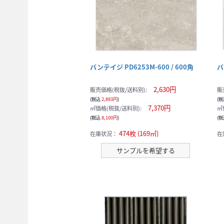
バンテイジ PD6253M-600 / 600角
バ
2,630円
販売価格(税抜/送料別):
販
(税込
2,893円
)
(
7,370円
㎡価格(税抜/送料別):
㎡
(税込
8,100円
)
(
474枚 (169㎡)
在庫状況：
在
サンプルを希望する