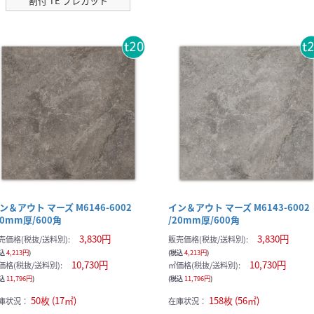
割付 TE プレカット
ン＆アウト マーズ M6146-6002
イン＆アウト マーズ M6143-6002
20mm厚/600角
/20mm厚/600角
3,830円
3,830円
売価格(税抜/送料別):
販売価格(税抜/送料別):
税込
4,213円
)
(税込
4,213円
)
10,730円
10,730円
価格(税抜/送料別):
㎡価格(税抜/送料別):
税込
11,796円
)
(税込
11,796円
)
50枚 (17㎡)
158枚 (56㎡)
庫状況：
在庫状況：