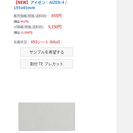
【NEW】
アイゼン AIZEN-4 /
195x45mm
855円
販売価格(税抜/送料別):
(税込
941円
)
9,150円
㎡価格(税抜/送料別):
(税込
10,069円
)
693シート (64㎡)
在庫状況：
サンプルを希望する
割付 TE プレカット