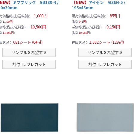
NEW】
ギフブリック GB180-4 /
【NEW】
アイゼン AIZEN-5 /
80x30mm
195x45mm
1,000円
855円
売価格(税抜/送料別):
販売価格(税抜/送料別):
税込
1,100円
)
(税込
941円
)
10,500円
9,150円
価格(税抜/送料別):
㎡価格(税抜/送料別):
税込
11,550円
)
(税込
10,069円
)
681シート (64㎡)
1,382シート (129㎡)
庫状況：
在庫状況：
サンプルを希望する
サンプルを希望する
割付 TE プレカット
割付 TE プレカット