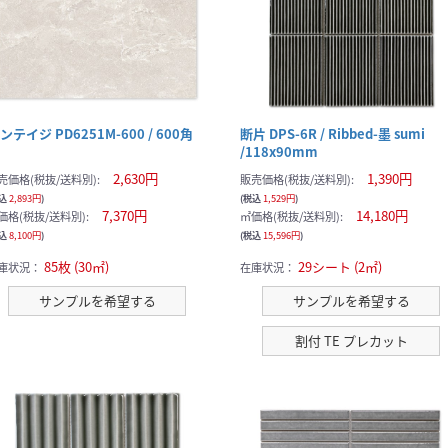
ンテイジ PD6251M-600 / 600角
断片 DPS-6R / Ribbed-墨 sumi
/118x90mm
2,630円
1,390円
売価格(税抜/送料別):
販売価格(税抜/送料別):
税込
2,893円
)
(税込
1,529円
)
7,370円
14,180円
価格(税抜/送料別):
㎡価格(税抜/送料別):
税込
8,100円
)
(税込
15,596円
)
85枚 (30㎡)
29シート (2㎡)
庫状況：
在庫状況：
サンプルを希望する
サンプルを希望する
割付 TE プレカット
サンプルの選択を続ける
サンプルカートへ進む