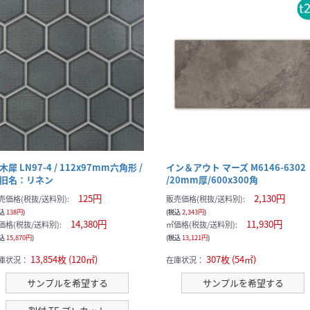
木犀 LN97-4 / 112x97mm六角形 /
イン＆アウト マーズ M6146-6302
旧名：リネン
/20mm厚/600x300角
125円
2,130円
売価格(税抜/送料別):
販売価格(税抜/送料別):
税込
138円
)
(税込
2,343円
)
14,380円
11,930円
価格(税抜/送料別):
㎡価格(税抜/送料別):
税込
15,870円
)
(税込
13,121円
)
13,854枚 (120㎡)
307枚 (54㎡)
庫状況：
在庫状況：
サンプルを希望する
サンプルを希望する