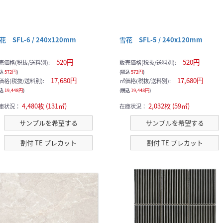
花 SFL-6 / 240x120mm
雪花 SFL-5 / 240x120mm
520円
520円
売価格(税抜/送料別):
販売価格(税抜/送料別):
税込
572円
)
(税込
572円
)
17,680円
17,680円
価格(税抜/送料別):
㎡価格(税抜/送料別):
税込
19,448円
)
(税込
19,448円
)
4,480枚 (131㎡)
2,032枚 (59㎡)
庫状況：
在庫状況：
サンプルを希望する
サンプルを希望する
割付 TE プレカット
割付 TE プレカット