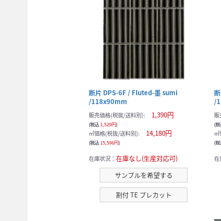
断片 DPS-6F / Fluted-墨 sumi
断
/118x90mm
/
1,390円
販売価格(税抜/送料別):
販
(税込
1,529円
)
(
14,180円
㎡価格(税抜/送料別):
㎡
(税込
15,596円
)
(
在庫なし(生産対応可)
在庫状況：
在
サンプルを希望する
割付 TE プレカット