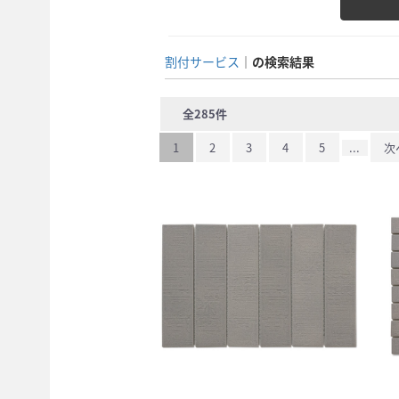
割付サービス
の検索結果
全
285
件
1
2
3
4
5
...
次