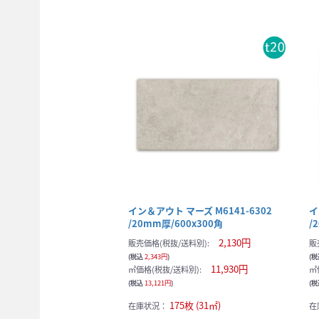
イン＆アウト マーズ M6141-6302
イ
/20mm厚/600x300角
/
2,130円
販売価格(税抜/送料別):
販
(税込
2,343円
)
(
11,930円
㎡価格(税抜/送料別):
㎡
(税込
13,121円
)
(
175枚 (31㎡)
在庫状況：
在