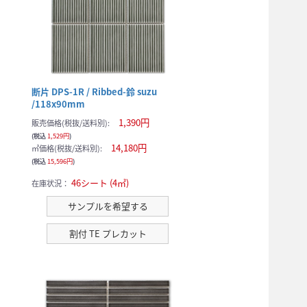
断片 DPS-1R / Ribbed-鈴 suzu
/118x90mm
1,390円
販売価格(税抜/送料別):
(税込
1,529円
)
14,180円
㎡価格(税抜/送料別):
(税込
15,596円
)
46シート (4㎡)
在庫状況：
サンプルを希望する
割付 TE プレカット