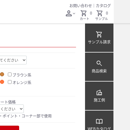
お問い合わせ
｜
カタログ
person
shopping_cart
shopping_cart
0
0
expand_more
カート
サンプル
shopping_cart
サンプル
請求
search
商品検索
ブラウン系
オレンジ系
villa
施工例
シート価格
・ポイント・コーナー部で使用
import_contacts
WEB
カタログ