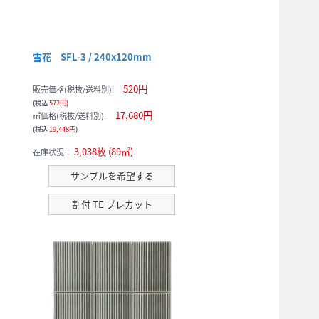
雪花 SFL-3 / 240x120mm
520円
販売価格(税抜/送料別):
(税込
572円
)
17,680円
㎡価格(税抜/送料別):
(税込
19,448円
)
3,038枚 (89㎡)
在庫状況：
サンプルを希望する
割付 TE プレカット