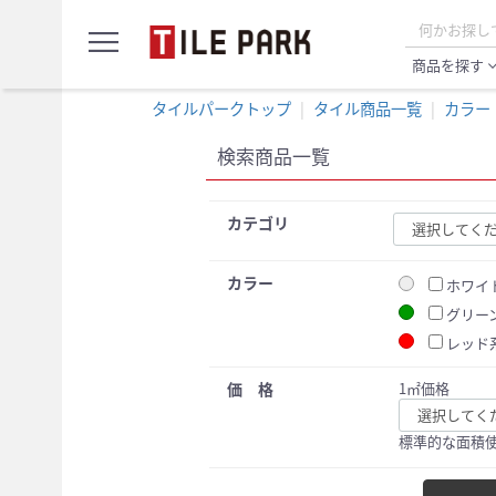
サ
menu
ン
プ
商品を探す
expand_
ル
カ
タイルパークトップ
タイル商品一覧
カラー
ー
ト
検索商品一覧
カテゴリ
カラー
ホワイ
グリー
レッド
価 格
1㎡価格
標準的な面積