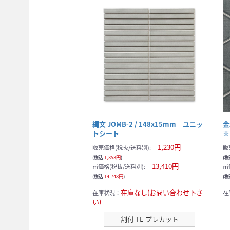
縄文 JOMB-2 / 148x15mm ユニッ
金
トシート
※
1,230円
販売価格(税抜/送料別):
販
(税込
1,353円
)
(
13,410円
㎡価格(税抜/送料別):
㎡
(税込
14,748円
)
(
在庫なし(お問い合わせ下さ
在庫状況：
在
い)
割付 TE プレカット