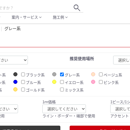
search
案内・サービス
施工例
more
expand_more
expand_more
グレー系
推奨使用場所
ト系
ブラック系
グレー系
ベージュ系
ン系
ブルー系
イエロー系
ピンク系
系
ゴールド系
ミックス系
1ｍ価格
1ピース/1
使用
ライン・ボーダー・端部で使用
アクセント