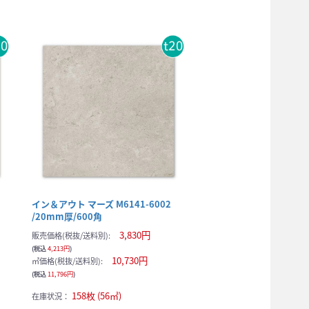
イン＆アウト マーズ M6141-6002
/20mm厚/600角
3,830円
販売価格(税抜/送料別):
(税込
4,213円
)
10,730円
㎡価格(税抜/送料別):
(税込
11,796円
)
158枚 (56㎡)
在庫状況：