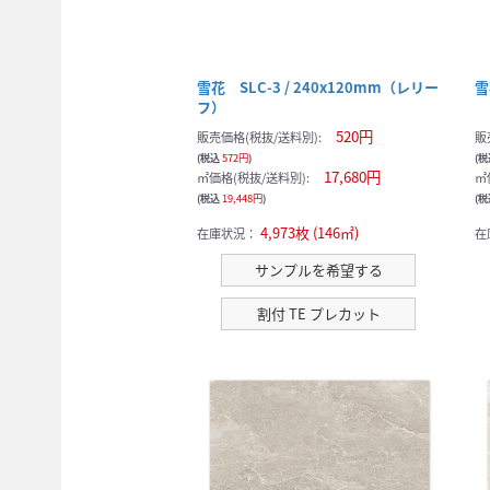
雪花 SLC-3 / 240x120mm（レリー
雪
フ）
520円
販売価格(税抜/送料別):
販
(税込
572円
)
(
17,680円
㎡価格(税抜/送料別):
㎡
(税込
19,448円
)
(
4,973枚 (146㎡)
在庫状況：
在
サンプルを希望する
割付 TE プレカット