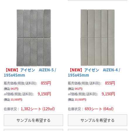
【NEW】
アイゼン AIZEN-5 /
【NEW】
アイゼン AIZEN-4 /
195x45mm
195x45mm
855円
855円
販売価格(税抜/送料別):
販売価格(税抜/送料別):
(税込
941円
)
(税込
941円
)
9,150円
9,150円
㎡価格(税抜/送料別):
㎡価格(税抜/送料別):
(税込
10,069円
)
(税込
10,069円
)
1,382シート (129㎡)
693シート (64㎡)
在庫状況：
在庫状況：
サンプルを希望する
サンプルを希望する