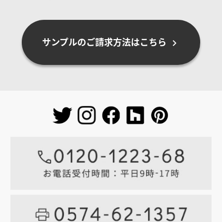
サンプルのご請求方法はこちら
chevron_right