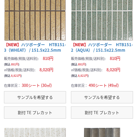
【NEW】
ハツボーダー HTB151-
【NEW】
ハツボーダー HTB151-
3（WHEAT） / 151.5x22.5mm
2（AQUA） / 151.5x22.5mm
810円
810円
販売価格(税抜/送料別):
販売価格(税抜/送料別):
(税込
891円
)
(税込
891円
)
8,020円
8,020円
㎡価格(税抜/送料別):
㎡価格(税抜/送料別):
(税込
8,821円
)
(税込
8,821円
)
300シート (30㎡)
490シート (49㎡)
在庫状況：
在庫状況：
サンプルを希望する
サンプルを希望する
割付 TE プレカット
割付 TE プレカット