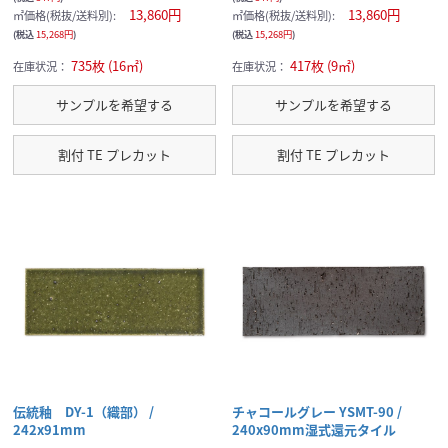
13,860円
13,860円
㎡価格(税抜/送料別):
㎡価格(税抜/送料別):
(税込
15,268円
)
(税込
15,268円
)
735枚 (16㎡)
417枚 (9㎡)
在庫状況：
在庫状況：
サンプルを希望する
サンプルを希望する
割付 TE プレカット
割付 TE プレカット
伝統釉 DY-1（織部） /
チャコールグレー YSMT-90 /
242x91mm
240x90mm湿式還元タイル