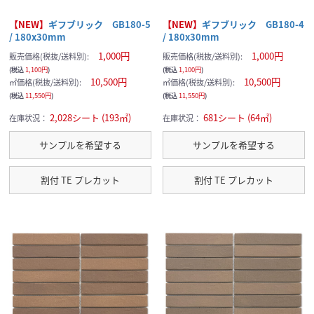
【NEW】
ギフブリック GB180-5
【NEW】
ギフブリック GB180-4
/ 180x30mm
/ 180x30mm
1,000円
1,000円
販売価格(税抜/送料別):
販売価格(税抜/送料別):
(税込
1,100円
)
(税込
1,100円
)
10,500円
10,500円
㎡価格(税抜/送料別):
㎡価格(税抜/送料別):
(税込
11,550円
)
(税込
11,550円
)
2,028シート (193㎡)
681シート (64㎡)
在庫状況：
在庫状況：
サンプルを希望する
サンプルを希望する
割付 TE プレカット
割付 TE プレカット