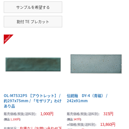
サンプルを希望する
割付 TE プレカット
OL-M7532P5 【アウトレット】 /
伝統釉 DY-4（青磁） /
約297x75mm / 「モザリア」わけ
242x91mm
あり品
1,000円
315円
販売価格(税抜/送料別):
販売価格(税抜/送料別):
(税込
1,100円
)
(税込
347円
)
13,860円
㎡価格(税抜/送料別):
在庫なし(お問い合わせ下
在庫状況：