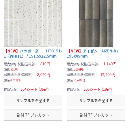
【NEW】
ハツボーダー HTB151-
【NEW】
アイゼン AIZEN-8 /
1（WHITE） / 151.5x22.5mm
195x45mm
810円
1,140円
販売価格(税抜/送料別):
販売価格(税抜/送料別):
(税込
891円
)
(税込
1,254円
)
8,020円
12,200円
㎡価格(税抜/送料別):
㎡価格(税抜/送料別):
(税込
8,821円
)
(税込
13,418円
)
364シート (36㎡)
206シート (19㎡)
在庫状況：
在庫状況：
サンプルを希望する
サンプルを希望する
割付 TE プレカット
割付 TE プレカット