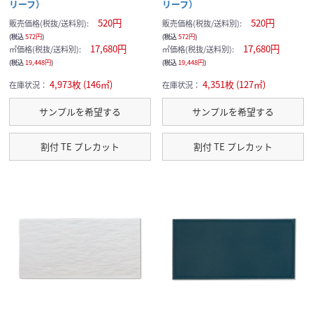
リーフ）
リーフ）
520円
520円
販売価格(税抜/送料別):
販売価格(税抜/送料別):
(税込
572円
)
(税込
572円
)
17,680円
17,680円
㎡価格(税抜/送料別):
㎡価格(税抜/送料別):
(税込
19,448円
)
(税込
19,448円
)
4,973枚 (146㎡)
4,351枚 (127㎡)
在庫状況：
在庫状況：
サンプルを希望する
サンプルを希望する
割付 TE プレカット
割付 TE プレカット