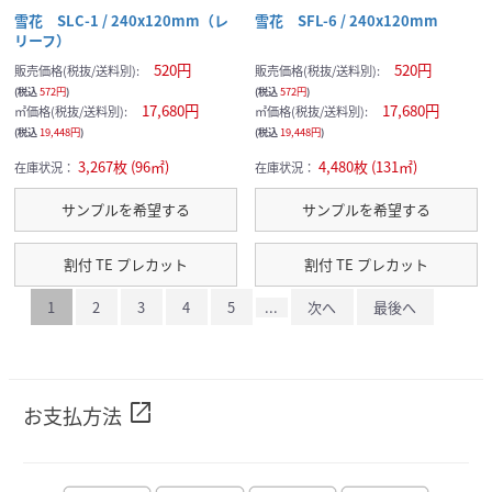
雪花 SLC-1 / 240x120mm（レ
雪花 SFL-6 / 240x120mm
リーフ）
520円
520円
販売価格(税抜/送料別):
販売価格(税抜/送料別):
(税込
572円
)
(税込
572円
)
17,680円
17,680円
㎡価格(税抜/送料別):
㎡価格(税抜/送料別):
(税込
19,448円
)
(税込
19,448円
)
3,267枚 (96㎡)
4,480枚 (131㎡)
在庫状況：
在庫状況：
サンプルを希望する
サンプルを希望する
割付 TE プレカット
割付 TE プレカット
1
2
3
4
5
...
次へ
最後へ
open_in_new
お支払方法