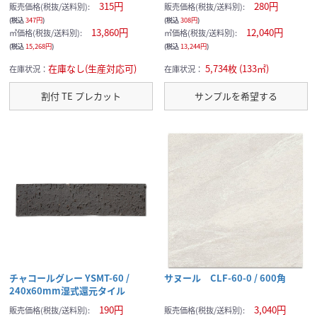
315円
280円
販売価格(税抜/送料別):
販売価格(税抜/送料別):
(税込
347円
)
(税込
308円
)
13,860円
12,040円
㎡価格(税抜/送料別):
㎡価格(税抜/送料別):
(税込
15,268円
)
(税込
13,244円
)
在庫なし(生産対応可)
5,734枚 (133㎡)
在庫状況：
在庫状況：
割付 TE プレカット
サンプルを希望する
チャコールグレー YSMT-60 /
サヌール CLF-60-0 / 600角
240x60mm湿式還元タイル
190円
3,040円
販売価格(税抜/送料別):
販売価格(税抜/送料別):