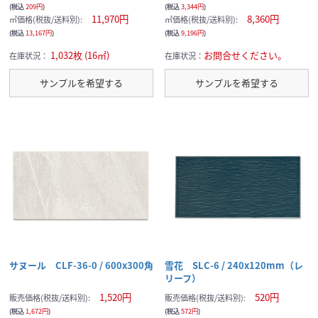
(税込
209円
)
(税込
3,344円
)
11,970円
8,360円
㎡価格(税抜/送料別):
㎡価格(税抜/送料別):
(税込
13,167円
)
(税込
9,196円
)
1,032枚 (16㎡)
お問合せください。
在庫状況：
在庫状況：
サンプルを希望する
サンプルを希望する
サヌール CLF-36-0 / 600x300角
雪花 SLC-6 / 240x120mm（レ
リーフ）
1,520円
520円
販売価格(税抜/送料別):
販売価格(税抜/送料別):
(税込
1,672円
)
(税込
572円
)