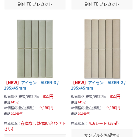
割付 TE プレカット
割付 TE プレカット
【NEW】
アイゼン AIZEN-3 /
【NEW】
アイゼン AIZEN-2 /
195x45mm
195x45mm
855円
855円
販売価格(税抜/送料別):
販売価格(税抜/送料別):
(税込
941円
)
(税込
941円
)
サンプルの選択を続ける
9,150円
9,150円
㎡価格(税抜/送料別):
㎡価格(税抜/送料別):
(税込
10,069円
)
(税込
10,069円
)
サンプルカートへ進む
在庫なし(お問い合わせ下
416シート (38㎡)
在庫状況：
在庫状況：
さい)
現在のサンプル点数：
サンプルを希望する