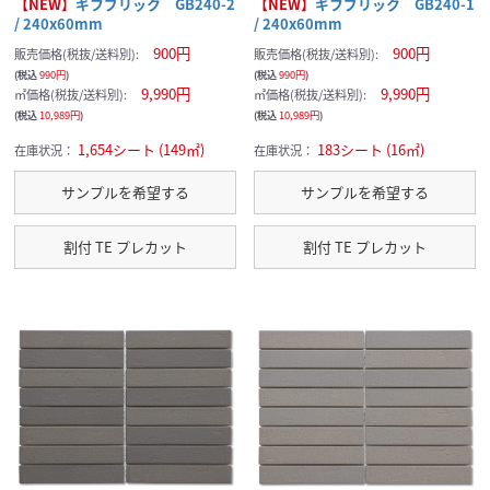
【NEW】
ギフブリック GB240-2
【NEW】
ギフブリック GB240-1
/ 240x60mm
/ 240x60mm
900円
900円
販売価格(税抜/送料別):
販売価格(税抜/送料別):
(税込
990円
)
(税込
990円
)
9,990円
9,990円
㎡価格(税抜/送料別):
㎡価格(税抜/送料別):
(税込
10,989円
)
(税込
10,989円
)
1,654シート (149㎡)
183シート (16㎡)
在庫状況：
在庫状況：
サンプルを希望する
サンプルを希望する
割付 TE プレカット
割付 TE プレカット