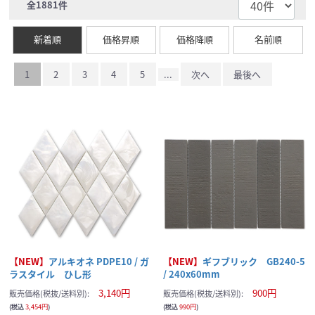
全
1881
件
新着順
価格昇順
価格降順
名前順
1
2
3
4
5
...
次へ
最後へ
【NEW】
アルキオネ PDPE10 / ガ
【NEW】
ギフブリック GB240-5
ラスタイル ひし形
/ 240x60mm
3,140円
900円
販売価格(税抜/送料別):
販売価格(税抜/送料別):
(税込
3,454円
)
(税込
990円
)