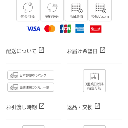
open_in_new
open_in_new
配送について
お届け希望日
open_in_new
open_in_new
お引渡し時期
返品・交換