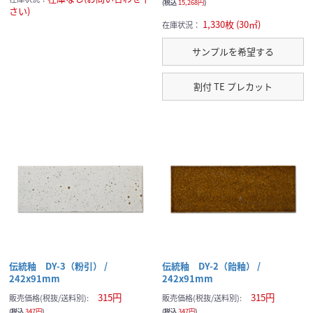
(税込
15,268円
)
さい)
1,330枚 (30㎡)
在庫状況：
サンプルを希望する
割付 TE プレカット
伝統釉 DY-3（粉引） /
伝統釉 DY-2（飴釉） /
242x91mm
242x91mm
315円
315円
販売価格(税抜/送料別):
販売価格(税抜/送料別):
(税込
347円
)
(税込
347円
)