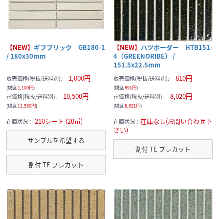
【NEW】
ギフブリック GB180-1
【NEW】
ハツボーダー HTB151-
/ 180x30mm
4（GREENORIBE） /
151.5x22.5mm
1,000円
810円
販売価格(税抜/送料別):
販売価格(税抜/送料別):
(税込
1,100円
)
(税込
891円
)
10,500円
8,020円
㎡価格(税抜/送料別):
㎡価格(税抜/送料別):
(税込
11,550円
)
(税込
8,821円
)
210シート (20㎡)
在庫なし(お問い合わせ下
在庫状況：
在庫状況：
さい)
サンプルを希望する
割付 TE プレカット
割付 TE プレカット