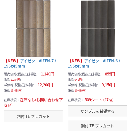
【NEW】
アイゼン AIZEN-7 /
【NEW】
アイゼン AIZEN-6 /
195x45mm
195x45mm
1,140円
855円
販売価格(税抜/送料別):
販売価格(税抜/送料別):
(税込
1,254円
)
(税込
941円
)
12,200円
9,150円
㎡価格(税抜/送料別):
㎡価格(税抜/送料別):
(税込
13,418円
)
(税込
10,069円
)
在庫なし(お問い合わせ下
509シート (47㎡)
在庫状況：
在庫状況：
さい)
サンプルを希望する
割付 TE プレカット
割付 TE プレカット