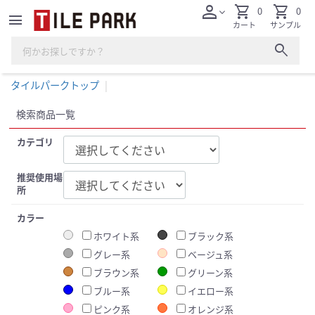
person
shopping_cart
shopping_cart
0
0
expand_more
menu
カート
サンプル
search
タイルパークトップ
検索商品一覧
カテゴリ
推奨使用場
所
カラー
ホワイト系
ブラック系
グレー系
ベージュ系
ブラウン系
グリーン系
ブルー系
イエロー系
ピンク系
オレンジ系