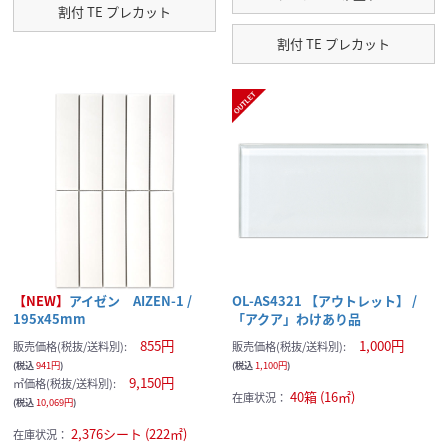
割付 TE プレカット
割付 TE プレカット
【NEW】
アイゼン AIZEN-1 /
OL-AS4321 【アウトレット】 /
195x45mm
「アクア」わけあり品
855円
1,000円
販売価格(税抜/送料別):
販売価格(税抜/送料別):
(税込
941円
)
(税込
1,100円
)
9,150円
㎡価格(税抜/送料別):
40箱 (16㎡)
在庫状況：
(税込
10,069円
)
2,376シート (222㎡)
在庫状況：