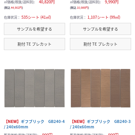
40,820円
9,990円
㎡価格(税抜/送料別):
㎡価格(税抜/送料別):
(税込
44,902円
)
(税込
10,989円
)
535シート (41㎡)
1,107シート (99㎡)
在庫状況：
在庫状況：
サンプルを希望する
サンプルを希望する
割付 TE プレカット
割付 TE プレカット
【NEW】
ギフブリック GB240-4
【NEW】
ギフブリック GB240-3
/ 240x60mm
/ 240x60mm
900円
900円