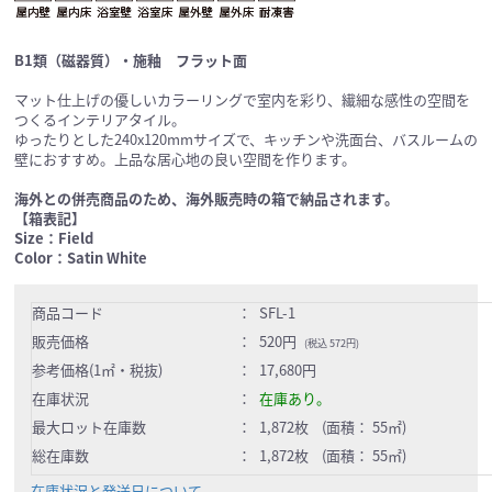
B1類（磁器質）・施釉 フラット面
マット仕上げの優しいカラーリングで室内を彩り、繊細な感性の空間を
つくるインテリアタイル。
ゆったりとした240x120mmサイズで、キッチンや洗面台、バスルームの
壁におすすめ。上品な居心地の良い空間を作ります。
海外との併売商品のため、海外販売時の箱で納品されます。
【箱表記】
Size：Field
Color：Satin White
商品コード
：
SFL-1
販売価格
：
520円
(税込 572円)
参考価格(1㎡・税抜)
：
17,680円
在庫状況
：
在庫あり。
最大ロット在庫数
：
1,872枚 (面積： 55㎡)
総在庫数
：
1,872枚 (面積： 55㎡)
在庫状況と発送日について