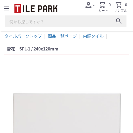
person
shopping_cart
shopping_cart
0
0
expand_more
menu
カート
サンプル
search
タイルパークトップ
商品一覧ページ
内装タイル
雪花 SFL-1 / 240x120mm