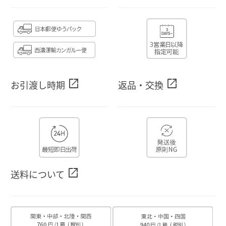
open_in_new
open_in_new
お引渡し時期
返品・交換
open_in_new
送料について