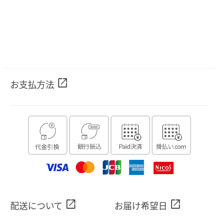
open_in_new
お支払方法
open_in_new
open_in_new
配送について
お届け希望日