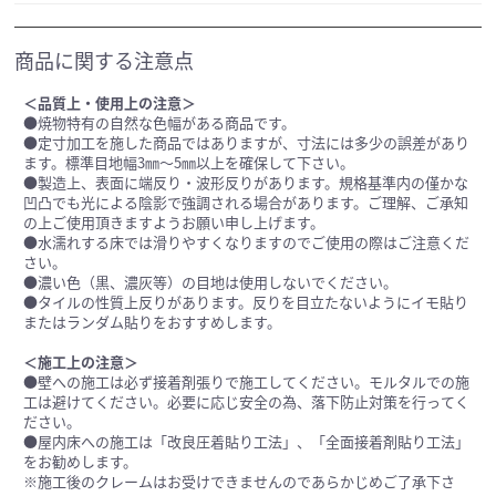
商品に関する注意点
＜品質上・使用上の注意＞
●焼物特有の自然な色幅がある商品です。
●定寸加工を施した商品ではありますが、寸法には多少の誤差があり
ます。標準目地幅3㎜～5㎜以上を確保して下さい。
●製造上、表面に端反り・波形反りがあります。規格基準内の僅かな
凹凸でも光による陰影で強調される場合があります。ご理解、ご承知
の上ご使用頂きますようお願い申し上げます。
●水濡れする床では滑りやすくなりますのでご使用の際はご注意くだ
さい。
●濃い色（黒、濃灰等）の目地は使用しないでください。
●タイルの性質上反りがあります。反りを目立たないようにイモ貼り
またはランダム貼りをおすすめします。
＜施工上の注意＞
●壁への施工は必ず接着剤張りで施工してください。モルタルでの施
工は避けてください。必要に応じ安全の為、落下防止対策を行ってく
ださい。
●屋内床への施工は「改良圧着貼り工法」、「全面接着剤貼り工法」
をお勧めします。
※施工後のクレームはお受けできませんのであらかじめご了承下さ