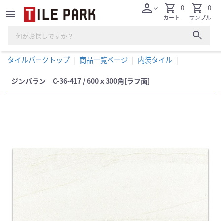
person
shopping_cart
shopping_cart
0
0
expand_more
menu
カート
サンプル
search
タイルパークトップ
商品一覧ページ
内装タイル
ジンバラン C-36-417 / 600ｘ300角[ラフ面]