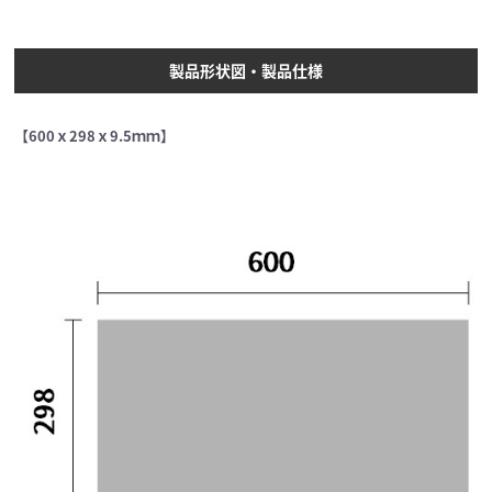
製品形状図・製品仕様
【600ｘ298ｘ9.5ｍｍ】