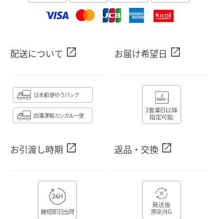
open_in_new
open_in_new
配送について
お届け希望日
open_in_new
open_in_new
お引渡し時期
返品・交換