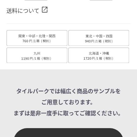
open_in_new
送料について
タイルパークでは幅広く商品のサンプルを
ご用意しております。
まずは是非一度手に取ってご確認ください。