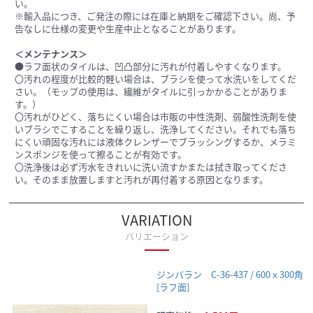
い。
※輸入品につき、ご発注の際には在庫と納期をご確認下さい。尚、予
告なしに仕様の変更や生産中止となることがあります。
＜メンテナンス＞
●ラフ面状のタイルは、凹凸部分に汚れが付着しやすくなります。
〇汚れの程度が比較的軽い場合は、ブラシを使って水洗いをしてくだ
さい。（モップの使用は、繊維がタイルに引っかかることがありま
す。）
〇汚れがひどく、落ちにくい場合は市販の中性洗剤、弱酸性洗剤を使
いブラシでこすることを繰り返し、洗浄してください。それでも落ち
にくい頑固な汚れには液体クレンザーでブラッシングするか、メラミ
ンスポンジを使って擦ることが有効です。
〇洗浄後は必ず汚水をきれいに洗い流すかまたは拭き取ってくださ
い。そのまま放置しますと汚れが再付着する原因となります。
VARIATION
バリエーション
ジンバラン C-36-437 / 600ｘ300角
[ラフ面]