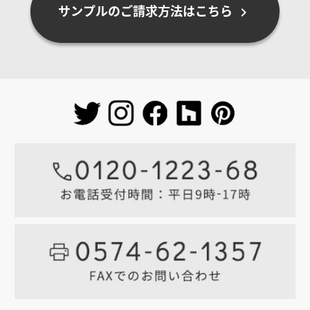
サンプルのご請求方法はこちら
chevron_right