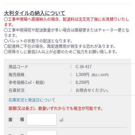
大判タイルの納入について
〇
工事中現場へ直接納入の場合、配送料は注文完了後にお見積りいたし
ます。
〇工事中現場宛や配送数量が多い場合は路線便またはチャーター便とな
ります。
〇パレットの状態での配送となります。
〇配達時ご不在の場合、再配達費用が発生する恐れがあります。
〇荷降ろしに最低2人以上が必要のためご協力をお願い致します。
商品コード
：
C-36-417
販売価格
：
1,500円
(税込 1,650円)
参考価格(1㎡・税抜)
：
8,250円
在庫状況
：
お問合せください。
在庫状況と発送日について
面積(又は長さ)、数量いずれからでも発注が可能です。
面 積
㎡