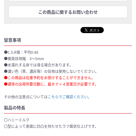
この商品に関するお問い合わせ
留意事項
●C.S.R値：平均0.48
●推奨目地幅 3～5mm
●水濡れする床では滑る場合があります。
●濃い色（黒、濃灰等）の目地は使用しないでください。
●この商品は在庫予約をお受けすることができません。
●通常の出荷所要日数に、最大で＋４営業日が必要です。
その他の注意点については
こちらでご確認ください。
製品の特長
〇ハニーミルク
〇型によって表面に凹凸を持たせたラフ面状仕上げです。