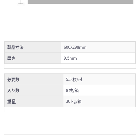
製品寸法
600X298mm
厚さ
9.5mm
必要数
5.5 枚/㎡
入り数
8 枚/箱
重量
30 kg/箱