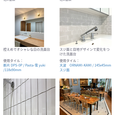
控えめでオシャレな白の洗面台
スジ面と目地デザインで変化をつ
けた洗面台
使用タイル：
使用タイル：
断片 DPS-0P / Pasta-雪 yuki
大波 ORNAMI-KAMI / 145x45mm
/118x90mm
スジ面