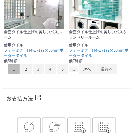
全面タイル仕上げの美しいバスル
全面タイル仕上げの美しいバス＆
ーム
ランドリールーム
使用タイル：
使用タイル：
フェーミナ FM-1 /177×30mmボ
フェーミナ FM-1 /177×30mmボ
ーダータイル
ーダータイル
他5種類
他7種類
1
2
3
4
5
...
次へ
最後へ
open_in_new
お支払方法