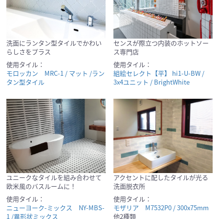
洗面にランタン型タイルでかわい
センスが際立つ内装のホットソー
らしさをプラス
ス専門店
使用タイル：
使用タイル：
モロッカン MRC-1 / マット /ラン
組絵セレクト【平】 hi1-U-BW /
タン型タイル
3x4ユニット / BrightWhite
ユニークなタイルを組み合わせて
アクセントに配したタイルが光る
欧米風のバスルームに！
洗面脱衣所
使用タイル：
使用タイル：
ニューヨーク-ミックス NY-MBS-
モザリア M7532P0 / 300x75mm
1 /異形状ミックス
他2種類