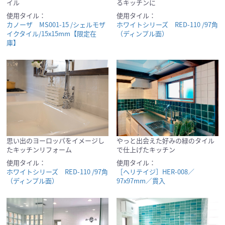
イル
るキッチンに
使用タイル：
使用タイル：
カノーザ MS001-15 /シェルモザ
ホワイトシリーズ RED-110 /97角
イクタイル/15x15mm【限定在
（ディンプル面）
庫】
思い出のヨーロッパをイメージし
やっと出会えた好みの緑のタイル
たキッチンリフォーム
で仕上げたキッチン
使用タイル：
使用タイル：
ホワイトシリーズ RED-110 /97角
［ヘリテイジ］HER-008／
（ディンプル面）
97x97mm／貫入