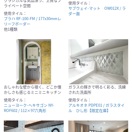
クラシカルな気品漂う、上質なプ
使用タイル：
ライベート空間
サブウェイ-マット OW012X / ラ
使用タイル：
ダー面
プラハ RF-100-FM / 177x30mmレ
リーフボーダー
他1種類
おしゃれな壁から覗く、どこか懐
ガラスの輝きで明るく彩る、洗練
かしさも感じるミニミニキッチン
された洗面所
使用タイル：
使用タイル：
ニューヨーク-ヘキサゴン NY-
アルキオネ PDPE01 / ガラスタイ
ROF602 / 112×97六角形
ル ひし形【限定在庫】