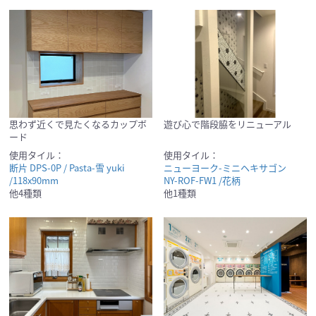
思わず近くで見たくなるカップボ
遊び心で階段脇をリニューアル
ード
使用タイル：
使用タイル：
断片 DPS-0P / Pasta-雪 yuki
ニューヨーク-ミニヘキサゴン
/118x90mm
NY-ROF-FW1 /花柄
他4種類
他1種類