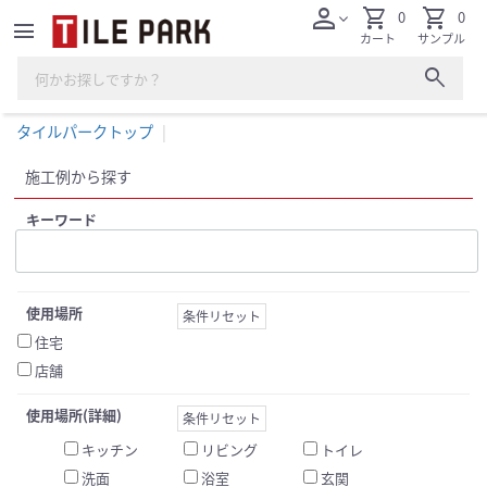
person
shopping_cart
shopping_cart
0
0
expand_more
menu
カート
サンプル
search
タイルパークトップ
施工例から探す
キーワード
使用場所
条件リセット
住宅
店舗
使用場所(詳細)
条件リセット
キッチン
リビング
トイレ
洗面
浴室
玄関