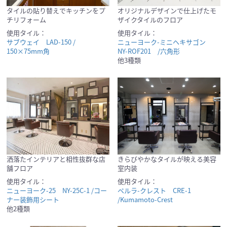
タイルの貼り替えでキッチンをプ
オリジナルデザインで仕上げたモ
チリフォーム
ザイクタイルのフロア
使用タイル：
使用タイル：
サブウェイ LAD-150 /
ニューヨーク-ミニヘキサゴン
150×75mm角
NY-ROF201 /六角形
他3種類
洒落たインテリアと相性抜群な店
きらびやかなタイルが映える美容
舗フロア
室内装
使用タイル：
使用タイル：
ニューヨーク-25 NY-25C-1 /コー
ペルラ-クレスト CRE-1
ナー装飾用シート
/Kumamoto-Crest
他2種類