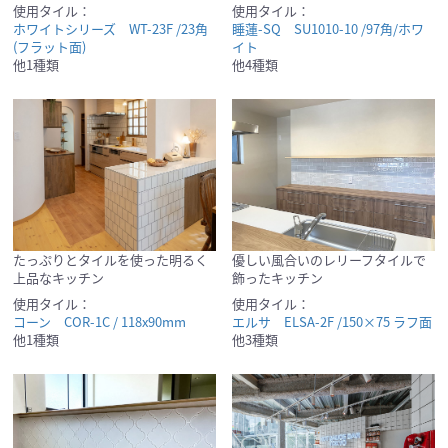
使用タイル：
使用タイル：
ホワイトシリーズ WT-23F /23角
睡蓮-SQ SU1010-10 /97角/ホワ
(フラット面)
イト
他1種類
他4種類
たっぷりとタイルを使った明るく
優しい風合いのレリーフタイルで
上品なキッチン
飾ったキッチン
使用タイル：
使用タイル：
コーン COR-1C / 118x90mm
エルサ ELSA-2F /150×75 ラフ面
他1種類
他3種類