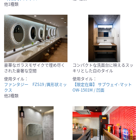
他1種類
豪華なガラスモザイクで埋め尽く
コンパクトな洗面台に映えるスッ
された豪奢な空間
キリとした白のタイル
使用タイル：
使用タイル：
ファンタジー FZS19 /異形状ミッ
【限定在庫】 サブウェイ-マット
クス
OW-1501M / 凹面
他2種類