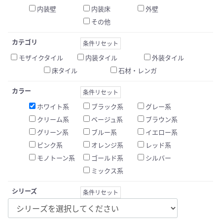
内装壁
内装床
外壁
その他
カテゴリ
条件リセット
モザイクタイル
内装タイル
外装タイル
床タイル
石材・レンガ
カラー
条件リセット
ホワイト系
ブラック系
グレー系
クリーム系
ベージュ系
ブラウン系
グリーン系
ブルー系
イエロー系
ピンク系
オレンジ系
レッド系
モノトーン系
ゴールド系
シルバー
ミックス系
シリーズ
条件リセット