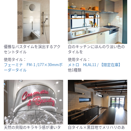
優雅なバスタイムを演出するアク
白のキッチンにほんのり淡い色の
セントタイル
タイルを
使用タイル：
使用タイル：
フェーミナ FM-1 /177×30mmボ
メトロ HLAL11 / 【限定在庫】
ーダータイル
他1種類
天然の貝殻のキラキラ感が凄いタ
白タイル×黒目地でメリハリのあ