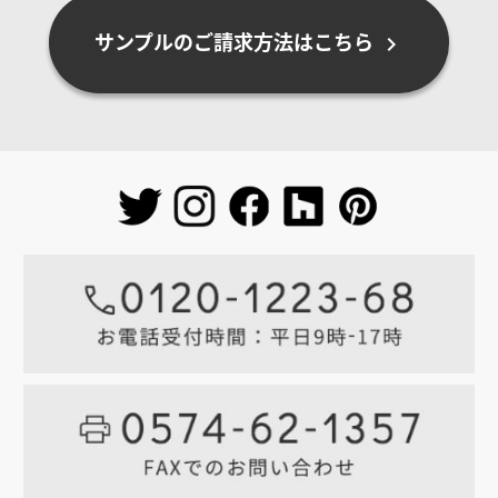
サンプルのご請求方法はこちら
chevron_right