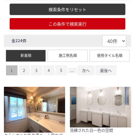
検索条件をリセット
この条件で検索実行
全
224
件
新着順
施工例名順
使用タイル名順
1
2
3
4
5
...
次へ
最後へ
洗練された白一色の空間