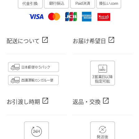
open_in_new
open_in_new
配送について
お届け希望日
open_in_new
open_in_new
お引渡し時期
返品・交換