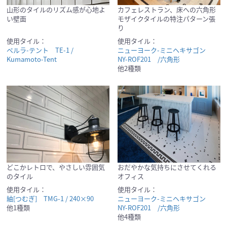
山形のタイルのリズム感が心地よ
カフェレストラン、床への六角形
い壁面
モザイクタイルの特注パターン張
り
使用タイル：
使用タイル：
ペルラ-テント TE-1 /
ニューヨーク-ミニヘキサゴン
Kumamoto-Tent
NY-ROF201 /六角形
他2種類
どこかレトロで、やさしい雰囲気
おだやかな気持ちにさせてくれる
のタイル
オフィス
使用タイル：
使用タイル：
紬[つむぎ] TMG-1 / 240×90
ニューヨーク-ミニヘキサゴン
他1種類
NY-ROF201 /六角形
他4種類