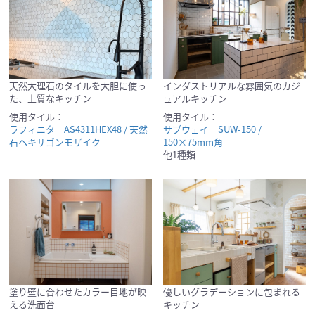
天然大理石のタイルを大胆に使っ
インダストリアルな雰囲気のカジ
た、上質なキッチン
ュアルキッチン
使用タイル：
使用タイル：
ラフィニタ AS4311HEX48 / 天然
サブウェイ SUW-150 /
石ヘキサゴンモザイク
150×75mm角
他1種類
塗り壁に合わせたカラー目地が映
優しいグラデーションに包まれる
える洗面台
キッチン