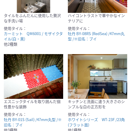
タイルをふんだんに使用した贅沢
ハイコントラストで華やかなイン
な手洗い場
テリアに
使用タイル：
使用タイル：
カーミット QM6001 / モザイクタ
牡丹 BY-08RS (RedSea) /47mm丸
イル(白・黒)
型 /※旧名：ブイ
他2種類
エスニックタイルを取り囲んだ個
キッチンと洗面に違う大きさのシ
性豊かな装飾
ンプルな白の正方形を
使用タイル：
使用タイル：
牡丹 BY-01S (Sail) /47mm丸型 /※
ホワイトシリーズ WT-23F /23角
旧名：ブイ
(フラット面)
他3種類
他1種類