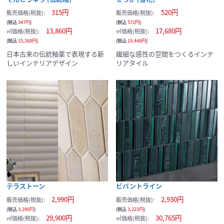
315円
520円
販売価格(税抜):
販売価格(税抜):
(税込
347円
)
(税込
572円
)
13,860円
17,680円
㎡価格(税抜):
㎡価格(税抜):
(税込
15,268円
)
(税込
19,448円
)
日本古来の伝統釉薬で表現する新
繊細な感性の空間をつくるインテ
しいインテリアデザイン
リアタイル
テラストーン
ビバントライン
2,990円
2,930円
販売価格(税抜):
販売価格(税抜):
(税込
3,289円
)
(税込
3,223円
)
29,900円
30,765円
㎡価格(税抜):
㎡価格(税抜):