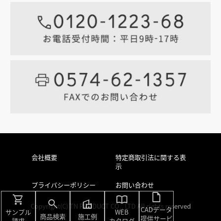
会社概要
特定商取引法に関する表
示
プライバシーポリシー
お問い合わせ
draft
shopping_cart
import_contacts
search
villa
Copyright(C) TN PRODUCT CO., LTD All rights reserved
CADデータ
サンプル
WEB
商品検索
施工例
提供サービ
請求
カタログ