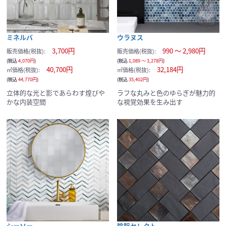
ミネルバ
ウラヌス
3,700円
990 ～ 2,980円
販売価格(税抜):
販売価格(税抜):
(税込
4,070円
)
(税込
1,089 ～ 3,278円
)
40,700円
32,184円
㎡価格(税抜):
㎡価格(税抜):
(税込
44,770円
)
(税込
35,402円
)
立体的な光と影であらわす煌びや
ラフな丸みと色のゆらぎが魅力的
かな内装空間
な視覚効果を生み出す
シーソー
陰翳セレクト