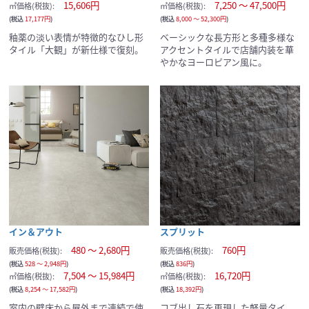
15,606円
7,250 ～ 47,500円
㎡価格(税抜):
㎡価格(税抜):
サンプルカートへ進む
(税込
17,177円
)
(税込
8,000 ～ 52,300円
)
釉薬の淡い表情が特徴的なひし形
ベーシックな長方形と多種多様な
タイル「大観」が新仕様で復刻。
アクセントタイルで店舗内装を華
現在のサンプル点数：
やかなヨーロピアン風に。
イン＆アウト
スプリット
480 ～ 2,680円
760円
販売価格(税抜):
販売価格(税抜):
(税込
528 ～ 2,948円
)
(税込
836円
)
7,504 ～ 15,984円
16,720円
㎡価格(税抜):
㎡価格(税抜):
(税込
8,254 ～ 17,582円
)
(税込
18,392円
)
室内の壁床から屋外まで連続で使
コブ出し石を再現した軽量タイ