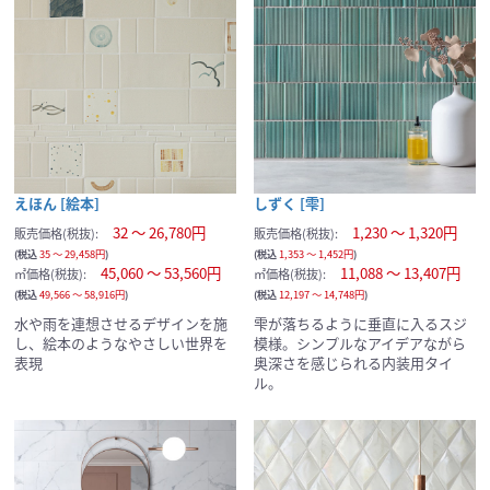
えほん [絵本]
しずく [雫]
32 ～ 26,780円
1,230 ～ 1,320円
販売価格(税抜):
販売価格(税抜):
(税込
35 ～ 29,458円
)
(税込
1,353 ～ 1,452円
)
45,060 ～ 53,560円
11,088 ～ 13,407円
㎡価格(税抜):
㎡価格(税抜):
(税込
49,566 ～ 58,916円
)
(税込
12,197 ～ 14,748円
)
水や雨を連想させるデザインを施
雫が落ちるように垂直に入るスジ
し、絵本のようなやさしい世界を
模様。シンプルなアイデアながら
表現
奥深さを感じられる内装用タイ
ル。