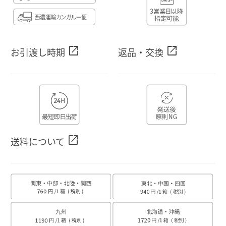
open_in_new
open_in_new
お引渡し時期
返品・交換
open_in_new
送料について