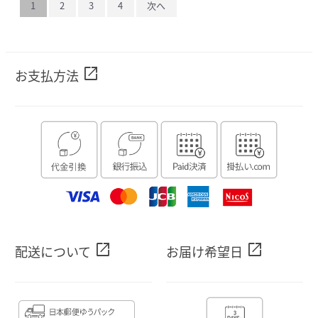
1
2
3
4
次へ
open_in_new
お支払方法
open_in_new
open_in_new
配送について
お届け希望日