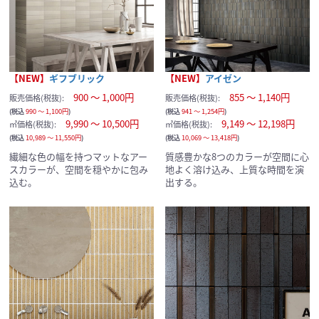
【NEW】
ギフブリック
【NEW】
アイゼン
900 ～ 1,000円
855 ～ 1,140円
販売価格(税抜):
販売価格(税抜):
(税込
990 ～ 1,100円
)
(税込
941 ～ 1,254円
)
9,990 ～ 10,500円
9,149 ～ 12,198円
㎡価格(税抜):
㎡価格(税抜):
(税込
10,989 ～ 11,550円
)
(税込
10,069 ～ 13,418円
)
繊細な色の幅を持つマットなアー
質感豊かな8つのカラーが空間に心
スカラーが、空間を穏やかに包み
地よく溶け込み、上質な時間を演
込む。
出する。