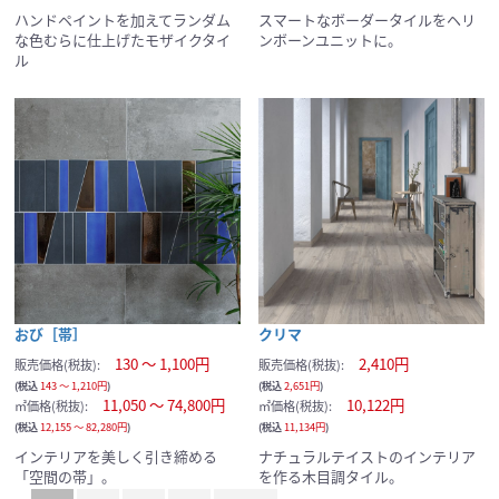
ハンドペイントを加えてランダム
スマートなボーダータイルをヘリ
な色むらに仕上げたモザイクタイ
ンボーンユニットに。
ル
おび［帯］
クリマ
130 ～ 1,100円
2,410円
販売価格(税抜):
販売価格(税抜):
(税込
143 ～ 1,210円
)
(税込
2,651円
)
11,050 ～ 74,800円
10,122円
㎡価格(税抜):
㎡価格(税抜):
(税込
12,155 ～ 82,280円
)
(税込
11,134円
)
インテリアを美しく引き締める
ナチュラルテイストのインテリア
「空間の帯」。
を作る木目調タイル。