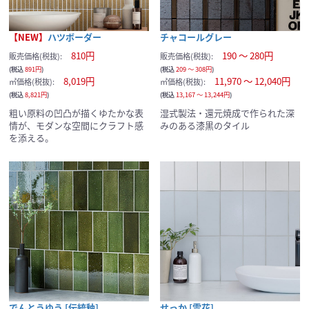
【NEW】
ハツボーダー
チャコールグレー
810円
190 ～ 280円
販売価格(税抜):
販売価格(税抜):
(税込
891円
)
(税込
209 ～ 308円
)
8,019円
11,970 ～ 12,040円
㎡価格(税抜):
㎡価格(税抜):
(税込
8,821円
)
(税込
13,167 ～ 13,244円
)
粗い原料の凹凸が描くゆたかな表
湿式製法・還元焼成で作られた深
情が、モダンな空間にクラフト感
みのある漆黒のタイル
を添える。
でんとうゆう [伝統釉]
せっか [雪花]