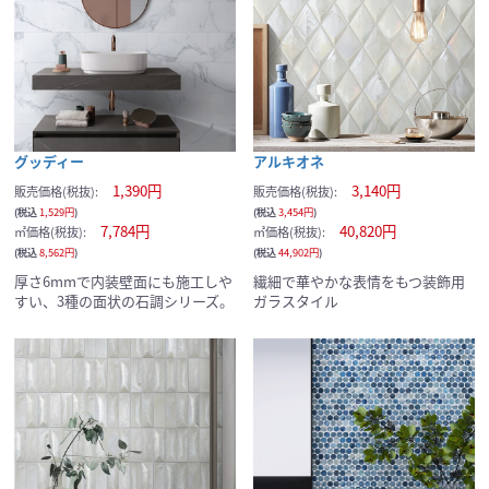
グッディー
アルキオネ
1,390円
3,140円
販売価格(税抜):
販売価格(税抜):
(税込
1,529円
)
(税込
3,454円
)
7,784円
40,820円
㎡価格(税抜):
㎡価格(税抜):
(税込
8,562円
)
(税込
44,902円
)
厚さ6mmで内装壁面にも施工しや
繊細で華やかな表情をもつ装飾用
すい、3種の面状の石調シリーズ。
ガラスタイル