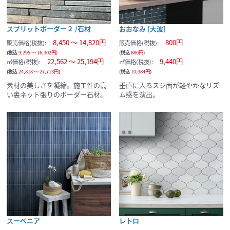
スプリットボーダー２ /石材
おおなみ [大波]
8,450 ～ 14,820円
800円
販売価格(税抜):
販売価格(税抜):
(税込
9,295 ～ 16,302円
)
(税込
880円
)
22,562 ～ 25,194円
9,440円
㎡価格(税抜):
㎡価格(税抜):
(税込
24,818 ～ 27,713円
)
(税込
10,384円
)
素材の美しさを凝縮。施工性の高
垂直に入るスジ面が軽やかなリズ
い裏ネット張りのボーダー石材。
ム感を演出。
スーベニア
レトロ