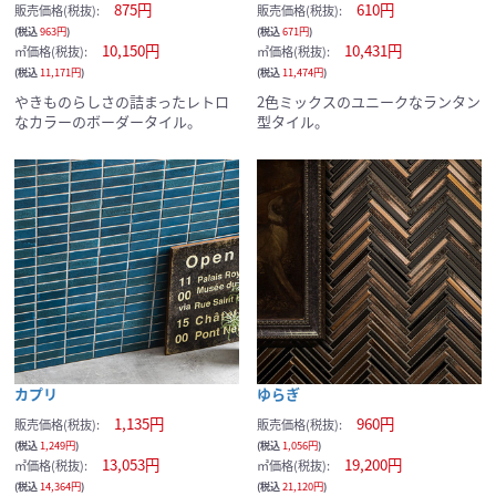
875円
610円
販売価格(税抜):
販売価格(税抜):
(税込
963円
)
(税込
671円
)
10,150円
10,431円
㎡価格(税抜):
㎡価格(税抜):
(税込
11,171円
)
(税込
11,474円
)
やきものらしさの詰まったレトロ
2色ミックスのユニークなランタン
なカラーのボーダータイル。
型タイル。
カプリ
ゆらぎ
1,135円
960円
販売価格(税抜):
販売価格(税抜):
(税込
1,249円
)
(税込
1,056円
)
13,053円
19,200円
㎡価格(税抜):
㎡価格(税抜):
(税込
14,364円
)
(税込
21,120円
)