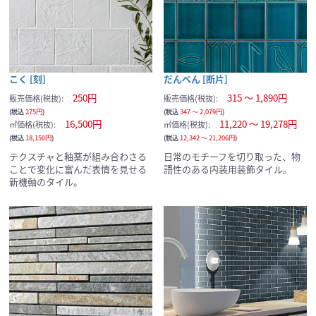
こく [刻]
だんぺん [断片]
250円
315 ～ 1,890円
販売価格(税抜):
販売価格(税抜):
(税込
275円
)
(税込
347 ～ 2,079円
)
16,500円
11,220 ～ 19,278円
㎡価格(税抜):
㎡価格(税抜):
(税込
18,150円
)
(税込
12,342 ～ 21,206円
)
テクスチャと釉薬が組み合わさる
日常のモチーフを切り取った、物
ことで変化に富んだ表情を見せる
語性のある内装用装飾タイル。
新機軸のタイル。