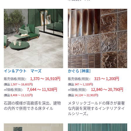
イン＆アウト マーズ
かぐら [神楽]
1,370 ～ 16,910円
315 ～ 1,200円
販売価格(税抜):
販売価格(税抜):
(税込
1,507 ～ 18,601円
)
(税込
347 ～ 1,320円
)
7,644 ～ 11,928円
12,840 ～ 20,790円
㎡価格(税抜):
㎡価格(税抜):
(税込
8,408 ～ 13,121円
)
(税込
14,124 ～ 22,902円
)
石調の模様が高級感を演出、建物
メタリックゴールドの輝きが豪奢
の内外で併用できる床タイル
な内装を実現するインテリアタイ
ルシリーズ。