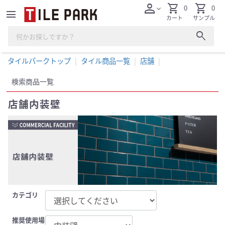
person
shopping_cart
shopping_cart
0
0
expand_more
menu
カート
サンプル
search
タイルパークトップ
タイル商品一覧
店舗
検索商品一覧
店舗内装壁
カテゴリ
推奨使用場