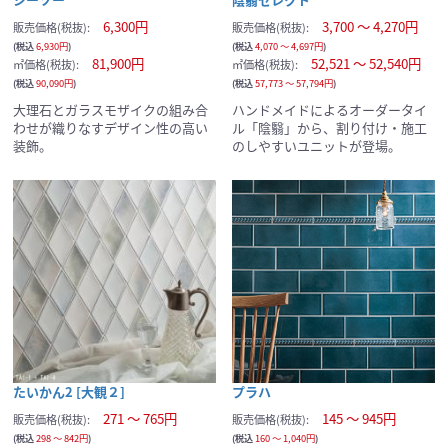
6,300円
3,700 ～ 4,270円
販売価格(税抜):
販売価格(税抜):
(税込
6,930円
)
(税込
4,070 ～ 4,697円
)
81,900円
52,521 ～ 52,540円
㎡価格(税抜):
㎡価格(税抜):
(税込
90,090円
)
(税込
57,773 ～ 57,794円
)
大理石とガラスモザイクの組み合
ハンドメイドによるオーダータイ
わせが織りなすデザイン性の高い
ル「陰翳」から、割り付け・施工
装飾。
のしやすいユニットが登場。
たいかん2 [大観２]
プラハ
271 ～ 765円
145 ～ 945円
販売価格(税抜):
販売価格(税抜):
サンプルの選択を続ける
(税込
298 ～ 842円
)
(税込
160 ～ 1,040円
)