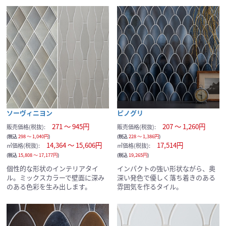
ソーヴィニヨン
ピノグリ
271 ～ 945円
207 ～ 1,260円
販売価格(税抜):
販売価格(税抜):
(税込
298 ～ 1,040円
)
(税込
228 ～ 1,386円
)
14,364 ～ 15,606円
17,514円
㎡価格(税抜):
㎡価格(税抜):
(税込
15,808 ～ 17,177円
)
(税込
19,265円
)
個性的な形状のインテリアタイ
インパクトの強い形状ながら、奥
ル。ミックスカラーで壁面に深み
深い発色で優しく落ち着きのある
のある色彩を生み出します。
雰囲気を作るタイル。