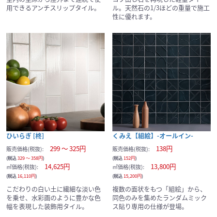
用できるアンチスリップタイル。
ル。天然石の1/3ほどの重量で施工
性に優れます。
ひいらぎ [柊]
くみえ【組絵】-オールイン-
299 ～ 325円
138円
販売価格(税抜):
販売価格(税抜):
(税込
329 ～ 358円
)
(税込
152円
)
14,625円
13,800円
㎡価格(税抜):
㎡価格(税抜):
(税込
16,110円
)
(税込
15,200円
)
こだわりの白い土に繊細な淡い色
複数の面状をもつ「組絵」から、
を乗せ、水彩画のように豊かな色
同色のみを集めたランダムミック
幅を表現した装飾用タイル。
ス貼り専用の仕様が登場。