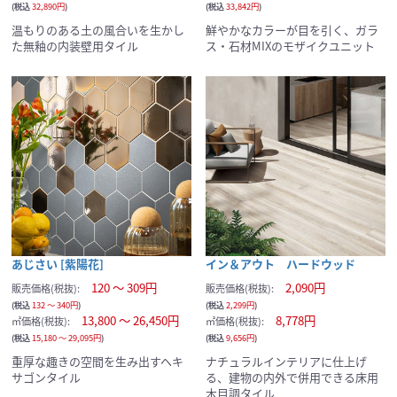
(税込
32,890円
)
(税込
33,842円
)
温もりのある土の風合いを生かし
鮮やかなカラーが目を引く、ガラ
た無釉の内装壁用タイル
ス・石材MIXのモザイクユニット
あじさい [紫陽花]
イン＆アウト ハードウッド
120 ～ 309円
2,090円
販売価格(税抜):
販売価格(税抜):
(税込
132 ～ 340円
)
(税込
2,299円
)
13,800 ～ 26,450円
8,778円
㎡価格(税抜):
㎡価格(税抜):
(税込
15,180 ～ 29,095円
)
(税込
9,656円
)
重厚な趣きの空間を生み出すヘキ
ナチュラルインテリアに仕上げ
サゴンタイル
る、建物の内外で併用できる床用
木目調タイル