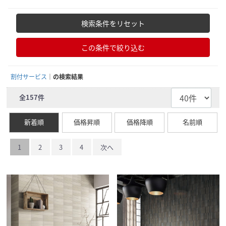
検索条件をリセット
この条件で絞り込む
割付サービス
の検索結果
全
157
件
新着順
価格昇順
価格降順
名前順
1
2
3
4
次へ