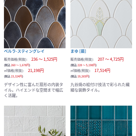
ペルラ-スティングレイ
まゆ [繭]
236 ～ 1,525円
207 ～ 4,725円
販売価格(税抜):
販売価格(税抜):
(税込
260 ～ 1,678円
)
(税込
228 ～ 5,198円
)
21,198円
17,514円
㎡価格(税抜):
㎡価格(税抜):
(税込
23,324円
)
(税込
19,265円
)
デザイン性に富んだ扇形の内装タ
九谷焼の絵付け技法で彩られた繊
イル。ハイエンドな空間まで幅広
細な装飾タイル。
く活躍。