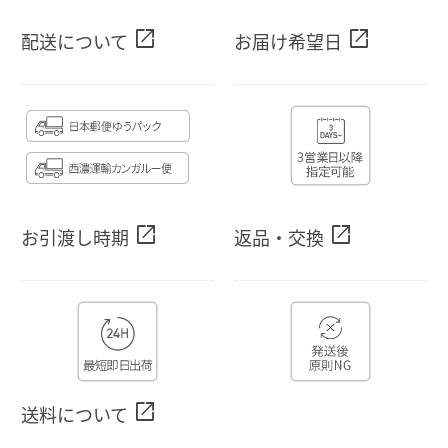
open_in_new
open_in_new
配送について
お届け希望日
open_in_new
open_in_new
お引渡し時期
返品・交換
open_in_new
送料について