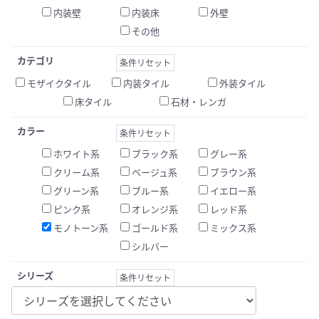
内装壁
内装床
外壁
その他
カテゴリ
条件リセット
モザイクタイル
内装タイル
外装タイル
床タイル
石材・レンガ
カラー
条件リセット
ホワイト系
ブラック系
グレー系
クリーム系
ベージュ系
ブラウン系
グリーン系
ブルー系
イエロー系
ピンク系
オレンジ系
レッド系
モノトーン系
ゴールド系
ミックス系
シルバー
シリーズ
条件リセット