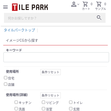
person
shopping_cart
shopping_cart
0
0
expand_more
menu
カート
サンプル
search
タイルパークトップ
イメージCGから探す
キーワード
使用場所
条件リセット
住宅
店舗
使用場所(詳細)
条件リセット
キッチン
リビング
トイレ
洗面
浴室
玄関