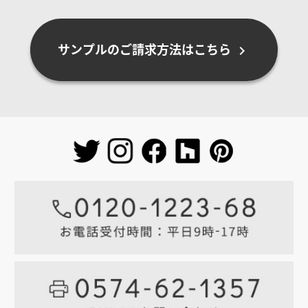
サンプルのご請求方法はこちら
chevron_right