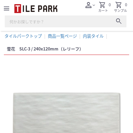
person
shopping_cart
shopping_cart
0
0
expand_more
menu
カート
サンプル
search
タイルパークトップ
商品一覧ページ
内装タイル
雪花 SLC-3 / 240x120mm（レリーフ）