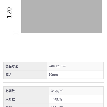
製品寸法
240X120mm
厚さ
10mm
必要数
34 枚/㎡
入り数
16 枚/箱