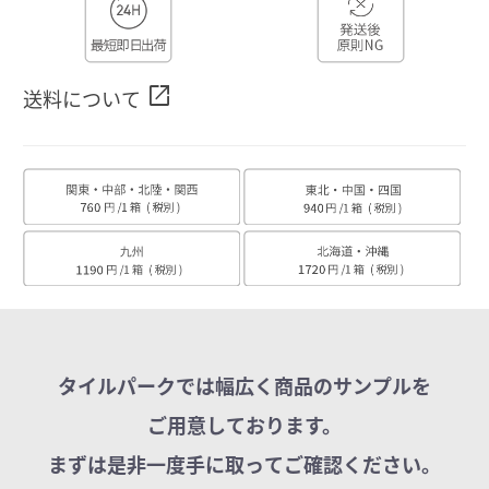
open_in_new
送料について
タイルパークでは幅広く商品のサンプルを
ご用意しております。
まずは是非一度手に取ってご確認ください。