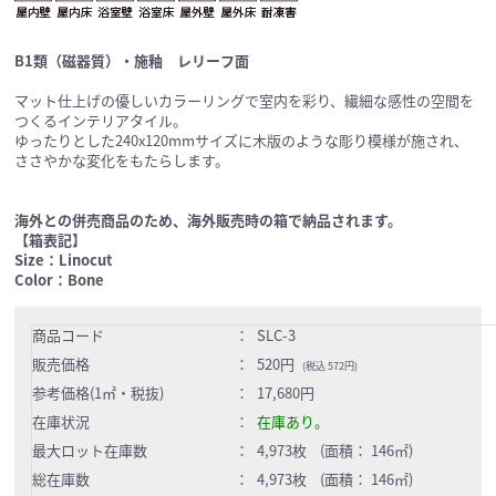
B1類（磁器質）・施釉 レリーフ面
マット仕上げの優しいカラーリングで室内を彩り、繊細な感性の空間を
つくるインテリアタイル。
ゆったりとした240x120mmサイズに木版のような彫り模様が施され、
ささやかな変化をもたらします。
海外との併売商品のため、海外販売時の箱で納品されます。
【箱表記】
Size：Linocut
Color：Bone
商品コード
：
SLC-3
販売価格
：
520円
(税込 572円)
参考価格(1㎡・税抜)
：
17,680円
在庫状況
：
在庫あり。
最大ロット在庫数
：
4,973枚 (面積： 146㎡)
総在庫数
：
4,973枚 (面積： 146㎡)