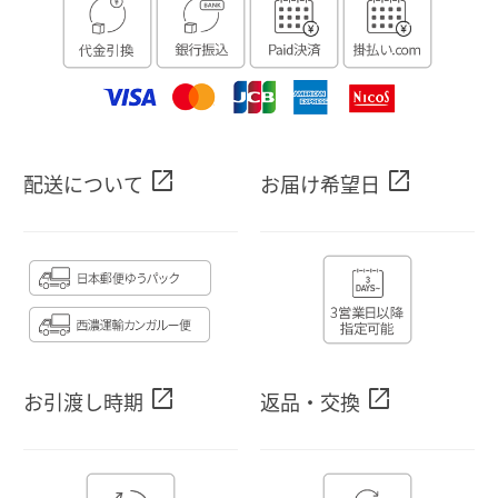
open_in_new
open_in_new
配送について
お届け希望日
open_in_new
open_in_new
お引渡し時期
返品・交換