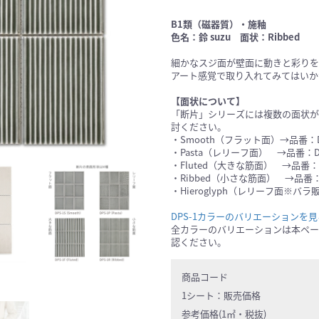
B1類（磁器質）・施釉
色名：鈴 suzu 面状：Ribbed
細かなスジ面が壁面に動きと彩りを
アート感覚で取り入れてみてはいか
【面状について】
「断片」シリーズには複数の面状が
討ください。
・Smooth（フラット面）→品番：D
・Pasta（レリーフ面） →品番：D
・Fluted（大きな筋面） →品番：D
・Ribbed（小さな筋面） →品番：
・Hieroglyph（レリーフ面※バラ
DPS-1カラーのバリエーションを
全カラーのバリエーションは本ペー
認ください。
商品コード
1シート：
販売価格
参考価格(1㎡・税抜)