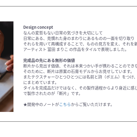
Design concept
なんの変哲もない日常の気づきを大切にして
日常にある、見慣れた身のまわりにあるものの一面を切り取り
それらを用いて再構成することで、ものの見方を変え、それを
アーティスト 冨田 まりこ の作品をタイルで表現しました。
完成品の先にある無形の価値
断片から見出す価値、それは本来つかい手が携わることのでき
そのために、断片は原案の石膏モデルからお見せしています。
またテクスチャーひとつひとつには名前と詩（ポエム）をつけ
にまとめています。
タイルを完成品だけではなく、その製作過程からより身近に感
で製作されたのが「断片」です。
★開発中のノートが
こちら
からご覧いただけます。