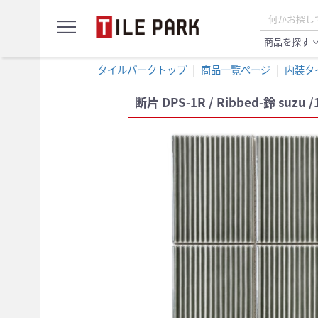
サ
menu
ン
プ
商品を探す
expand_
ル
カ
タイルパークトップ
商品一覧ページ
内装タ
ー
ト
断片 DPS-1R / Ribbed-鈴 suzu 