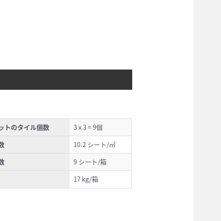
ットのタイル個数
3 x 3 = 9個
数
10.2 シート/㎡
数
9 シート/箱
17 kg/箱