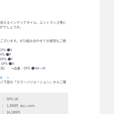
添えるインテリアタイル。エントランス等に
がでしょうか。
ございます。ぜひ組み合わせての使用もご検
PS-●S
PS-●P
PS-●F
DPS-●R
販売） →品番：DPS-●HA～HI
見る ＞
ジ下部の「カラーバリエーション」からご確
：
DPS-1R
：
1,390円
(税込 1,529円)
：
14,180円