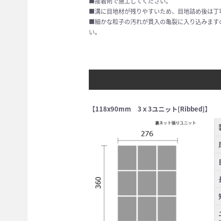
■接着剤で施工してください。
■溝に目地材が残りやすいため、目地詰め後は丁
■細かな粒子の汚れが貫入の亀裂に入り込みます
い。
【118x90mm 3ｘ3ユニット[Ribbed]】