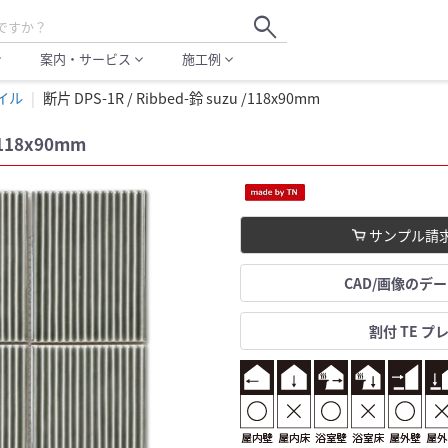
search
案内・サービス
施工例
more
expand_more
expand_more
イル
断片 DPS-1R / Ribbed-鈴 suzu /118x90mm
/118x90mm
サンプル請
CAD/画像のデ
割付 TE プ