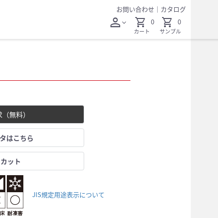
お問い合わせ
｜
カタログ
person
shopping_cart
shopping_cart
0
0
expand_more
カート
サンプル
求（無料）
ータはこちら
レカット
JIS規定用途表示について