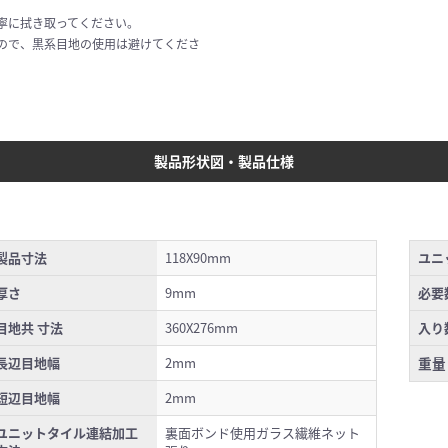
寧に拭き取ってください。
ので、黒系目地の使用は避けてくださ
製品形状図・製品仕様
製品寸法
118X90mm
ユニ
厚さ
9mm
必要
目地共 寸法
360X276mm
入り
長辺目地幅
2mm
重量
短辺目地幅
2mm
ユニットタイル連結加工
裏面ボンド使用ガラス繊維ネット