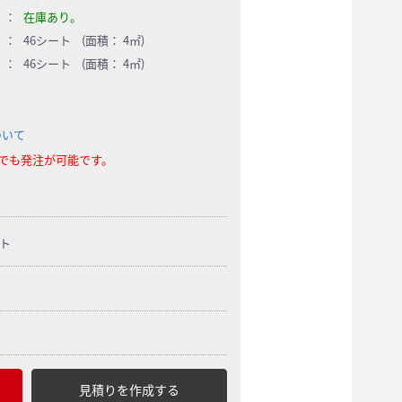
：
在庫あり。
：
46シート (面積： 4㎡)
：
46シート (面積： 4㎡)
ついて
らでも発注が可能です。
ト
見積りを作成する