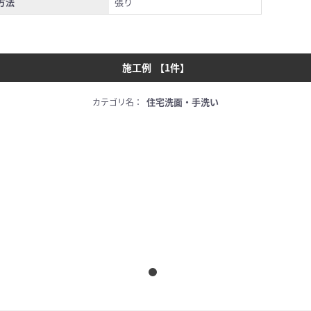
方法
張り
施工例
【
1
件】
住宅洗面・手洗い
カテゴリ名：