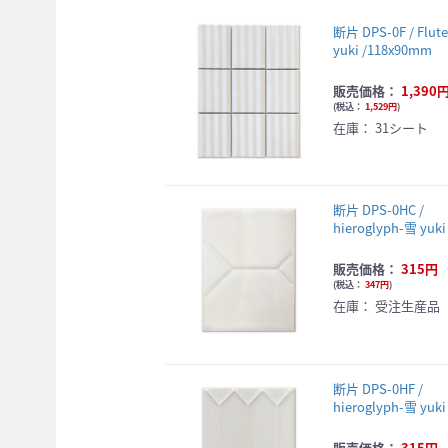
断片 DPS-0F / Flut
yuki /118x90mm
販売価格：
1,390
(
税込：
1,529円
)
在庫：
31シート
断片 DPS-0HC /
hieroglyph-雪 yuki
販売価格：
315円
(
税込：
347円
)
在庫：
受注生産品
断片 DPS-0HF /
hieroglyph-雪 yuki
販売価格：
315円