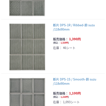
断片 DPS-1R / Ribbed-鈴 suzu
/118x90mm
販売価格：
1,390円
(
税込：
1,529円
)
在庫：
46シート
断片 DPS-1S / Smooth-鈴 suzu
/118x90mm
販売価格：
1,100円
(
税込：
1,210円
)
在庫：
1,093シート