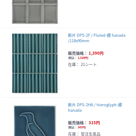
断片 DPS-2F / Fluted-縹 hanada
/118x90mm
販売価格：
1,390円
(
税込：
1,529円
)
在庫：
21シート
断片 DPS-2HA / hieroglyph-縹
hanada
販売価格：
315円
(
税込：
347円
)
在庫：
受注生産品