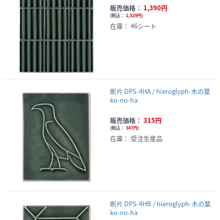
販売価格：
1,390円
(
税込：
1,529円
)
在庫：
46シート
断片 DPS-4HA / hieroglyph-木の葉
ko-no-ha
販売価格：
315円
(
税込：
347円
)
在庫：
受注生産品
断片 DPS-4HB / hieroglyph-木の葉
ko-no-ha