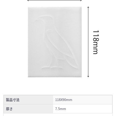
製品寸法
118X90mm
厚さ
7.5mm