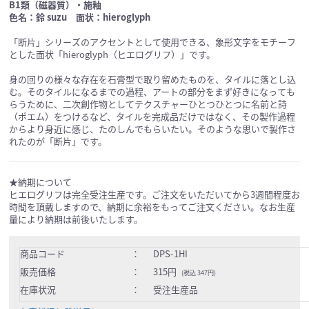
B1類（磁器質）・施釉
色名：鈴 suzu 面状：hieroglyph
「断片」シリーズのアクセントとして使用できる、象形文字をモチーフ
とした面状「hieroglyph（ヒエログリフ）」です。
身の回りの様々な存在を石膏型で取り留めたものを、タイルに落とし込
む。そのタイルになるまでの過程、アートの部分をまず好きになっても
らうために、二次創作物としてテクスチャーひとつひとつに名前と詩
（ポエム）をつけるなど、タイルを完成品だけではなく、その製作過程
からより身近に感じ、たのしんでもらいたい。そのような思いで製作さ
れたのが「断片」です。
★納期について
ヒエログリフは完全受注生産です。ご注文をいただいてから3週間程度お
時間を頂戴しますので、納期に余裕をもってご注文ください。なお生産
量により納期は前後いたします。
商品コード
：
DPS-1HI
販売価格
：
315円
(税込 347円)
在庫状況
：
受注生産品