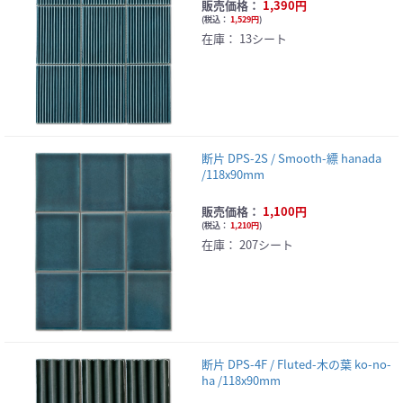
販売価格：
1,390円
(
税込：
1,529円
)
在庫：
13シート
断片 DPS-2S / Smooth-縹 hanada
/118x90mm
販売価格：
1,100円
(
税込：
1,210円
)
在庫：
207シート
断片 DPS-4F / Fluted-木の葉 ko-no-
ha /118x90mm