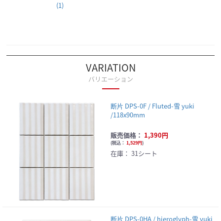
(1)
VARIATION
バリエーション
断片 DPS-0F / Fluted-雪 yuki
/118x90mm
販売価格：
1,390円
(
税込：
1,529円
)
在庫：
31シート
断片 DPS-0HA / hieroglyph-雪 yuki