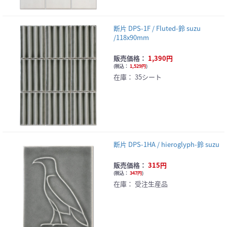
断片 DPS-1F / Fluted-鈴 suzu
/118x90mm
販売価格：
1,390円
(
税込：
1,529円
)
在庫：
35シート
断片 DPS-1HA / hieroglyph-鈴 suzu
販売価格：
315円
(
税込：
347円
)
在庫：
受注生産品