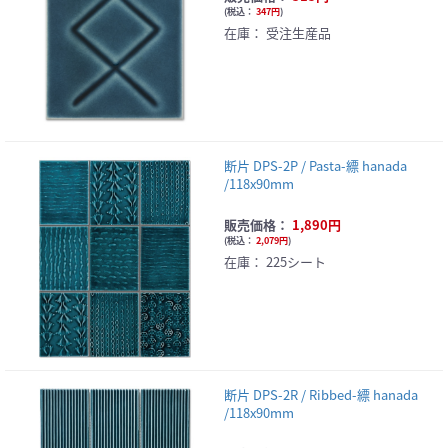
(
税込：
347円
)
在庫：
受注生産品
断片 DPS-2P / Pasta-縹 hanada
/118x90mm
販売価格：
1,890円
(
税込：
2,079円
)
在庫：
225シート
断片 DPS-2R / Ribbed-縹 hanada
/118x90mm