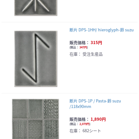
断片 DPS-1HH/ hieroglyph-鈴 suzu
販売価格：
315円
(
税込：
347円
)
在庫：
受注生産品
断片 DPS-1P / Pasta-鈴 suzu
/118x90mm
販売価格：
1,890円
(
税込：
2,079円
)
在庫：
682シート