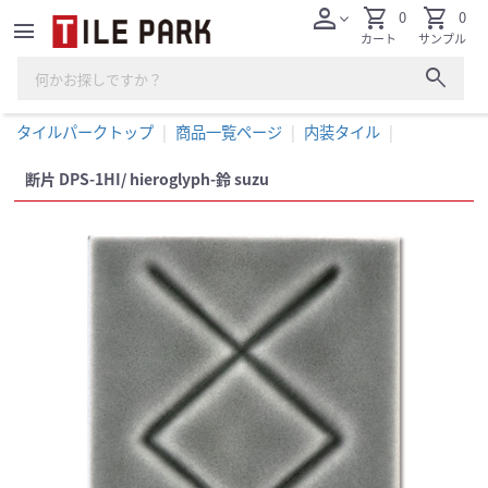
person
shopping_cart
shopping_cart
0
0
expand_more
menu
カート
サンプル
search
タイルパークトップ
商品一覧ページ
内装タイル
断片 DPS-1HI/ hieroglyph-鈴 suzu