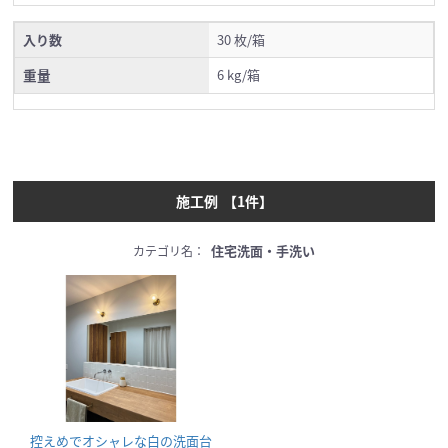
入り数
30 枚/箱
重量
6 kg/箱
施工例
【
1
件】
住宅洗面・手洗い
カテゴリ名：
控えめでオシャレな白の洗面台