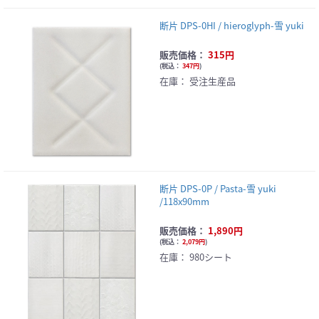
断片 DPS-0HI / hieroglyph-雪 yuki
販売価格：
315円
(
税込：
347円
)
在庫：
受注生産品
断片 DPS-0P / Pasta-雪 yuki
/118x90mm
販売価格：
1,890円
(
税込：
2,079円
)
在庫：
980シート