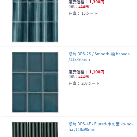
販売価格：
1,390円
(
税込：
1,529円
)
在庫：
13シート
断片 DPS-2S / Smooth-縹 hanada
/118x90mm
販売価格：
1,100円
(
税込：
1,210円
)
在庫：
207シート
断片 DPS-4F / Fluted-木の葉 ko-no-
ha /118x90mm