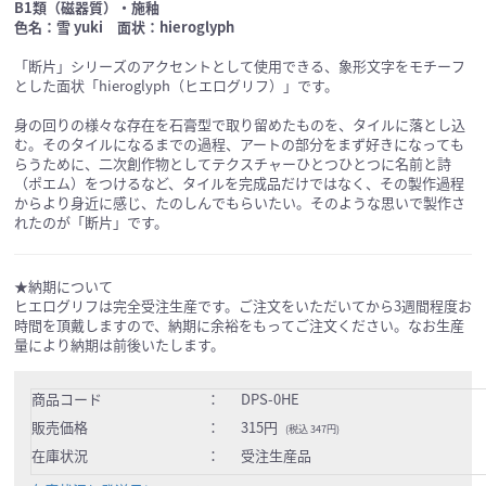
B1類（磁器質）・施釉
色名：雪 yuki 面状：hieroglyph
「断片」シリーズのアクセントとして使用できる、象形文字をモチーフ
とした面状「hieroglyph（ヒエログリフ）」です。
身の回りの様々な存在を石膏型で取り留めたものを、タイルに落とし込
む。そのタイルになるまでの過程、アートの部分をまず好きになっても
らうために、二次創作物としてテクスチャーひとつひとつに名前と詩
（ポエム）をつけるなど、タイルを完成品だけではなく、その製作過程
からより身近に感じ、たのしんでもらいたい。そのような思いで製作さ
れたのが「断片」です。
★納期について
ヒエログリフは完全受注生産です。ご注文をいただいてから3週間程度お
時間を頂戴しますので、納期に余裕をもってご注文ください。なお生産
量により納期は前後いたします。
商品コード
：
DPS-0HE
販売価格
：
315円
(税込 347円)
在庫状況
：
受注生産品