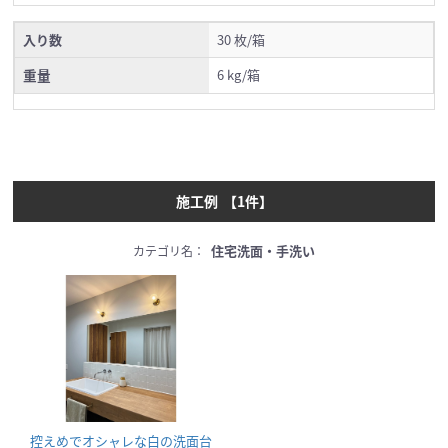
入り数
30 枚/箱
重量
6 kg/箱
施工例
【
1
件】
住宅洗面・手洗い
カテゴリ名：
控えめでオシャレな白の洗面台