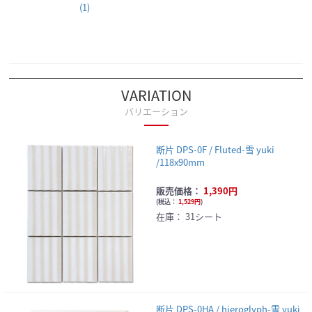
(1)
VARIATION
バリエーション
断片 DPS-0F / Fluted-雪 yuki
/118x90mm
販売価格：
1,390円
(
税込：
1,529円
)
在庫：
31シート
断片 DPS-0HA / hieroglyph-雪 yuki