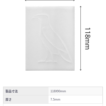
製品寸法
118X90mm
厚さ
7.5mm