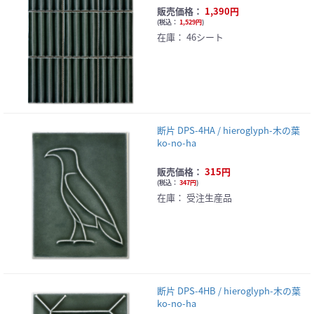
販売価格：
1,390円
(
税込：
1,529円
)
在庫：
46シート
断片 DPS-4HA / hieroglyph-木の葉
ko-no-ha
販売価格：
315円
(
税込：
347円
)
在庫：
受注生産品
断片 DPS-4HB / hieroglyph-木の葉
ko-no-ha