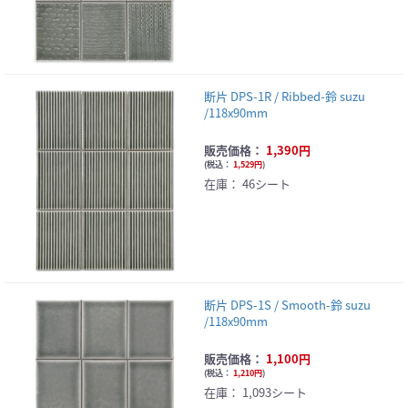
断片 DPS-1R / Ribbed-鈴 suzu
/118x90mm
販売価格：
1,390円
(
税込：
1,529円
)
在庫：
46シート
断片 DPS-1S / Smooth-鈴 suzu
/118x90mm
販売価格：
1,100円
(
税込：
1,210円
)
在庫：
1,093シート