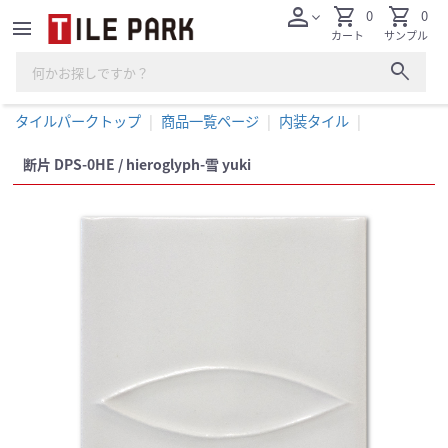
person
shopping_cart
shopping_cart
0
0
expand_more
menu
カート
サンプル
search
タイルパークトップ
商品一覧ページ
内装タイル
断片 DPS-0HE / hieroglyph-雪 yuki