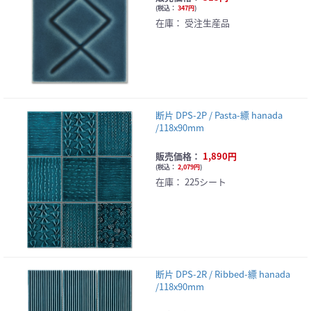
(
税込：
347円
)
在庫：
受注生産品
断片 DPS-2P / Pasta-縹 hanada
/118x90mm
販売価格：
1,890円
(
税込：
2,079円
)
在庫：
225シート
断片 DPS-2R / Ribbed-縹 hanada
/118x90mm