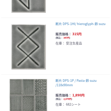
断片 DPS-1HI/ hieroglyph-鈴 suzu
販売価格：
315円
(
税込：
347円
)
在庫：
受注生産品
断片 DPS-1P / Pasta-鈴 suzu
/118x90mm
販売価格：
1,890円
(
税込：
2,079円
)
在庫：
682シート