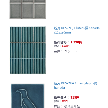
断片 DPS-2F / Fluted-縹 hanada
/118x90mm
販売価格：
1,390円
(
税込：
1,529円
)
在庫：
21シート
断片 DPS-2HA / hieroglyph-縹
hanada
販売価格：
315円
(
税込：
347円
)
在庫：
受注生産品