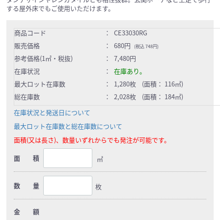
する屋外床でもご使用いただけます。
商品コード
：
CE33030RG
販売価格
：
680円
(税込 748円)
参考価格(1㎡・税抜)
：
7,480円
在庫状況
：
在庫あり。
最大ロット在庫数
：
1,280枚 (面積： 116㎡)
総在庫数
：
2,028枚 (面積： 184㎡)
在庫状況と発送日について
最大ロット在庫数と総在庫数について
面積(又は長さ)、数量いずれからでも発注が可能です。
面 積
㎡
数 量
枚
金 額