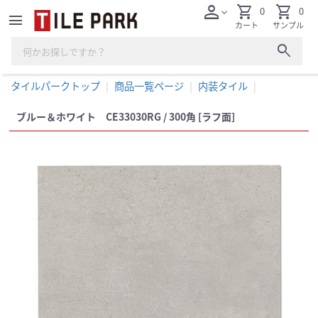
person
shopping_cart
shopping_cart
0
0
expand_more
menu
カート
サンプル
search
タイルパークトップ
商品一覧ページ
内装タイル
ブルー＆ホワイト CE33030RG / 300角 [ラフ面]