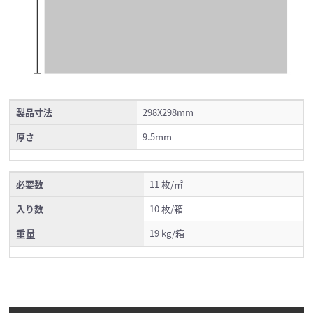
製品寸法
298X298mm
厚さ
9.5mm
必要数
11 枚/㎡
入り数
10 枚/箱
重量
19 kg/箱