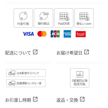
open_in_new
open_in_new
配送について
お届け希望日
open_in_new
open_in_new
お引渡し時期
返品・交換