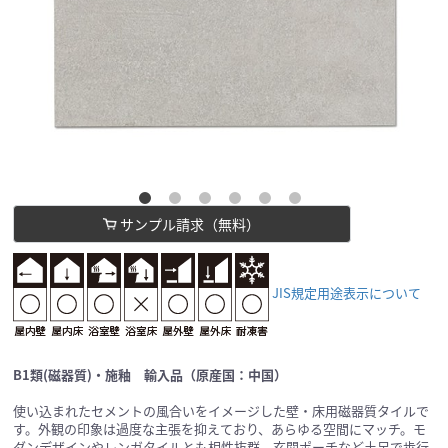
サンプル請求（無料）
JIS規定用途表示について
B1類(磁器質)・施釉 輸入品（原産国：中国）
使い込まれたセメントの風合いをイメージした壁・床用磁器質タイルで
す。外観の印象は過度な主張を抑えており、あらゆる空間にマッチ。モ
ダンデザインやレンガタイルとも相性抜群。玄関ポーチなど土足で歩行