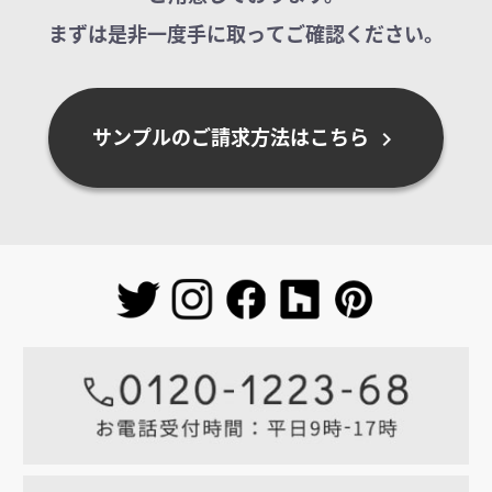
まずは是非一度手に取ってご確認ください。
サンプルのご請求方法はこちら
chevron_right