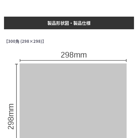
製品形状図・製品仕様
【300角 (298×298)】