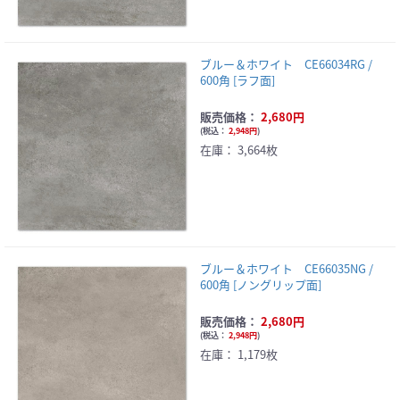
ブルー＆ホワイト CE66034RG /
600角 [ラフ面]
販売価格：
2,680円
(
税込：
2,948円
)
在庫：
3,664枚
ブルー＆ホワイト CE66035NG /
600角 [ノングリップ面]
販売価格：
2,680円
(
税込：
2,948円
)
在庫：
1,179枚