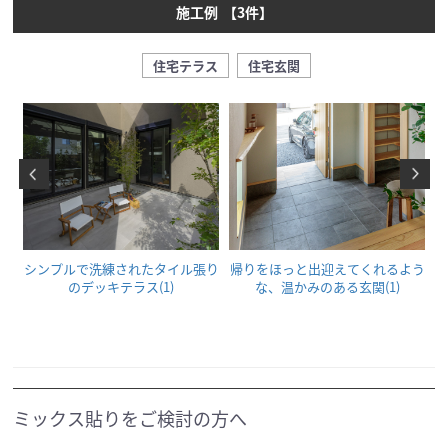
施工例
【
3
件】
住宅テラス
住宅玄関
間
シンプルで洗練されたタイル張り
帰りをほっと出迎えてくれるよう
のデッキテラス(1)
な、温かみのある玄関(1)
ミックス貼りをご検討の方へ