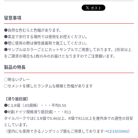
留意事項
●自然な色むらと色幅があります。
●素足で歩行する場所では使用をお控えください。
●壁に使用の際は弾性接着剤で施工してください。
●サンプルはカラーごとにカットサンプルでご用意しております。2形状以上
をご請求の場合も1枚のみのお届けとなりますのでご注意願います。
製品の特長
○明るいグレー
○セメントを模したランダムな模様と色幅があります
【滑り抵抗値】
●C.S.R値（JIS規格）・・・平均0.50
●R値(ドイツ規格滑り抵抗値)・・・R11
タイルパークではC.S.R値で0.46以上、R値でR11以上を屋外床での適性の目安
としています。
（室内にも使用できるノングリップ面もご用意しております→
CE33030NG
）