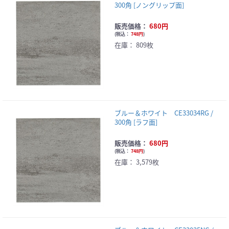
300角 [ノングリップ面]
販売価格：
680円
(
税込：
748円
)
在庫：
809枚
ブルー＆ホワイト CE33034RG /
300角 [ラフ面]
販売価格：
680円
(
税込：
748円
)
在庫：
3,579枚