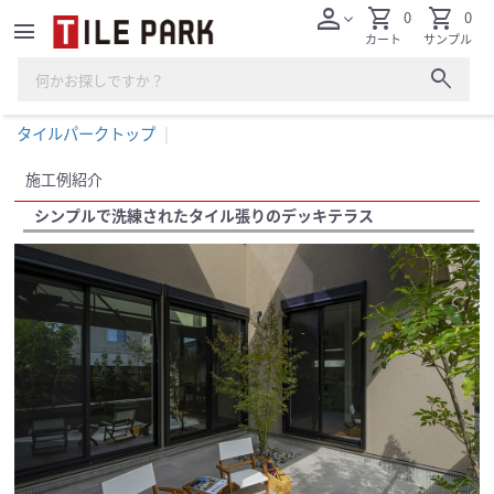
person
shopping_cart
shopping_cart
0
0
expand_more
menu
カート
サンプル
search
タイルパークトップ
施工例紹介
シンプルで洗練されたタイル張りのデッキテラス