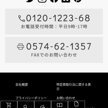
会社概要
特定商取引法に関する表
示
プライバシーポリシー
お問い合わせ
draft
shopping_cart
import_contacts
search
villa