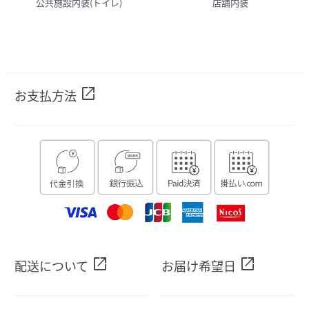
公共施設内装(トイレ)
店舗内装
open_in_new
お支払方法
open_in_new
open_in_new
配送について
お届け希望日