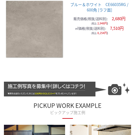
ブルー＆ホワイト CE66035RG /
600角 [ラフ面]
2,680円
販売価格(税抜/送料別):
2,948円
)
(税込
7,510円
㎡価格(税抜/送料別):
8,254円
)
(税込
PICKUP WORK EXAMPLE
ピックアップ施工例