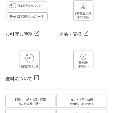
open_in_new
open_in_new
お引渡し時期
返品・交換
open_in_new
送料について