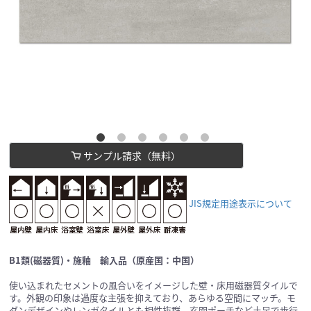
サンプル請求（無料）
JIS規定用途表示について
B1類(磁器質)・施釉 輸入品（原産国：中国）
使い込まれたセメントの風合いをイメージした壁・床用磁器質タイルで
す。外観の印象は過度な主張を抑えており、あらゆる空間にマッチ。モ
ダンデザインやレンガタイルとも相性抜群。玄関ポーチなど土足で歩行