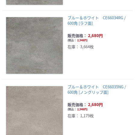
ブルー＆ホワイト CE66034RG /
600角 [ラフ面]
販売価格：
2,680円
(
税込：
2,948円
)
在庫：
3,664枚
ブルー＆ホワイト CE66035NG /
600角 [ノングリップ面]
販売価格：
2,680円
(
税込：
2,948円
)
在庫：
1,179枚