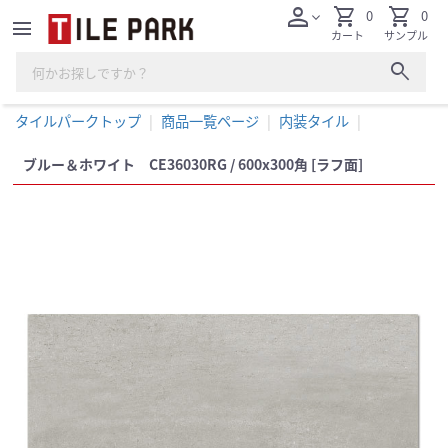
person
shopping_cart
shopping_cart
0
0
expand_more
menu
カート
サンプル
search
タイルパークトップ
商品一覧ページ
内装タイル
ブルー＆ホワイト CE36030RG / 600x300角 [ラフ面]