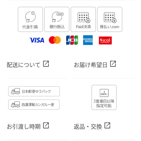
open_in_new
open_in_new
配送について
お届け希望日
open_in_new
open_in_new
お引渡し時期
返品・交換