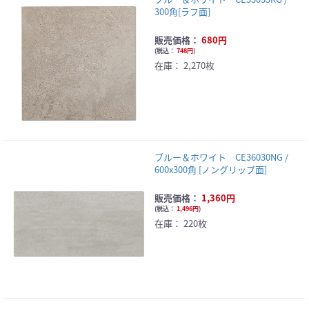
300角[ラフ面]
販売価格：
680円
(
税込：
748円
)
在庫：
2,270枚
ブルー＆ホワイト CE36030NG /
600x300角 [ノングリップ面]
販売価格：
1,360円
(
税込：
1,496円
)
在庫：
220枚