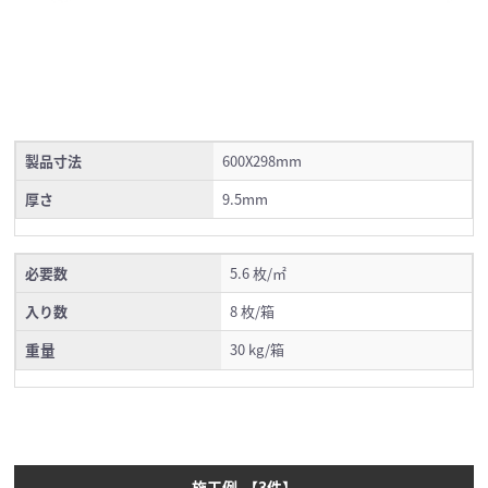
製品寸法
600X298mm
厚さ
9.5mm
必要数
5.6 枚/㎡
入り数
8 枚/箱
重量
30 kg/箱
施工例
【
3
件】