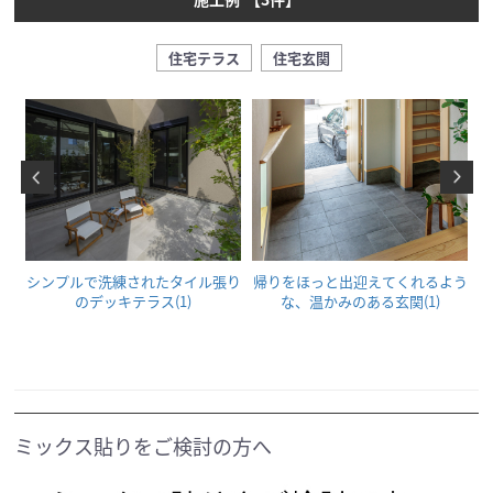
住宅テラス
住宅玄関
間
シンプルで洗練されたタイル張り
帰りをほっと出迎えてくれるよう
のデッキテラス(1)
な、温かみのある玄関(1)
ミックス貼りをご検討の方へ