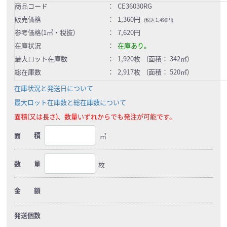
商品コード
：
CE36030RG
販売価格
：
1,360円
(税込 1,496円)
参考価格(1㎡・税抜)
：
7,620円
在庫状況
：
在庫あり。
最大ロット在庫数
：
1,920枚 (面積： 342㎡)
総在庫数
：
2,917枚 (面積： 520㎡)
在庫状況と発送日について
最大ロット在庫数と総在庫数について
面積(又は長さ)、数量いずれからでも発注が可能です。
面 積
㎡
数 量
枚
金 額
発送個数