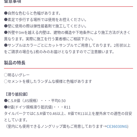
留意事項
●自然な色むらと色幅があります。
●素足で歩行する場所では使用をお控えください。
●壁に使用の際は弾性接着剤で施工してください。
●外壁や3mを越える内壁は、建物の構造や下地条件により施工方法が大きく
異なります。実際に施工を行う業者様にご相談下さい。
●サンプルはカラーごとにカットサンプルでご用意しております。2形状以上
をご請求の場合も1枚のみのお届けとなりますのでご注意願います。
製品の特長
○明るいグレー
○セメントを模したランダムな模様と色幅があります
【滑り抵抗値】
●C.S.R値（JIS規格）・・・平均0.50
●R値(ドイツ規格滑り抵抗値)・・・R11
タイルパークではC.S.R値で0.46以上、R値でR11以上を屋外床での適性の目安
としています。
（室内にも使用できるノングリップ面もご用意しております→
CE36030NG
)