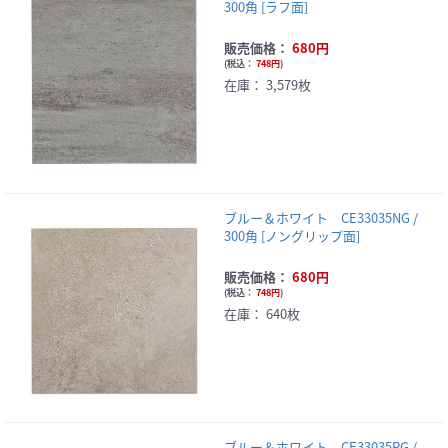
300角 [ラフ面]
販売価格：
680円
(
税込：
748円
)
在庫：
3,579枚
ブルー＆ホワイト CE33035NG /
300角 [ノングリップ面]
販売価格：
680円
(
税込：
748円
)
在庫：
640枚
ブルー＆ホワイト CE33035RG /