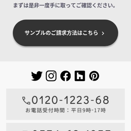
まずは是非一度手に取ってご確認ください。
サンプルのご請求方法はこちら
chevron_right