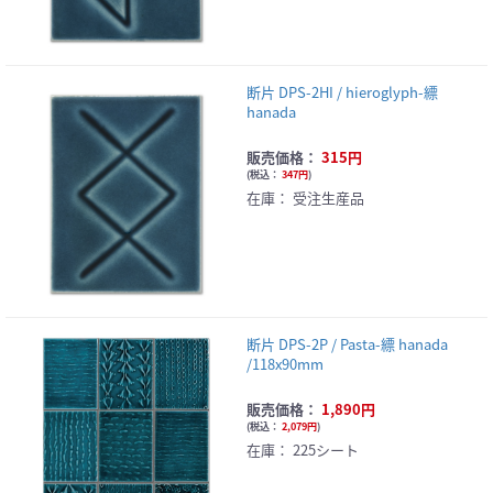
断片 DPS-2HI / hieroglyph-縹
hanada
販売価格：
315円
(
税込：
347円
)
在庫：
受注生産品
断片 DPS-2P / Pasta-縹 hanada
/118x90mm
販売価格：
1,890円
(
税込：
2,079円
)
在庫：
225シート