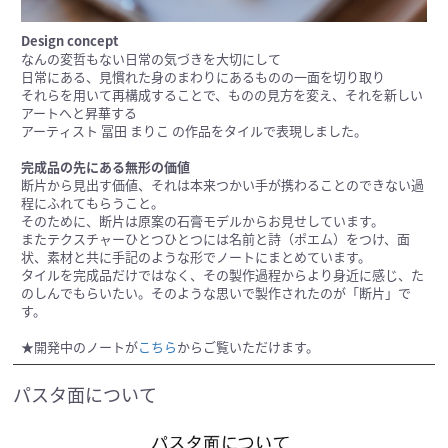
Design concept
なんの変哲もない日常の気づきを大切にして
日常にある、見慣れた身のまわりにあるものの一面を切り取り
それらを用いて再構成することで、ものの見方を変え、それを新しい
アートへと昇華する
アーティスト 冨田 まりこ の作品をタイルで表現しました。
完成品の先にある無形の価値
断片から見出す価値、それは本来つかい手が携わることのできない過
程にふれてもらうこと。
そのために、断片は原案の石膏モデルからお見せしています。
またテクスチャーひとつひとつには名前と詩（ポエム）をつけ、面
状、素材と共に手記のような形でノートにまとめています。
タイルを完成品だけではなく、その製作過程からより身近に感じ、た
のしんでもらいたい。そのような思いで製作されたのが「断片」で
す。
★開発中のノートが
こちら
からご覧いただけます。
パスタ面について