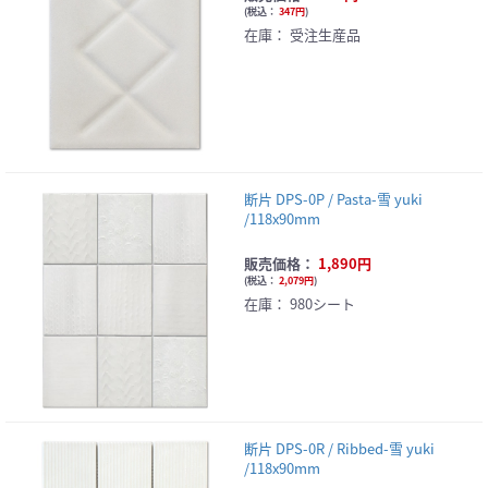
(
税込：
347円
)
在庫：
受注生産品
断片 DPS-0P / Pasta-雪 yuki
/118x90mm
販売価格：
1,890円
(
税込：
2,079円
)
在庫：
980シート
断片 DPS-0R / Ribbed-雪 yuki
/118x90mm