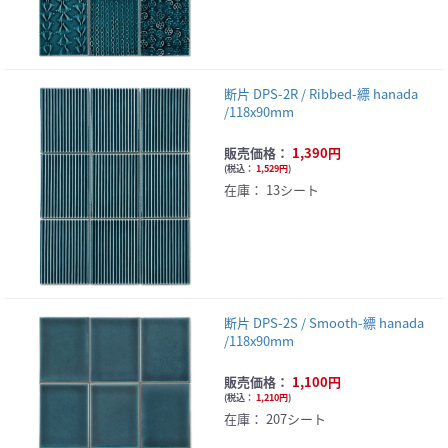
断片 DPS-2R / Ribbed-縹 hanada
/118x90mm
販売価格：
1,390円
(
税込：
1,529円
)
在庫：
13シート
断片 DPS-2S / Smooth-縹 hanada
/118x90mm
販売価格：
1,100円
(
税込：
1,210円
)
在庫：
207シート