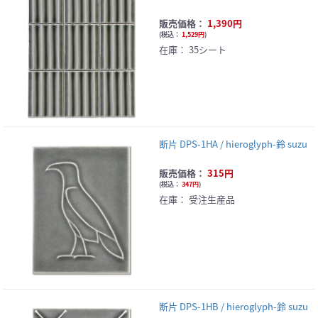
販売価格：
1,390円
(
税込：
1,529円
)
在庫：
35シート
断片 DPS-1HA / hieroglyph-鈴 suzu
販売価格：
315円
(
税込：
347円
)
在庫：
受注生産品
断片 DPS-1HB / hieroglyph-鈴 suzu