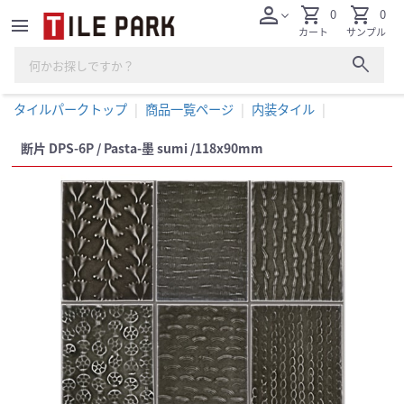
person
shopping_cart
shopping_cart
0
0
expand_more
menu
カート
サンプル
search
タイルパークトップ
商品一覧ページ
内装タイル
断片 DPS-6P / Pasta-墨 sumi /118x90mm