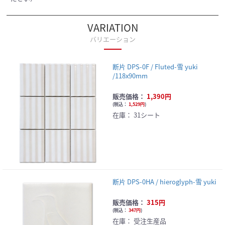
VARIATION
バリエーション
断片 DPS-0F / Fluted-雪 yuki
/118x90mm
販売価格：
1,390円
(
税込：
1,529円
)
在庫：
31シート
断片 DPS-0HA / hieroglyph-雪 yuki
販売価格：
315円
(
税込：
347円
)
在庫：
受注生産品