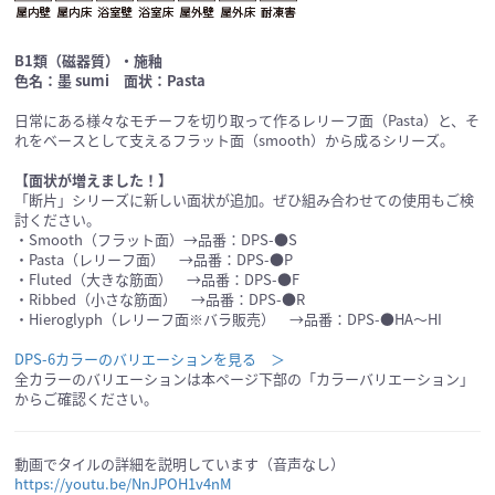
B1類（磁器質）・施釉
色名：墨 sumi 面状：Pasta
日常にある様々なモチーフを切り取って作るレリーフ面（Pasta）と、そ
れをベースとして支えるフラット面（smooth）から成るシリーズ。
【面状が増えました！】
「断片」シリーズに新しい面状が追加。ぜひ組み合わせての使用もご検
討ください。
・Smooth（フラット面）→品番：DPS-●S
・Pasta（レリーフ面） →品番：DPS-●P
・Fluted（大きな筋面） →品番：DPS-●F
・Ribbed（小さな筋面） →品番：DPS-●R
・Hieroglyph（レリーフ面※バラ販売） →品番：DPS-●HA～HI
DPS-6カラーのバリエーションを見る ＞
全カラーのバリエーションは本ページ下部の「カラーバリエーション」
からご確認ください。
動画でタイルの詳細を説明しています（音声なし）
https://youtu.be/NnJPOH1v4nM