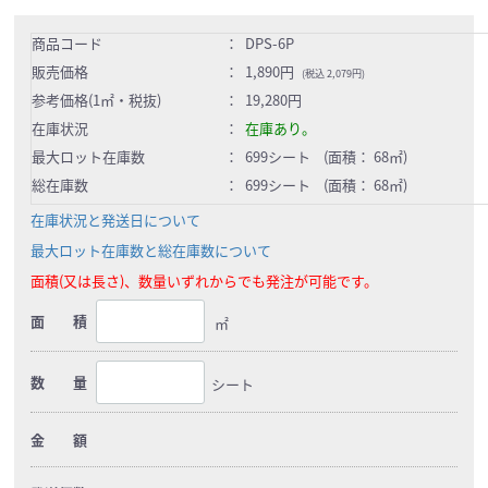
商品コード
：
DPS-6P
販売価格
：
1,890円
(税込 2,079円)
参考価格(1㎡・税抜)
：
19,280円
在庫状況
：
在庫あり。
最大ロット在庫数
：
699シート (面積： 68㎡)
総在庫数
：
699シート (面積： 68㎡)
在庫状況と発送日について
最大ロット在庫数と総在庫数について
面積(又は長さ)、数量いずれからでも発注が可能です。
面 積
㎡
数 量
シート
金 額