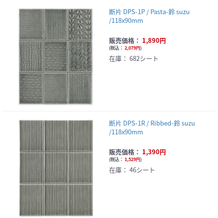
断片 DPS-1P / Pasta-鈴 suzu
/118x90mm
販売価格：
1,890円
(
税込：
2,079円
)
在庫：
682シート
断片 DPS-1R / Ribbed-鈴 suzu
/118x90mm
販売価格：
1,390円
(
税込：
1,529円
)
在庫：
46シート