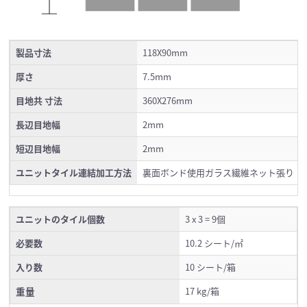
製品寸法
118X90mm
厚さ
7.5mm
目地共 寸法
360X276mm
長辺目地幅
2mm
短辺目地幅
2mm
ユニットタイル連結加工方法
裏面ボンド使用ガラス繊維ネット張り
ユニットのタイル個数
3 x 3 = 9個
必要数
10.2 シート/㎡
入り数
10 シート/箱
重量
17 kg/箱