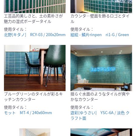
工芸品的美しさと、土の素朴さが
カウンタ―壁面を飾るロゴとタイ
魅力の湿式ボーダータイル
ル
使用タイル：
使用タイル：
北野[キタノ] RCY-03 / 200x20mm
組絵 - 鱗片rinpen ri1-G / Green
ブルーグリーンのタイルが彩るキ
揺らぐ水面のようなタイルが爽や
ッチンカウンター
かなカウンター
使用タイル：
使用タイル：
モット MT-4 / 240x60mm
遊彩[ゆうさい] YSC-6A / 淡色 ク
ラフト面