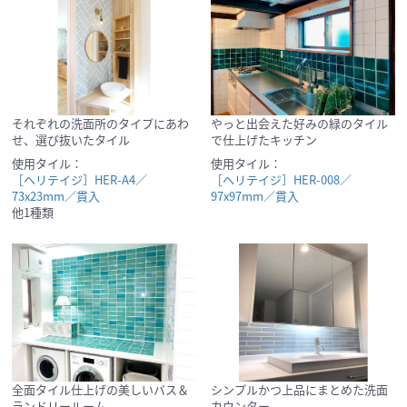
それぞれの洗面所のタイプにあわ
やっと出会えた好みの緑のタイル
せ、選び抜いたタイル
で仕上げたキッチン
使用タイル：
使用タイル：
［ヘリテイジ］HER-A4／
［ヘリテイジ］HER-008／
73x23mm／貫入
97x97mm／貫入
他1種類
全面タイル仕上げの美しいバス＆
シンプルかつ上品にまとめた洗面
ランドリールーム
カウンター