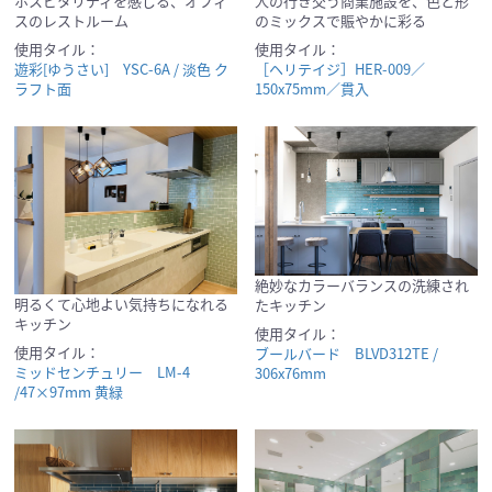
ホスピタリティを感じる、オフィ
人の行き交う商業施設を、色と形
スのレストルーム
のミックスで賑やかに彩る
使用タイル：
使用タイル：
遊彩[ゆうさい] YSC-6A / 淡色 ク
［ヘリテイジ］HER-009／
ラフト面
150x75mm／貫入
絶妙なカラーバランスの洗練され
明るくて心地よい気持ちになれる
たキッチン
キッチン
使用タイル：
使用タイル：
ブールバード BLVD312TE /
ミッドセンチュリー LM-4
306x76mm
/47×97mm 黄緑