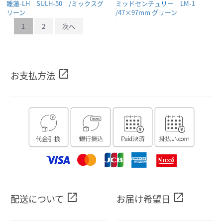
睡蓮-LH SULH-50 /ミックスグ
ミッドセンチュリー LM-1
リーン
/47×97mm グリーン
1
2
次へ
open_in_new
お支払方法
open_in_new
open_in_new
配送について
お届け希望日