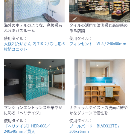
海外のホテルのような、高級感あ
タイルの活用で清潔感と高級感の
ふれるバスルーム
ある店舗
使用タイル：
使用タイル：
大観2 [たいかん-2] TIK-2 / ひし形 6
フィンセント VI-5 / 240x60mm
枚組ユニット
マンションエントランスを華やか
ナチュラルテイストの洗面に鮮や
に彩る「ヘリテイジ」
かなグリーンで個性を
使用タイル：
使用タイル：
［ヘリテイジ］HER-008／
ブールバード BLVD312TE /
240x40mm／貫入
306x76mm