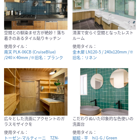
空間との馴染ませ方が絶妙！落ち
清潔で安らぐ空間となったレスト
着きのあるタイル貼りキッチン
ルーム
使用タイル：
使用タイル：
南天 PLK-06CB (CruiseBlue)
金木犀 LN120-5 / 240x120mm /※
/240×40mm /※旧名：プランク
旧名：リネン
広々とした洗面にアクセントのガ
こだわりぬいた印象的な色使いの
ラスモザイクを
洗面台
使用タイル：
使用タイル：
トーゼン-マルティーニ TZN-
組絵 - 平 hi1-G / Green