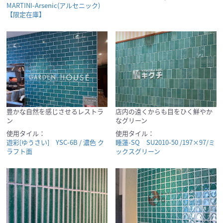
MARTINI-Arsenic(アルセニック)
【限定在庫】
豊かな自然を感じさせるレストラ
店内の遠くからも目をひく鮮やか
ン
なグリーン
使用タイル：
使用タイル：
遊彩[ゆうさい] YSC-6B / 濃色 ク
睡蓮-SQ SU2010-50 /197×97/ミ
ラフト面
ックスグリーン