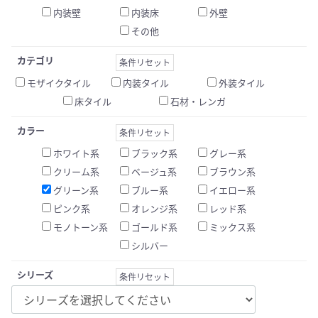
内装壁
内装床
外壁
その他
カテゴリ
条件リセット
モザイクタイル
内装タイル
外装タイル
床タイル
石材・レンガ
カラー
条件リセット
ホワイト系
ブラック系
グレー系
クリーム系
ベージュ系
ブラウン系
グリーン系
ブルー系
イエロー系
ピンク系
オレンジ系
レッド系
モノトーン系
ゴールド系
ミックス系
シルバー
シリーズ
条件リセット