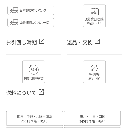
open_in_new
open_in_new
お引渡し時期
返品・交換
open_in_new
送料について