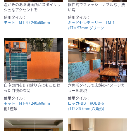
温かみのある洗面所にスタイリッ
個性的でファッショナブルな手洗
シュなアクセントを
い場
使用タイル：
使用タイル：
モット MT-4 / 240x60mm
ミッドセンチュリー LM-1
/47×97mm グリーン
自宅の門をDIY!貼り方にもこだわ
六角形タイルで店舗のイメージカ
った自慢の玄関
ラーを表現
使用タイル：
使用タイル：
モット MT-4 / 240x60mm
ロッカ-BB ROBB-6
他1種類
/112×97mm(六角形)