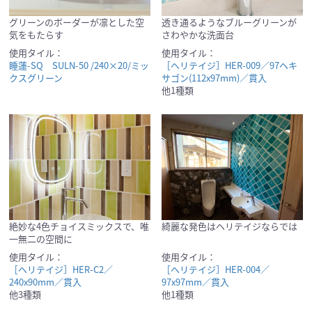
グリーンのボーダーが凛とした空
透き通るようなブルーグリーンが
気をもたらす
さわやかな洗面台
使用タイル：
使用タイル：
睡蓮-SQ SULN-50 /240×20/ミッ
［ヘリテイジ］HER-009／97ヘキ
クスグリーン
サゴン(112x97mm)／貫入
他1種類
絶妙な4色チョイスミックスで、唯
綺麗な発色はヘリテイジならでは
一無二の空間に
使用タイル：
使用タイル：
［ヘリテイジ］HER-C2／
［ヘリテイジ］HER-004／
240x90mm／貫入
97x97mm／貫入
他3種類
他1種類