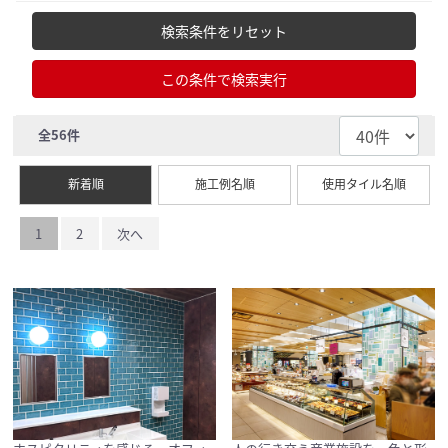
検索条件をリセット
この条件で検索実行
全
56
件
新着順
施工例名順
使用タイル名順
1
2
次へ