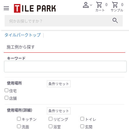
person
shopping_cart
shopping_cart
0
0
expand_more
menu
カート
サンプル
search
タイルパークトップ
施工例から探す
キーワード
使用場所
条件リセット
住宅
店舗
使用場所(詳細)
条件リセット
キッチン
リビング
トイレ
洗面
浴室
玄関