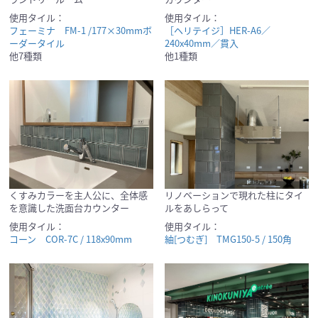
使用タイル：
使用タイル：
フェーミナ FM-1 /177×30mmボ
［ヘリテイジ］HER-A6／
ーダータイル
240x40mm／貫入
他7種類
他1種類
くすみカラーを主人公に、全体感
リノベーションで現れた柱にタイ
を意識した洗面台カウンター
ルをあしらって
使用タイル：
使用タイル：
コーン COR-7C / 118x90mm
紬[つむぎ] TMG150-5 / 150角