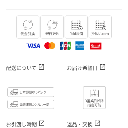
open_in_new
open_in_new
配送について
お届け希望日
open_in_new
open_in_new
お引渡し時期
返品・交換