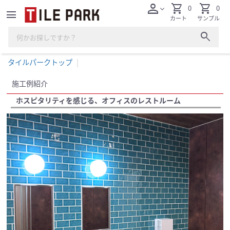
person
shopping_cart
shopping_cart
0
0
expand_more
menu
カート
サンプル
search
タイルパークトップ
施工例紹介
ホスピタリティを感じる、オフィスのレストルーム