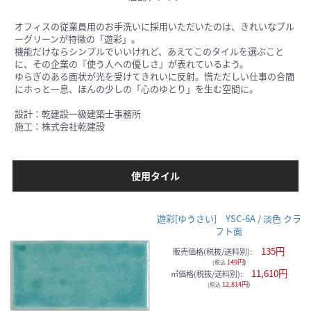
オフィスの従業員用のお手洗いに採用いただいたのは、きれいなブル
ーグリーンが特徴の「遊彩」。
機能だけならシンプルでいいけれど、あえてこのタイルを選ぶこと
に、その企業の『使う人への優しさ』が表れているよう。
ゆらぎのある面状が光を受けてきれいに反射。慌ただしい仕事の合間
にホっと一息、ほんの少しの「心のゆとり」を生む空間に。
設計：乾建設一級建築士事務所
施工：株式会社乾建設
使用タイル
遊彩[ゆうさい] YSC-6A / 淡色 クラ
フト面
135円
販売価格(税抜/送料別):
149円
)
(税込
11,610円
㎡価格(税抜/送料別):
12,814円
)
(税込