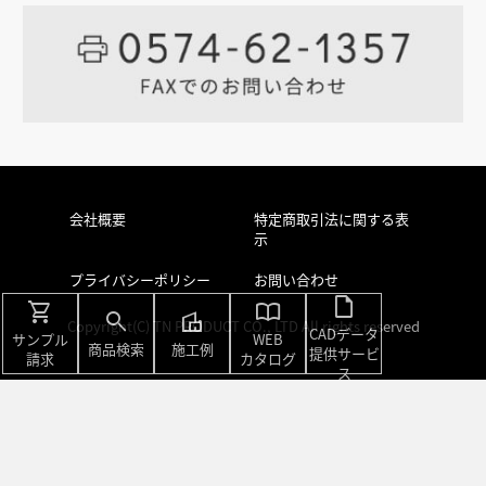
会社概要
特定商取引法に関する表
示
プライバシーポリシー
お問い合わせ
draft
shopping_cart
import_contacts
search
villa
Copyright(C) TN PRODUCT CO., LTD All rights reserved
CADデータ
サンプル
WEB
商品検索
施工例
提供サービ
請求
カタログ
ス