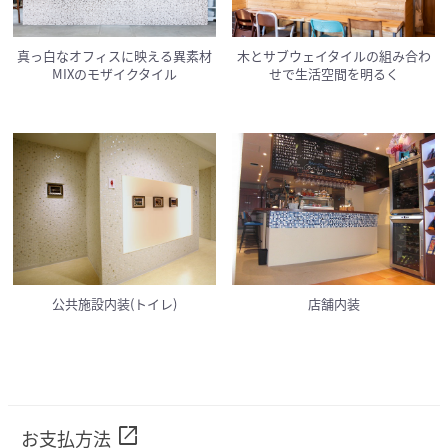
真っ白なオフィスに映える異素材
木とサブウェイタイルの組み合わ
MIXのモザイクタイル
せで生活空間を明るく
公共施設内装(トイレ)
店舗内装
open_in_new
お支払方法