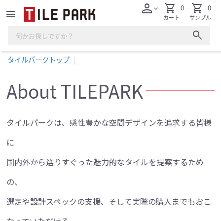
person
shopping_cart
shopping_cart
0
0
expand_more
menu
カート
サンプル
search
タイルパークトップ
About TILEPARK
タイルパークは、
感性豊かな空間デザインを追求する皆様
に
国内外から選りすぐった
魅力的なタイルを提案するため
の、
選定や設計スペックの支援、そして
実際の購入までもおこ