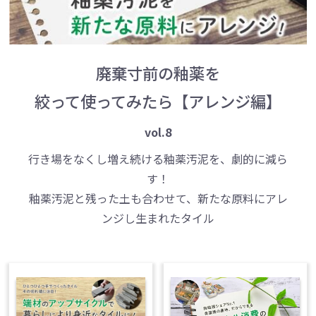
廃棄寸前の釉薬を
絞って使ってみたら【アレンジ編】
vol.8
行き場をなくし増え続ける釉薬汚泥を、劇的に減ら
す！
釉薬汚泥と残った土も合わせて、新たな原料にアレ
ンジし生まれたタイル