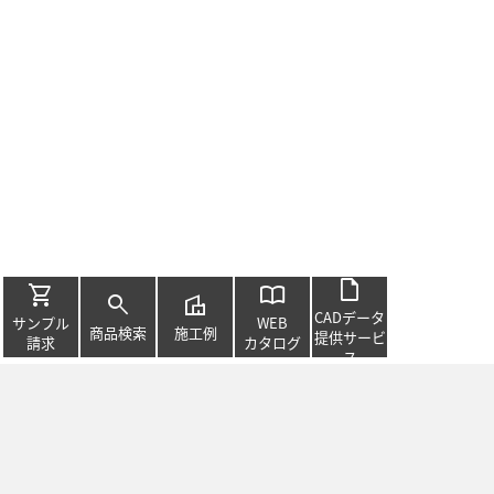
draft
shopping_cart
import_contacts
search
villa
CADデータ
サンプル
WEB
商品検索
施工例
提供サービ
請求
カタログ
ス