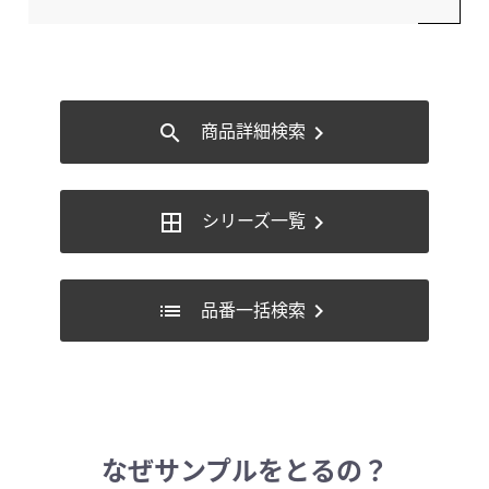
商品詳細検索
search
chevron_right
シリーズ一覧
border_all
chevron_right
品番一括検索
list
chevron_right
なぜサンプルをとるの？