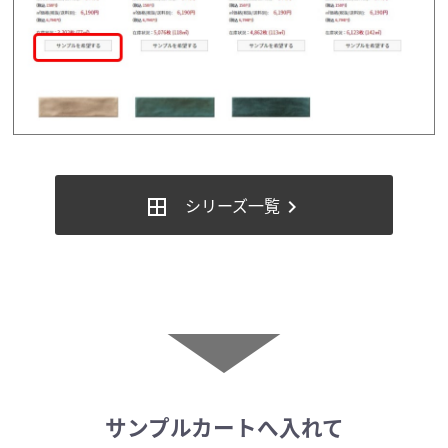
シリーズ一覧
border_all
chevron_right
▼
サンプルカートへ入れて