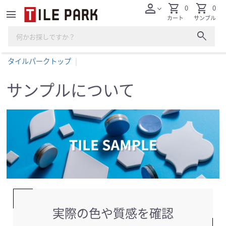
person
shopping_cart
shopping_cart
0
0
expand_more
menu
カート
サンプル
search
タイルパークトップ
サンプルについて
実際の色や質感を確認