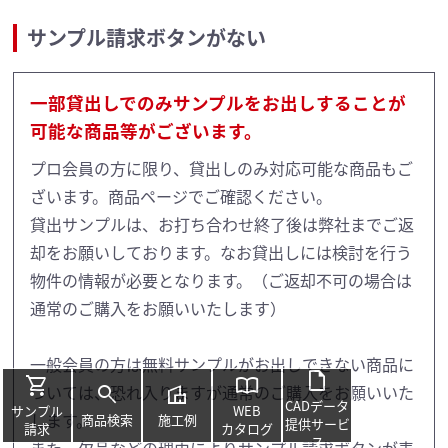
サンプル請求ボタンがない
一部貸出しでのみサンプルをお出しすることが
可能な商品等がございます。
プロ会員の方に限り、貸出しのみ対応可能な商品もご
ざいます。商品ページでご確認ください。
貸出サンプルは、お打ち合わせ終了後は弊社までご返
却をお願いしております。なお貸出しには検討を行う
物件の情報が必要となります。（ご返却不可の場合は
通常のご購入をお願いいたします）
一般会員の方は無料サンプルがお出しできない商品に
draft
shopping_cart
import_contacts
ついては、恐れ入りますが通常のご購入をお願いいた
search
villa
CADデータ
サンプル
WEB
します。
商品検索
施工例
提供サービ
請求
カタログ
ス