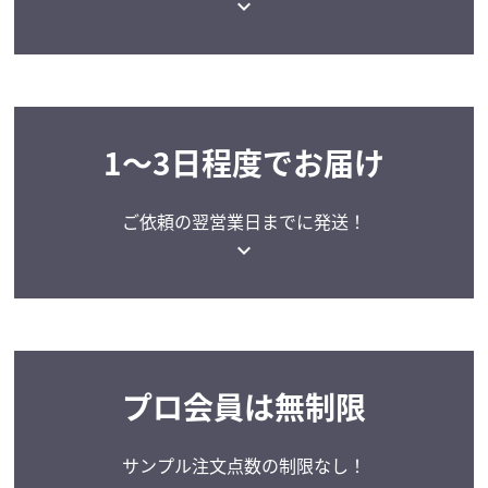
expand_more
1～3日程度でお届け
ご依頼の翌営業日までに
発送！
expand_more
プロ会員は無制限
サンプル注文点数の
制限なし！