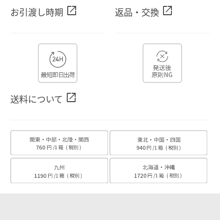
open_in_new
open_in_new
お引渡し時期
返品・交換
open_in_new
送料について