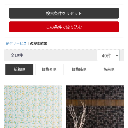
検索条件をリセット
この条件で絞り込む
割付サービス
の検索結果
全
10
件
新着順
価格昇順
価格降順
名前順