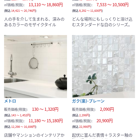
13,110 ～ 18,860円
7,533 ～ 10,500円
㎡価格(税抜):
㎡価格(税抜):
(税込
14,421 ～ 20,746円
)
(税込
8,292 ～ 11,600円
)
人の手を介して生まれる、深みの
どんな場所にもしっくりと溶け込
あるカラーのモザイクタイル
むスタンダードな白のシリーズ。
サンプルの選択を続ける
サンプルカートへ進む
現在のサンプル点数：
メトロ
ガク(楽)-プレーン
130 ～ 1,320円
2,090円
販売価格(税抜):
販売価格(税抜):
(税込
143 ～ 1,452円
)
(税込
2,299円
)
11,180 ～ 15,180円
20,900円
㎡価格(税抜):
㎡価格(税抜):
(税込
12,298 ～ 16,698円
)
(税込
22,990円
)
店舗やマンションのインテリアか
起伏に富んだ表情＋ラスター釉の