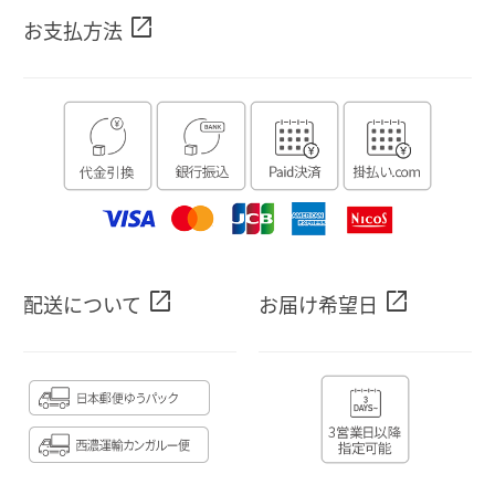
open_in_new
お支払方法
open_in_new
open_in_new
配送について
お届け希望日