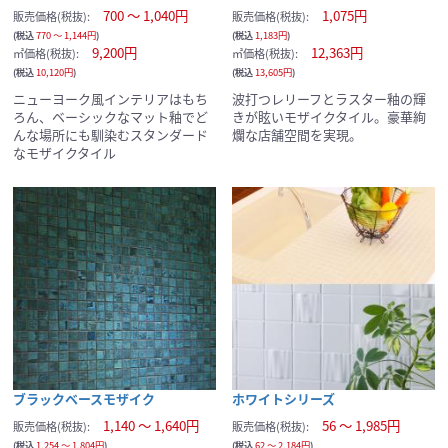
700 ～ 1,040円
1,075円
販売価格(税抜):
販売価格(税抜):
(税込
770 ～ 1,144円
)
(税込
1,183円
)
9,200円
12,363円
㎡価格(税抜):
㎡価格(税抜):
(税込
10,120円
)
(税込
13,605円
)
ニューヨーク風インテリアはもち
波打つレリーフとラスター釉の輝
ろん、ベーシックなマット釉でど
きが眩いモザイクタイル。豪華絢
んな場所にも馴染むスタンダード
爛な店舗空間を実現。
なモザイクタイル
ブラックベースモザイク
ホワイトシリーズ
1,140 ～ 1,640円
56 ～ 1,985円
販売価格(税抜):
販売価格(税抜):
(税込
1,254 ～ 1,804円
)
(税込
62 ～ 2,184円
)