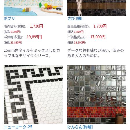
ポプリ
さび [錆]
1,730円
1,700円
販売価格(税抜):
販売価格(税抜):
(税込
1,903円
)
(税込
1,870円
)
19,895円
17,000円
㎡価格(税抜):
㎡価格(税抜):
(税込
21,885円
)
(税込
18,700円
)
15mm角タイルをミックスしたカ
ダークな趣も味わい深い、渋みの
ラフルなモザイクシリーズ。
ある大人のために。
ニューヨーク-25
けんらん[絢爛]