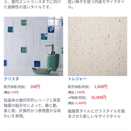
ら、屋内エントランスまでに向け
眩い輝きを放つ内装モザイクタイ
た装飾性の高いタイルです。
ル。
クリスタ
トレジャー
160円
1,600円
販売価格(税抜):
販売価格(税抜):
(税込
176円
)
(税込
1,760円
)
16,000円
㎡価格(税抜):
結晶体の幾何学的レリーフと窯変
(税込
17,600円
)
釉薬の組合せによって、静と動、
柔と剛、計算的かつ表情豊かな味
磁器質タイルとガラスタイルを融
わいを実現。
合させた新しいモザイクタイル