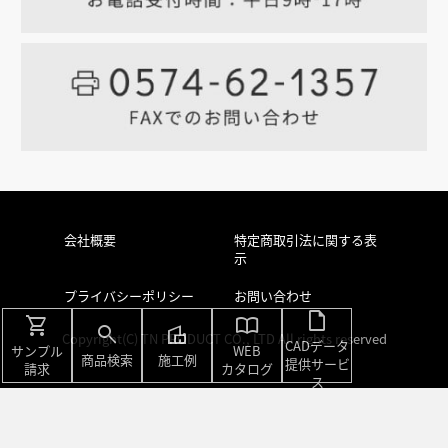
会社概要
特定商取引法に関する表
示
プライバシーポリシー
お問い合わせ
draft
shopping_cart
import_contacts
search
villa
Copyright(C) TN PRODUCT CO., LTD All rights reserved
CADデータ
サンプル
WEB
商品検索
施工例
提供サービ
請求
カタログ
ス