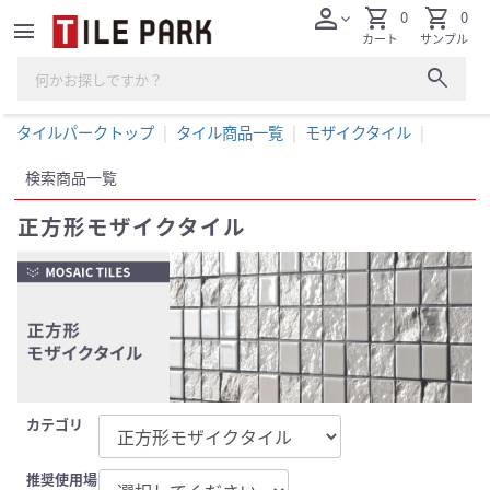
person
shopping_cart
shopping_cart
0
0
expand_more
menu
カート
サンプル
search
タイルパークトップ
タイル商品一覧
モザイクタイル
検索商品一覧
正方形モザイクタイル
カテゴリ
推奨使用場