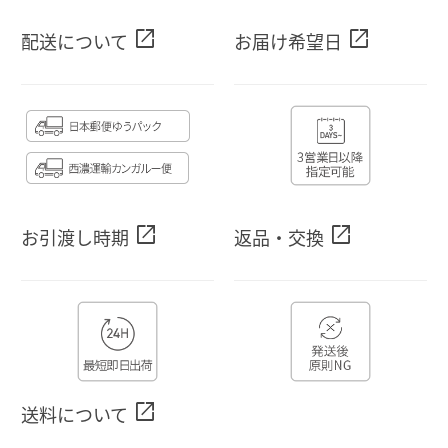
open_in_new
open_in_new
配送について
お届け希望日
open_in_new
open_in_new
お引渡し時期
返品・交換
open_in_new
送料について