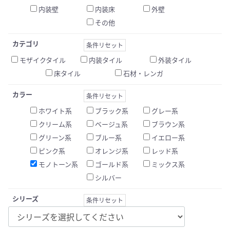
内装壁
内装床
外壁
その他
カテゴリ
条件リセット
モザイクタイル
内装タイル
外装タイル
床タイル
石材・レンガ
カラー
条件リセット
ホワイト系
ブラック系
グレー系
クリーム系
ベージュ系
ブラウン系
グリーン系
ブルー系
イエロー系
ピンク系
オレンジ系
レッド系
モノトーン系
ゴールド系
ミックス系
シルバー
シリーズ
条件リセット