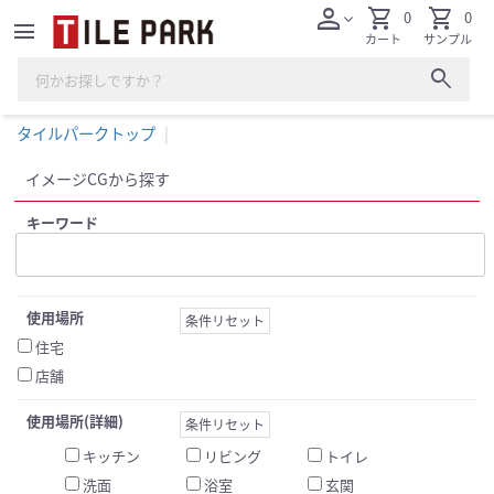
person
shopping_cart
shopping_cart
0
0
expand_more
menu
カート
サンプル
search
タイルパークトップ
イメージCGから探す
キーワード
使用場所
条件リセット
住宅
店舗
使用場所(詳細)
条件リセット
キッチン
リビング
トイレ
洗面
浴室
玄関