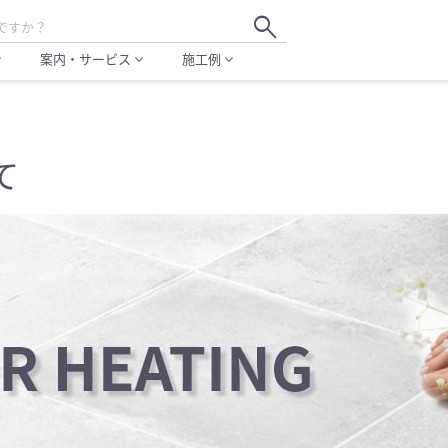
search
案内・サービス
施工例
more
expand_more
expand_more
て