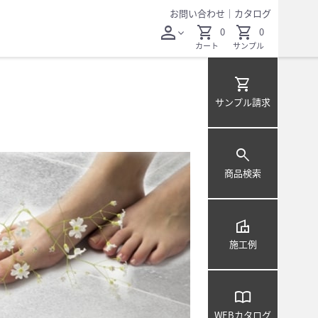
お問い合わせ
｜
カタログ
person
shopping_cart
shopping_cart
0
0
expand_more
カート
サンプル
shopping_cart
サンプル
請求
search
商品検索
villa
施工例
import_contacts
WEB
カタログ