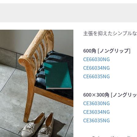
主張を抑えたシンプルな
600角 [ノングリップ]
CE66030NG
CE66034NG
CE66035NG
600×300角 [ノングリッ
CE36030NG
CE36034NG
CE36035NG