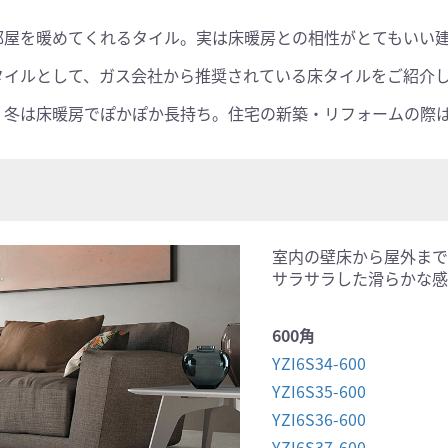
部屋を暖めてくれるタイル。実は床暖房との相性がとてもいい
タイルとして、ガス会社から推奨されている床タイルをご紹介
、冬は床暖房でぽかぽか長持ち。住宅の新築・リフォームの際
室内の壁床から屋外まで
サラサラした滑らかな感
600角
YZI6S34-600
YZI6S35-600
YZI6S36-600
YZI6S37-600