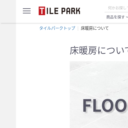
サ
menu
ン
プ
商品を探す
expand_
ル
カ
タイルパークトップ
床暖房について
ー
ト
床暖房につい