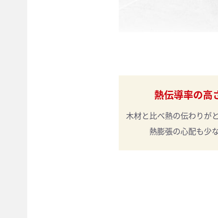
熱伝導率の高
木材と比べ
熱の伝わりが
熱膨張の
心配も少