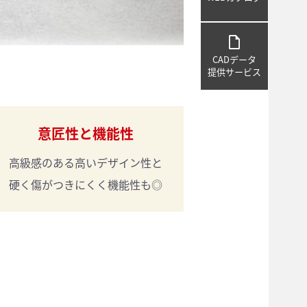
draft
CADデータ
提供サービス
意匠性と機能性
高級感のある
高いデザイン性と
硬く傷がつきにくく
機能性も◎