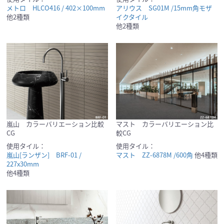
メトロ HLCO416 / 402×100mm
アリウス SG01M /15mm角モザ
他2種類
イクタイル
他2種類
嵐山 カラーバリエーション比較
マスト カラーバリエーション比
CG
較CG
使用タイル：
使用タイル：
嵐山[ランザン] BRF-01 /
マスト ZZ-6878M /600角
他4種類
227x30mm
他4種類