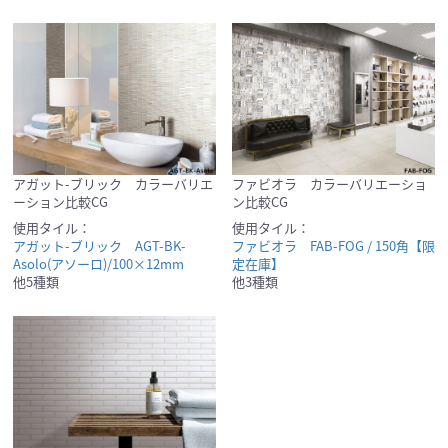
アガット-ブリック カラーバリエ
ファビオラ カラーバリエーショ
ーション比較CG
ン比較CG
使用タイル：
使用タイル：
アガット-ブリック AGT-BK-
ファビオラ FAB-FOG / 150角【限
Asolo(アソーロ)/100×12mm
定在庫】
他5種類
他3種類