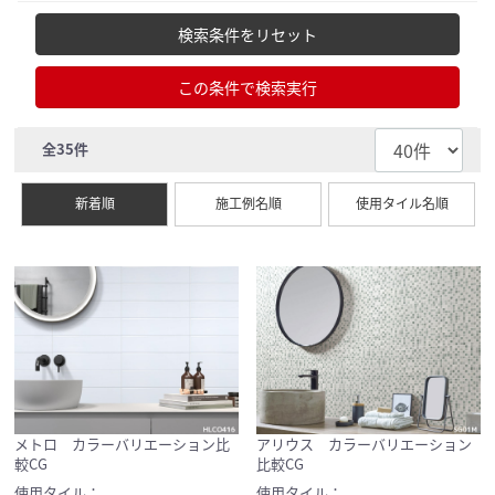
検索条件をリセット
この条件で検索実行
全
35
件
新着順
施工例名順
使用タイル名順
メトロ カラーバリエーション比
アリウス カラーバリエーション
較CG
比較CG
使用タイル：
使用タイル：