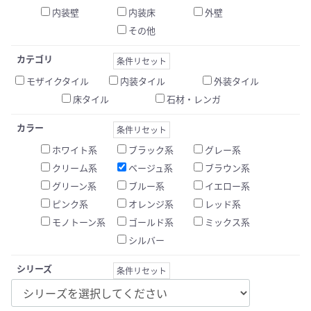
内装壁
内装床
外壁
その他
カテゴリ
条件リセット
モザイクタイル
内装タイル
外装タイル
床タイル
石材・レンガ
カラー
条件リセット
ホワイト系
ブラック系
グレー系
クリーム系
ベージュ系
ブラウン系
グリーン系
ブルー系
イエロー系
ピンク系
オレンジ系
レッド系
モノトーン系
ゴールド系
ミックス系
シルバー
シリーズ
条件リセット