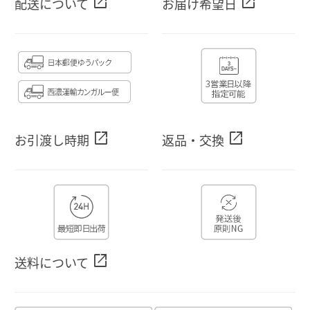
open_in_new
open_in_new
配送について
お届け希望日
open_in_new
open_in_new
お引渡し時期
返品・交換
open_in_new
送料について