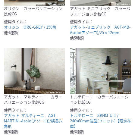
オリジン カラーバリエーション
アガット-ミニブリック カラーバ
比較CG
リエーション比較CG
使用タイル：
使用タイル：
オリジン ORG-GREY / 150角
アガット-ミニブリック AGT-MB-
他4種類
Asolo(アソーロ)/25×12mm
他5種類
アガット‐マルティーニ カラー
トルテローニ カラーバリエーシ
バリエーション比較CG
ョン比較CG
使用タイル：
使用タイル：
アガット-マルティーニ AGT-
トルテローニ SKNM-U-1 /
MARTINI-Asolo(アソーロ)/横長六
240x60mm波型[ユニット]【限定在
角形
庫】
他5種類
他3種類