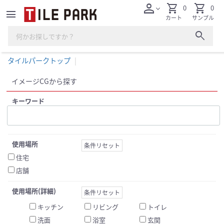
person
shopping_cart
shopping_cart
0
0
expand_more
menu
カート
サンプル
search
タイルパークトップ
イメージCGから探す
キーワード
使用場所
条件リセット
住宅
店舗
使用場所(詳細)
条件リセット
キッチン
リビング
トイレ
洗面
浴室
玄関