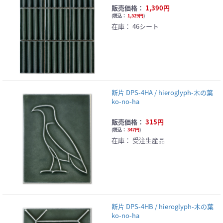
販売価格：
1,390円
(
税込：
1,529円
)
在庫：
46シート
断片 DPS-4HA / hieroglyph-木の葉
ko-no-ha
販売価格：
315円
(
税込：
347円
)
在庫：
受注生産品
断片 DPS-4HB / hieroglyph-木の葉
ko-no-ha