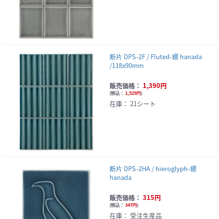
断片 DPS-2F / Fluted-縹 hanada
/118x90mm
販売価格：
1,390円
(
税込：
1,529円
)
在庫：
21シート
断片 DPS-2HA / hieroglyph-縹
hanada
販売価格：
315円
(
税込：
347円
)
在庫：
受注生産品