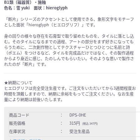
B1類（磁器質）・施釉
色名：雪 yuki 面状：hieroglyph
「断片」シリーズのアクセントとして使用できる、象形文字をモチーフ
とした面状「hieroglyph（ヒエログリフ）」です。
身の回りの様々な存在を石膏型で取り留めたものを、タイルに落とし込
む。そのタイルになるまでの過程、アートの部分をまず好きになっても
らうために、二次創作物としてテクスチャーひとつひとつに名前と詩
（ポエム）をつけるなど、タイルを完成品だけではなく、その製作過程
からより身近に感じ、たのしんでもらいたい。そのような思いで製作さ
れたのが「断片」です。
★納期について
ヒエログリフは完全受注生産です。ご注文をいただいてから3週間程度お
時間を頂戴しますので、納期に余裕をもってご注文ください。なお生産
量により納期は前後いたします。
商品コード
：
DPS-0HE
販売価格
：
315円
(税込 347円)
在庫状況
：
受注生産品