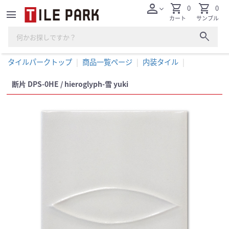
person
shopping_cart
shopping_cart
0
0
expand_more
menu
カート
サンプル
search
タイルパークトップ
商品一覧ページ
内装タイル
断片 DPS-0HE / hieroglyph-雪 yuki