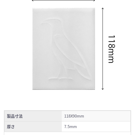
製品寸法
118X90mm
厚さ
7.5mm