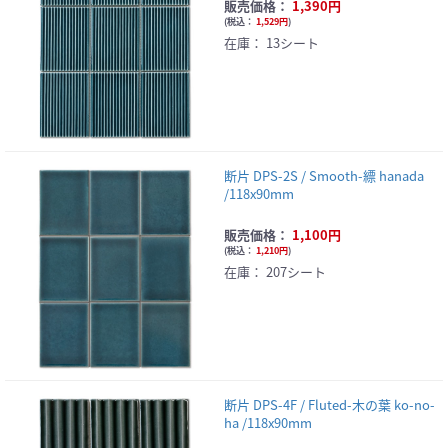
販売価格：
1,390円
(
税込：
1,529円
)
在庫：
13シート
断片 DPS-2S / Smooth-縹 hanada
/118x90mm
販売価格：
1,100円
(
税込：
1,210円
)
在庫：
207シート
断片 DPS-4F / Fluted-木の葉 ko-no-
ha /118x90mm