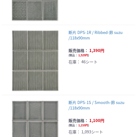
断片 DPS-1R / Ribbed-鈴 suzu
/118x90mm
販売価格：
1,390円
(
税込：
1,529円
)
在庫：
46シート
断片 DPS-1S / Smooth-鈴 suzu
/118x90mm
販売価格：
1,100円
(
税込：
1,210円
)
在庫：
1,093シート