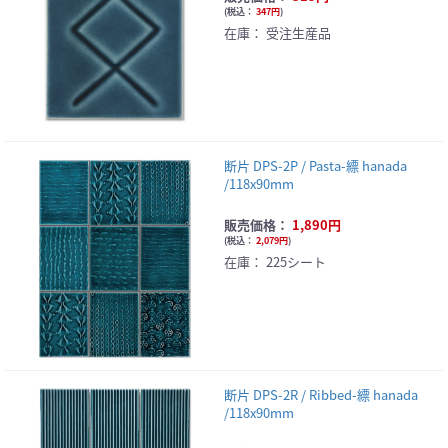
(
税込：
347円
)
在庫：
受注生産品
断片 DPS-2P / Pasta-縹 hanada
/118x90mm
販売価格：
1,890円
(
税込：
2,079円
)
在庫：
225シート
断片 DPS-2R / Ribbed-縹 hanada
/118x90mm