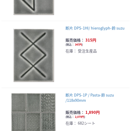
断片 DPS-1HI/ hieroglyph-鈴 suzu
販売価格：
315円
(
税込：
347円
)
在庫：
受注生産品
断片 DPS-1P / Pasta-鈴 suzu
/118x90mm
販売価格：
1,890円
(
税込：
2,079円
)
在庫：
682シート