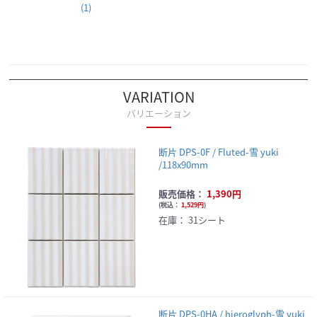
(1)
VARIATION
バリエーション
断片 DPS-0F / Fluted-雪 yuki
/118x90mm
販売価格：
1,390円
(
税込：
1,529円
)
在庫：
31シート
断片 DPS-0HA / hieroglyph-雪 yuki