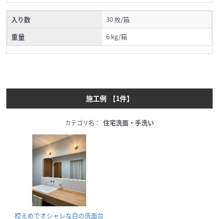
入り数
30 枚/箱
重量
6 kg/箱
施工例
【
1
件】
住宅洗面・手洗い
カテゴリ名：
控えめでオシャレな白の洗面台