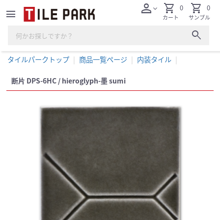
person
shopping_cart
shopping_cart
0
0
expand_more
menu
カート
サンプル
search
タイルパークトップ
商品一覧ページ
内装タイル
断片 DPS-6HC / hieroglyph-墨 sumi