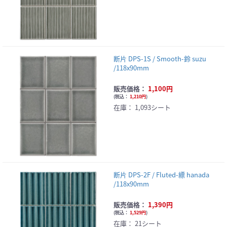
断片 DPS-1S / Smooth-鈴 suzu
/118x90mm
販売価格：
1,100円
(
税込：
1,210円
)
在庫：
1,093シート
断片 DPS-2F / Fluted-縹 hanada
/118x90mm
販売価格：
1,390円
(
税込：
1,529円
)
在庫：
21シート