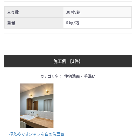
入り数
30 枚/箱
重量
6 kg/箱
施工例
【
1
件】
住宅洗面・手洗い
カテゴリ名：
控えめでオシャレな白の洗面台