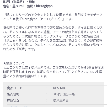
B1類（磁器質）・施釉
色名：墨 sumi 面状：hieroglyph
「断片」シリーズのアクセントとして使用できる、象形文字をモチーフ
とした面状「hieroglyph（ヒエログリフ）」です。
身の回りの様々な存在を石膏型で取り留めたものを、タイルに落とし込
む。そのタイルになるまでの過程、アートの部分をまず好きになっても
らうために、二次創作物としてテクスチャーひとつひとつに名前と詩
（ポエム）をつけるなど、タイルを完成品だけではなく、その製作過程
からより身近に感じ、たのしんでもらいたい。そのような思いで製作さ
れたのが「断片」です。
★納期について
ヒエログリフは完全受注生産です。ご注文をいただいてから3週間程度お
時間を頂戴しますので、納期に余裕をもってご注文ください。なお生産
量により納期は前後いたします。
商品コード
：
DPS-6HC
販売価格
：
315円
(税込 347円)
在庫状況
：
受注生産品