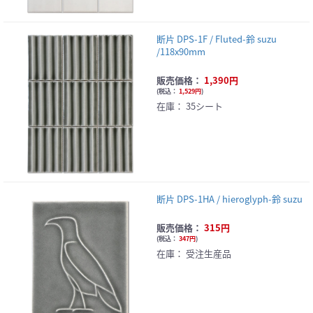
断片 DPS-1F / Fluted-鈴 suzu
/118x90mm
販売価格：
1,390円
(
税込：
1,529円
)
在庫：
35シート
断片 DPS-1HA / hieroglyph-鈴 suzu
販売価格：
315円
(
税込：
347円
)
在庫：
受注生産品