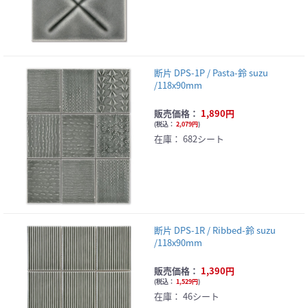
断片 DPS-1P / Pasta-鈴 suzu
/118x90mm
販売価格：
1,890円
(
税込：
2,079円
)
在庫：
682シート
断片 DPS-1R / Ribbed-鈴 suzu
/118x90mm
販売価格：
1,390円
(
税込：
1,529円
)
在庫：
46シート