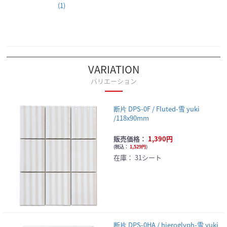
(1)
VARIATION
バリエーション
断片 DPS-0F / Fluted-雪 yuki
/118x90mm
販売価格：
1,390円
(
税込：
1,529円
)
在庫：
31シート
断片 DPS-0HA / hieroglyph-雪 yuki