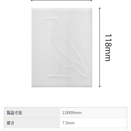
製品寸法
118X90mm
厚さ
7.5mm