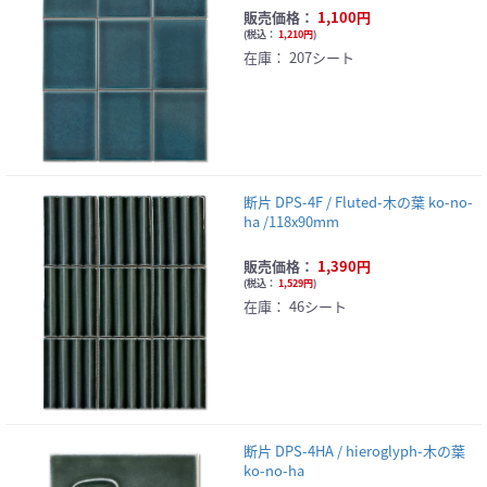
販売価格：
1,100円
(
税込：
1,210円
)
在庫：
207シート
断片 DPS-4F / Fluted-木の葉 ko-no-
ha /118x90mm
販売価格：
1,390円
(
税込：
1,529円
)
在庫：
46シート
断片 DPS-4HA / hieroglyph-木の葉
ko-no-ha