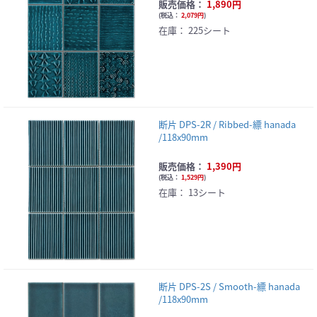
販売価格：
1,890円
(
税込：
2,079円
)
在庫：
225シート
断片 DPS-2R / Ribbed-縹 hanada
/118x90mm
販売価格：
1,390円
(
税込：
1,529円
)
在庫：
13シート
断片 DPS-2S / Smooth-縹 hanada
/118x90mm