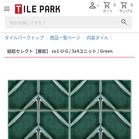
person
shopping_cart
shopping_cart
0
0
expand_more
menu
カート
サンプル
search
タイルパークトップ
商品一覧ページ
内装タイル
組絵セレクト【層紋】 so1-U-G / 3x4ユニット / Green