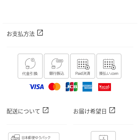
open_in_new
お支払方法
open_in_new
open_in_new
配送について
お届け希望日