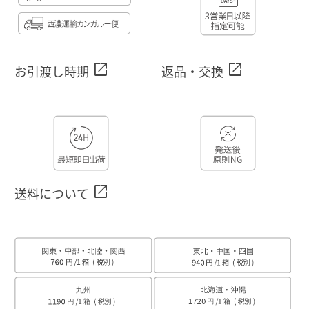
open_in_new
open_in_new
お引渡し時期
返品・交換
open_in_new
送料について