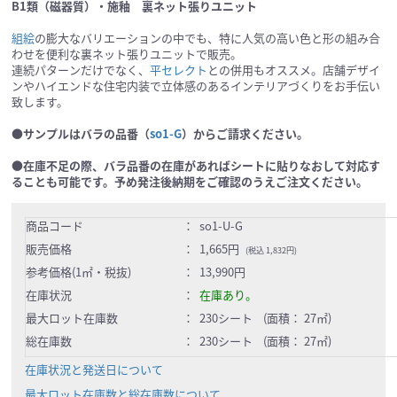
B1類（磁器質）・施釉 裏ネット張りユニット
組絵
の膨大なバリエーションの中でも、特に人気の高い色と形の組み合
わせを便利な裏ネット張りユニットで販売。
連続パターンだけでなく、
平セレクト
との併用もオススメ。店舗デザイ
ンやハイエンドな住宅内装で立体感のあるインテリアづくりをお手伝い
致します。
●サンプルはバラの品番（
so1-G
）からご請求ください。
●在庫不足の際、バラ品番の在庫があればシートに貼りなおして対応す
ることも可能です。予め発注後納期をご確認のうえご注文ください。
商品コード
：
so1-U-G
販売価格
：
1,665円
(税込 1,832円)
参考価格(1㎡・税抜)
：
13,990円
在庫状況
：
在庫あり。
最大ロット在庫数
：
230シート (面積： 27㎡)
総在庫数
：
230シート (面積： 27㎡)
在庫状況と発送日について
最大ロット在庫数と総在庫数について