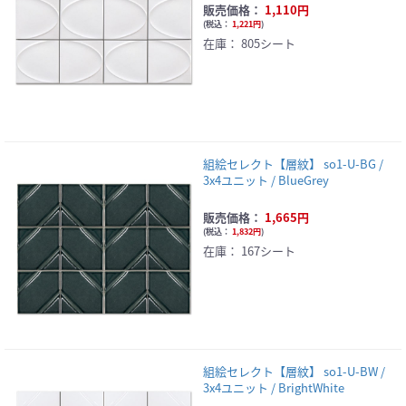
販売価格：
1,110円
(
税込：
1,221円
)
在庫：
805シート
組絵セレクト【層紋】 so1-U-BG /
3x4ユニット / BlueGrey
販売価格：
1,665円
(
税込：
1,832円
)
在庫：
167シート
組絵セレクト【層紋】 so1-U-BW /
3x4ユニット / BrightWhite