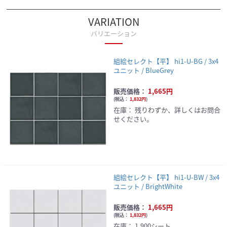
VARIATION
バリエーション
組絵セレクト【平】 hi1-U-BG / 3x4
ユニット / BlueGrey
販売価格：
1,665円
(
税込：
1,832円
)
在庫：
残りわずか、詳しくはお問合
せください。
組絵セレクト【平】 hi1-U-BW / 3x4
ユニット / BrightWhite
販売価格：
1,665円
(
税込：
1,832円
)
在庫：
1,900シート