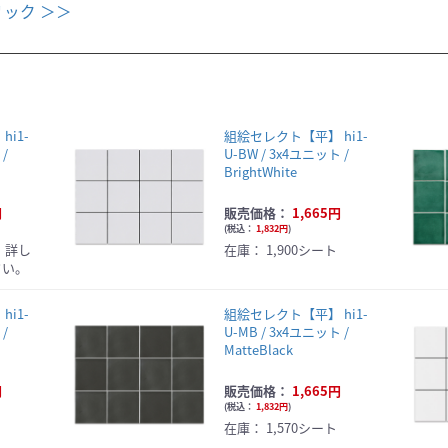
ック ＞＞
i1-
組絵セレクト【平】 hi1-
 /
U-BW / 3x4ユニット /
BrightWhite
円
販売価格：
1,665円
(
税込：
1,832円
)
、詳し
在庫：
1,900シート
さい。
i1-
組絵セレクト【平】 hi1-
 /
U-MB / 3x4ユニット /
MatteBlack
円
販売価格：
1,665円
(
税込：
1,832円
)
在庫：
1,570シート