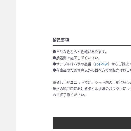
留意事項
●自然な色むらと色幅があります。
●接着剤で施工してください。
●サンプルはバラの品番（
so1-MW
）からご請求
●在庫品のため写真以外の並べ方での販売はおこ
※通し目地ユニットでは、シート内の目地に多少の
規格の範囲内におけるタイル寸法のバラツキによ
ので御了承ください。