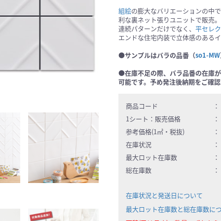
組絵
の膨大なバリエーションの中で
利な裏ネット張りユニットで販売。
連続パターンだけでなく、
平セレク
エンドな住宅内装で立体感のあるイ
●サンプルはバラの品番（
so1-MW
●在庫不足の際、バラ品番の在庫が
可能です。予め発注後納期をご確認
商品コード
：
1シート：
販売価格
：
参考価格(1㎡・税抜)
：
在庫状況
：
最大ロット在庫数
：
総在庫数
：
在庫状況と発送日について
最大ロット在庫数と総在庫数に