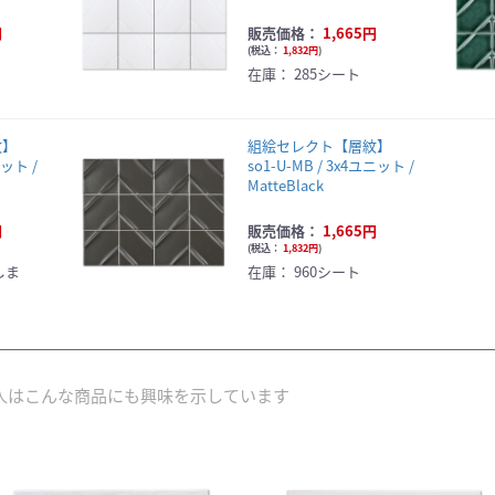
円
販売価格：
1,665円
(
税込：
1,832円
)
在庫：
285シート
紋】
組絵セレクト【層紋】
ニット /
so1-U-MB / 3x4ユニット /
MatteBlack
円
販売価格：
1,665円
(
税込：
1,832円
)
しま
在庫：
960シート
人はこんな商品にも興味を示しています