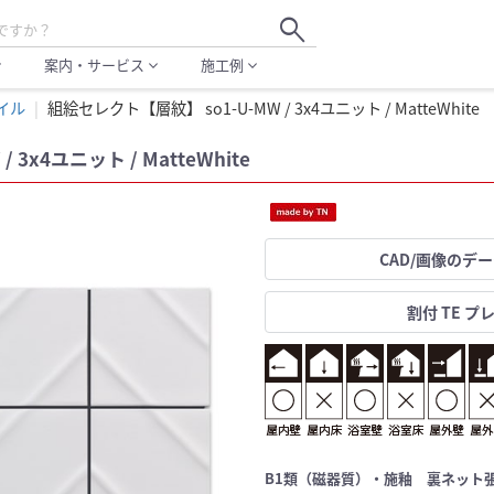
search
案内・サービス
施工例
more
expand_more
expand_more
イル
組絵セレクト【層紋】 so1-U-MW / 3x4ユニット / MatteWhite
3x4ユニット / MatteWhite
CAD/画像のデ
割付 TE プ
B1類（磁器質）・施釉 裏ネット