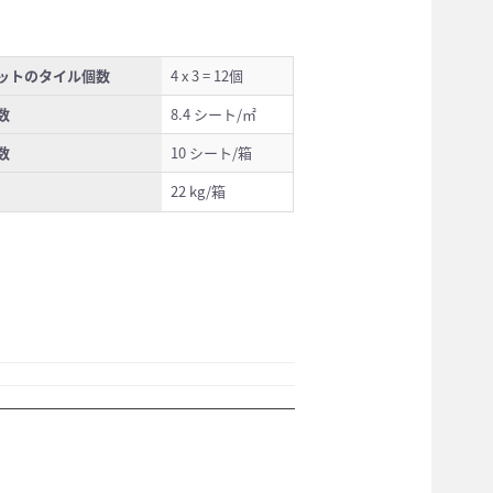
ットのタイル個数
4 x 3 = 12個
数
8.4 シート/㎡
数
10 シート/箱
22 kg/箱