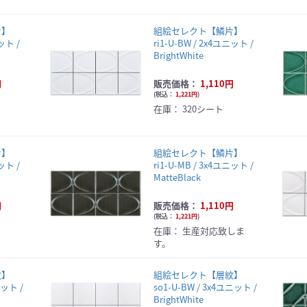
片】
組絵セレクト【鱗片】
ニット /
ri1-U-BW / 2x4ユニット /
BrightWhite
円
販売価格：
1,110円
(
税込：
1,221円
)
在庫：
320シート
片】
組絵セレクト【鱗片】
ニット /
ri1-U-MB / 3x4ユニット /
MatteBlack
円
販売価格：
1,110円
(
税込：
1,221円
)
在庫：
生産対応致しま
す。
紋】
組絵セレクト【層紋】
ニット /
so1-U-BW / 3x4ユニット /
BrightWhite