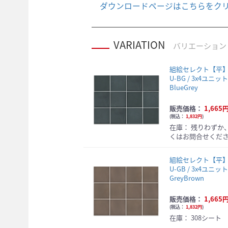
ダウンロードページはこちらをクリ
VARIATION
バリエーション
組絵セレクト【平】 h
U-BG / 3x4ユニット
BlueGrey
販売価格：
1,665
(
税込：
1,832円
)
在庫：
残りわずか
くはお問合せくだ
組絵セレクト【平】 h
U-GB / 3x4ユニット
GreyBrown
販売価格：
1,665
(
税込：
1,832円
)
在庫：
308シート