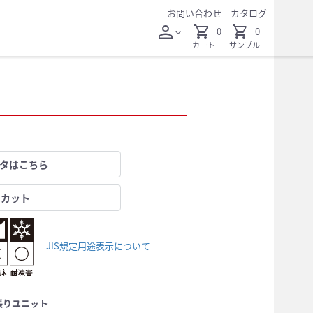
お問い合わせ
｜
カタログ
person
shopping_cart
shopping_cart
0
0
expand_more
カート
サンプル
ータはこちら
レカット
JIS規定用途表示について
張りユニット