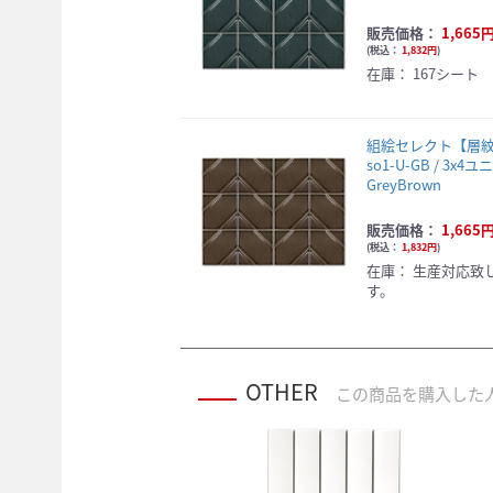
販売価格：
1,665
(
税込：
1,832円
)
在庫：
167シート
組絵セレクト【層
so1-U-GB / 3x4ユ
GreyBrown
販売価格：
1,665
(
税込：
1,832円
)
在庫：
生産対応致
す。
OTHER
この商品を購入した