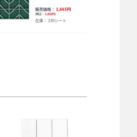
販売価格：
1,665円
(
税込：
1,832円
)
在庫：
230シート