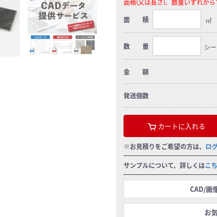
面積(又は長さ)、数量いずれか
面 積
㎡
数 量
シー
金 額
発送個数
カートに入れる
※お見積りをご希望の方は、
ロ
サンプルについて、詳しくは
こ
CAD/
お