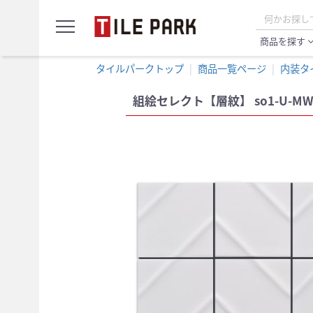
サ
menu
ン
プ
商品を探す
expand_
ル
カ
タイルパークトップ
商品一覧ページ
内装タ
ー
ト
組絵セレクト【層紋】 so1-U-MW / 