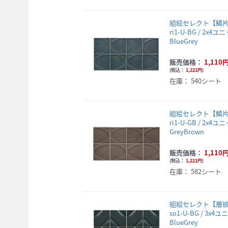
組絵セレクト【鱗
ri1-U-BG / 2x4ユ
BlueGrey
販売価格：
1,110
(
税込：
1,221円
)
在庫：
540シート
組絵セレクト【鱗
ri1-U-GB / 2x4ユ
GreyBrown
販売価格：
1,110
(
税込：
1,221円
)
在庫：
582シート
組絵セレクト【層
so1-U-BG / 3x4ユ
BlueGrey