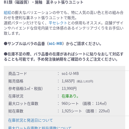
B1類（磁器質）・施釉 裏ネット張りユニット
組絵
の膨大なバリエーションの中でも、特に人気の高い色と形の組み合
わせを便利な裏ネット張りユニットで販売。
連続パターンだけでなく、
平セレクト
との併用もオススメ。店舗デザイ
ンやハイエンドな住宅内装で立体感のあるインテリアづくりをお手伝い
致します。
●サンプルはバラの品番（
so1-MB
）からご請求ください。
●在庫不足の際、バラ品番の在庫があればシートに貼りなおして対応す
ることも可能です。予め発注後納期をご確認のうえご注文ください。
商品コード
：
so1-U-MB
販売価格
：
1,665円
(税込 1,832円)
参考価格(1㎡・税抜)
：
13,990円
在庫状況
：
在庫あり。
最大ロット在庫数
：
960シート (面積： 114㎡)
総在庫数
：
1,925シート (面積： 229㎡)
在庫状況と発送日について
最大ロット在庫数と総在庫数について