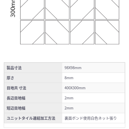
製品寸法
98X98mm
厚さ
8mm
目地共 寸法
400X300mm
長辺目地幅
2mm
短辺目地幅
2mm
ユニットタイル連結加工方法
裏面ボンド使用白色ネット張り