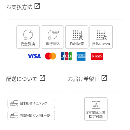
open_in_new
お支払方法
open_in_new
open_in_new
配送について
お届け希望日