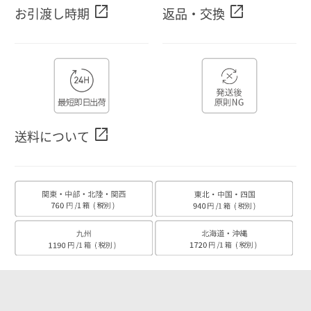
open_in_new
open_in_new
お引渡し時期
返品・交換
open_in_new
送料について