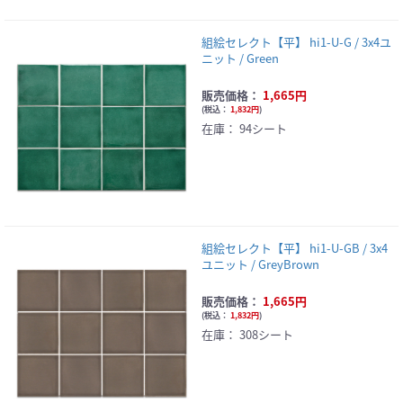
組絵セレクト【平】 hi1-U-G / 3x4ユ
ニット / Green
販売価格：
1,665円
(
税込：
1,832円
)
在庫：
94シート
組絵セレクト【平】 hi1-U-GB / 3x4
ユニット / GreyBrown
販売価格：
1,665円
(
税込：
1,832円
)
在庫：
308シート