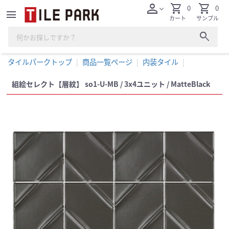
person
shopping_cart
shopping_cart
0
0
expand_more
menu
カート
サンプル
search
タイルパークトップ
商品一覧ページ
内装タイル
組絵セレクト【層紋】 so1-U-MB / 3x4ユニット / MatteBlack