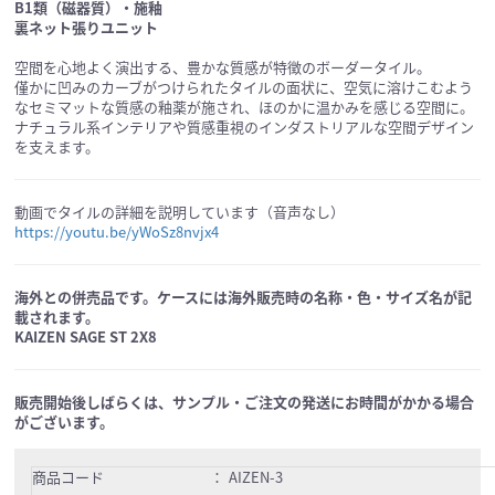
B1類（磁器質）・施釉
裏ネット張りユニット
空間を心地よく演出する、豊かな質感が特徴のボーダータイル。
僅かに凹みのカーブがつけられたタイルの面状に、空気に溶けこむよう
なセミマットな質感の釉薬が施され、ほのかに温かみを感じる空間に。
ナチュラル系インテリアや質感重視のインダストリアルな空間デザイン
を支えます。
動画でタイルの詳細を説明しています（音声なし）
https://youtu.be/yWoSz8nvjx4
海外との併売品です。ケースには海外販売時の名称・色・サイズ名が記
載されます。
KAIZEN SAGE ST 2X8
販売開始後しばらくは、サンプル・ご注文の発送にお時間がかかる場合
がございます。
商品コード
：
AIZEN-3