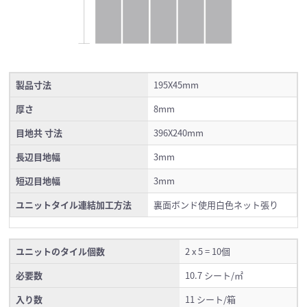
製品寸法
195X45mm
厚さ
8mm
目地共 寸法
396X240mm
長辺目地幅
3mm
短辺目地幅
3mm
ユニットタイル連結加工方法
裏面ボンド使用白色ネット張り
ユニットのタイル個数
2 x 5 = 10個
必要数
10.7 シート/㎡
入り数
11 シート/箱