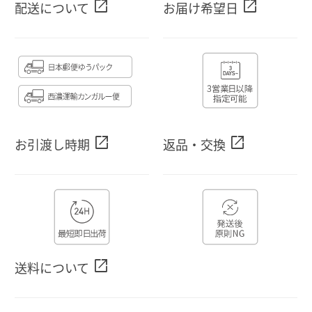
open_in_new
open_in_new
配送について
お届け希望日
open_in_new
open_in_new
お引渡し時期
返品・交換
open_in_new
送料について