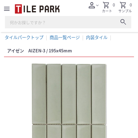
person
shopping_cart
shopping_cart
0
0
expand_more
menu
カート
サンプル
search
タイルパークトップ
商品一覧ページ
内装タイル
アイゼン AIZEN-3 / 195x45mm