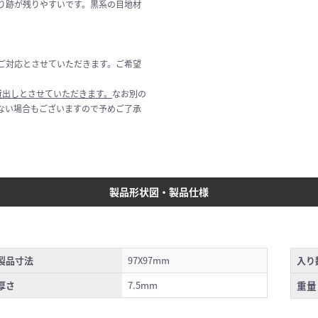
り跡が残りやすいです。黒系の目地材
ご対応とさせていただきます。ご希望
貸出しとさせていただきます。
なお別の
ない場合もございますので予めご了承
製品形状図・製品仕様
製品寸法
97X97mm
入り
厚さ
7.5mm
重量