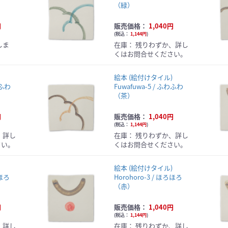
（緑）
円
販売価格：
1,040円
(
税込：
1,144円
)
しま
在庫：
残りわずか、詳し
くはお問合せください。
ル)
絵本 (絵付けタイル)
わふわ
Fuwafuwa-5 / ふわふわ
（茶）
円
販売価格：
1,040円
(
税込：
1,144円
)
、詳し
在庫：
残りわずか、詳し
さい。
くはお問合せください。
ル)
絵本 (絵付けタイル)
ろほろ
Horohoro-3 / ほろほろ
（赤）
円
販売価格：
1,040円
(
税込：
1,144円
)
、詳し
在庫：
残りわずか、詳し