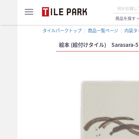
サ
menu
ン
プ
商品を探す
expand_
ル
カ
タイルパークトップ
商品一覧ページ
内装タ
ー
ト
絵本 (絵付けタイル) Sarasara-