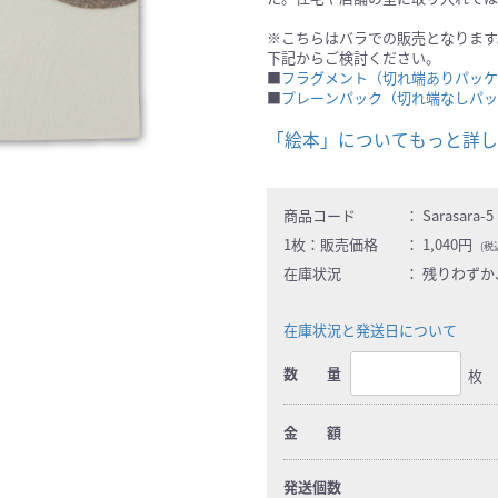
※こちらはバラでの販売となります
下記からご検討ください。
■
フラグメント（切れ端ありパッケ
■
プレーンパック（切れ端なしパッ
商品コード
：
Sarasara-5
1枚：
販売価格
：
1,040円
(税込
在庫状況
：
残りわずか
在庫状況と発送日について
数 量
枚
金 額
発送個数