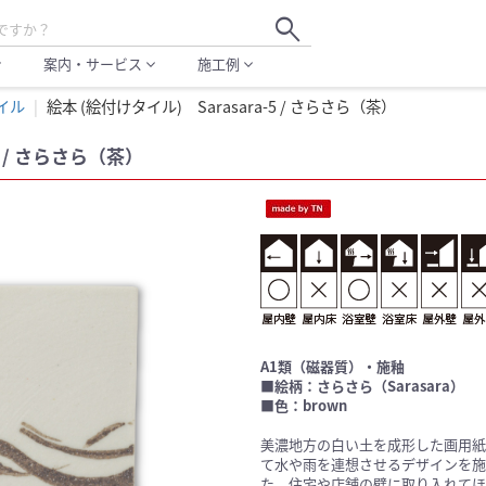
search
案内・サービス
施工例
more
expand_more
expand_more
イル
絵本 (絵付けタイル) Sarasara-5 / さらさら（茶）
5 / さらさら（茶）
A1類（磁器質）・施釉
■絵柄：さらさら（Sarasara）
■色：brown
美濃地方の白い土を成形した画用紙
て水や雨を連想させるデザインを施
た。住宅や店舗の壁に取り入れてほ