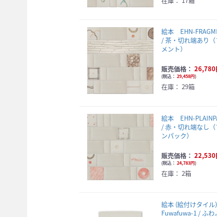
在庫：
17箱
絵本 EHN-FRAGME
/ 茶・切れ端あり
メント）
販売価格：
26,78
(
税込：
29,458円
)
在庫：
29箱
絵本 EHN-PLAINP
/ 赤・切れ端なし
ンパック）
販売価格：
22,53
(
税込：
24,783円
)
在庫：
2箱
絵本 (絵付けタイ
Fuwafuwa-1 / ふ