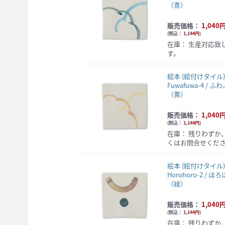
（青）
販売価格：
1,040
(
税込：
1,144円
)
在庫：
生産対応致
す。
絵本 (絵付けタイ
Fuwafuwa-4 / ふ
（黄）
販売価格：
1,040
(
税込：
1,144円
)
在庫：
残りわずか
くはお問合せくだ
絵本 (絵付けタイ
Horohoro-2 / ほ
（緑）
販売価格：
1,040
(
税込：
1,144円
)
在庫：
残りわずか