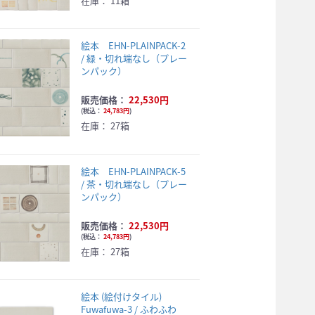
在庫：
11箱
絵本 EHN-PLAINPACK-2
/ 緑・切れ端なし（プレー
ンパック）
販売価格：
22,530円
(
税込：
24,783円
)
在庫：
27箱
絵本 EHN-PLAINPACK-5
/ 茶・切れ端なし（プレー
ンパック）
販売価格：
22,530円
(
税込：
24,783円
)
在庫：
27箱
絵本 (絵付けタイル)
Fuwafuwa-3 / ふわふわ