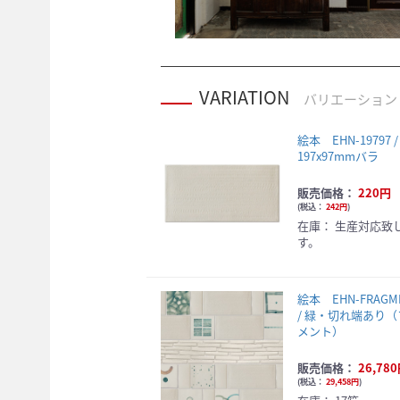
VARIATION
バリエーション
絵本 EHN-19797 /
197x97mmバラ
販売価格：
220円
(
税込：
242円
)
在庫：
生産対応致
す。
絵本 EHN-FRAGME
/ 緑・切れ端あり
メント）
販売価格：
26,78
(
税込：
29,458円
)