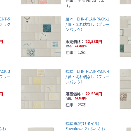
在庫：
生産対応致しま
す。
NT-5
絵本 EHN-PLAINPACK-1
（フラグ
/ 青・切れ端なし（プレー
ンパック）
0円
販売価格：
22,530円
(
税込：
24,783円
)
在庫：
12箱
ACK-3
絵本 EHN-PLAINPACK-4
（プレー
/ 黄・切れ端なし（プレー
ンパック）
0円
販売価格：
22,530円
(
税込：
24,783円
)
在庫：
23箱
ル)
絵本 (絵付けタイル)
わふわ
Fuwafuwa-2 / ふわふわ