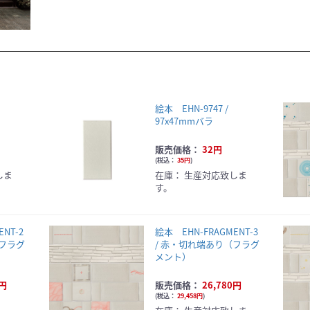
絵本 EHN-9747 /
97x47mmバラ
販売価格：
32円
(
税込：
35円
)
しま
在庫：
生産対応致しま
す。
NT-2
絵本 EHN-FRAGMENT-3
（フラグ
/ 赤・切れ端あり（フラグ
メント）
0円
販売価格：
26,780円
(
税込：
29,458円
)