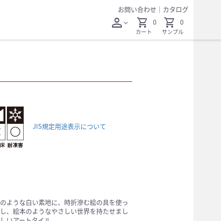
お問い合わせ
｜
カタログ
person
shopping_cart
shopping_cart
0
0
expand_more
カート
サンプル
JIS規定用途表示について
のような白い素地に、時折滲む絵の具を使っ
し、絵本のようなやさしい世界を持たせまし
しいアートタイル。