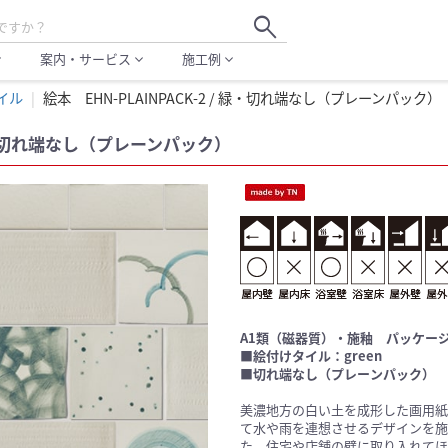
search
案内・サービス
施工例
more
expand_more
expand_more
イル
絵本 EHN-PLAINPACK-2 / 緑・切れ端なし（プレーンパック）
/ 緑・切れ端なし（プレーンパック）
A1類（磁器質）・施釉 パッケージ
■絵付けタイル：green
■切れ端なし（プレーンパック）
美濃地方の白い土を成形した画用紙
て水や雨を連想させるデザインを施
た。住宅や店舗の壁に取り入れてほ