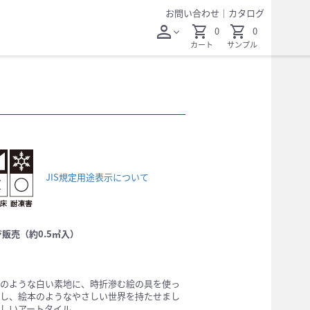
お問い合わせ
｜
カタログ
person
shopping_cart
shopping_cart
0
0
expand_more
カート
サンプル
JIS規定用途表示について
販売（約0.5㎡入）
のような白い素地に、時折滲む絵の具を使っ
し、絵本のようなやさしい世界を持たせまし
しいアートタイル。