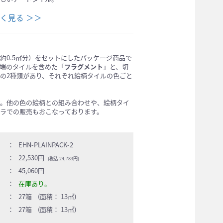
「絵本」についてもっと詳しく見る ＞＞
約0.5㎡分）をセットにしたパッケージ商品で
端のタイルを含めた「
フラグメント
」と、切
の2種類があり、それぞれ絵柄タイルの色ごと
す。他の色の絵柄との組み合わせや、絵柄タイ
ラでの販売もおこなっております。
：
EHN-PLAINPACK-2
：
22,530円
(税込 24,783円)
：
45,060円
：
在庫あり。
：
27箱 (面積： 13㎡)
：
27箱 (面積： 13㎡)