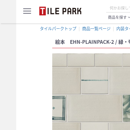
サ
menu
ン
プ
商品を探す
expand_
ル
カ
タイルパークトップ
商品一覧ページ
内装タ
ー
ト
絵本 EHN-PLAINPACK-2 