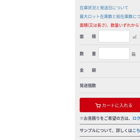
在庫状況と発送日について
最大ロット在庫数と総在庫数に
面積(又は長さ)、数量いずれか
面 積
㎡
数 量
箱
金 額
発送個数
カートに入れる
※お見積りをご希望の方は、
ロ
サンプルについて、詳しくは
こ