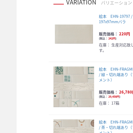
VARIATION
バリエーション
絵本 EHN-19797 /
197x97mmバラ
販売価格：
220円
(
税込：
242円
)
在庫：
生産対応致
す。
絵本 EHN-FRAGME
/ 緑・切れ端あり
メント）
販売価格：
26,78
(
税込：
29,458円
)
在庫：
17箱
絵本 EHN-FRAGME
/ 茶・切れ端あり
メント）