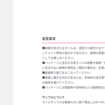
留意事項
■絵柄の含まれるタイルは、成形から絵付けまで
ンドメイド特有の歪みや寸法ちがい、絵柄の誤差
としてお楽しみください。
■パッケージに含まれる各タイルの枚数や絵柄・
に含まれない絵柄の使用をご検討の場合は、別途
■接着剤で施工をおこなってください。
■表面に細かな凹凸があるため、目地材の拭き取
は使用を避けてください。
■パッケージには接着剤や目地材などの副資材は
サンプルについて
タイルサンプルは業者の方に限り貸出しのみでの