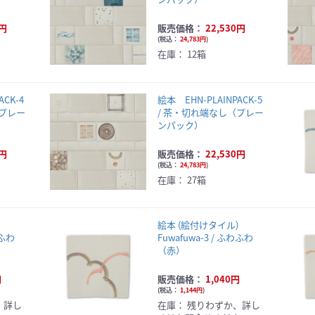
0円
販売価格：
22,530円
(
税込：
24,783円
)
在庫：
12箱
ACK-4
絵本 EHN-PLAINPACK-5
（プレー
/ 茶・切れ端なし（プレー
ンパック）
0円
販売価格：
22,530円
(
税込：
24,783円
)
在庫：
27箱
ル)
絵本 (絵付けタイル)
わふわ
Fuwafuwa-3 / ふわふわ
（赤）
円
販売価格：
1,040円
(
税込：
1,144円
)
、詳し
在庫：
残りわずか、詳し