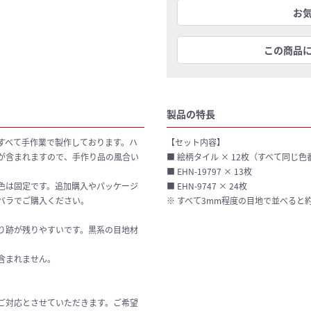
お
この商品
製品の特長
すべて手作業で製作しております。ハ
【セット内容】
が含まれますので、手作り品の風合い
■ 絵柄タイル × 12枚（すべて同じ
■ EHN-19797 × 13枚
色は固定です。追加購入やパッケージ
■ EHN-9747 × 24枚
バラでご購入ください。
※ すべて3mm程度の目地で並べると約
り跡が残りやすいです。黒系の目地材
含まれません。
ご対応とさせていただきます。ご希望