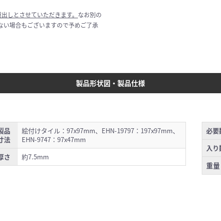
貸出しとさせていただきます。
なお別の
ない場合もございますので予めご了承
製品形状図・製品仕様
製品
絵付けタイル：97x97mm、EHN-19797：197x97mm、
必要
寸法
EHN-9747：97x47mm
入り
厚さ
約7.5mm
重量