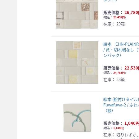
販売価格：
26,78
(
税込：
29,458円
)
在庫：
29箱
絵本 EHN-PLAINP
/ 黄・切れ端なし
ンパック）
販売価格：
22,53
(
税込：
24,783円
)
在庫：
23箱
絵本 (絵付けタイ
Fuwafuwa-2 / ふ
（緑）
販売価格：
1,040
(
税込：
1,144円
)
在庫：
残りわずか