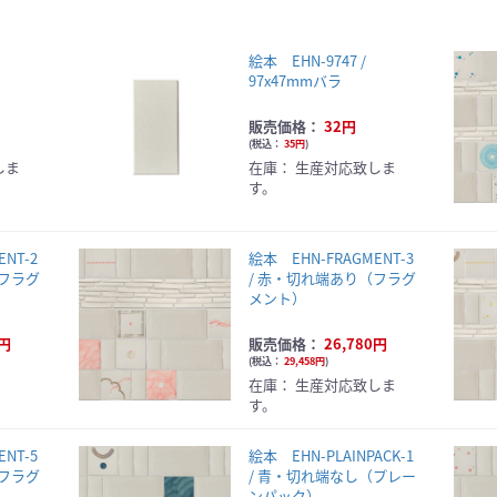
絵本 EHN-9747 /
97x47mmバラ
販売価格：
32円
(
税込：
35円
)
しま
在庫：
生産対応致しま
す。
NT-2
絵本 EHN-FRAGMENT-3
（フラグ
/ 赤・切れ端あり（フラグ
メント）
0円
販売価格：
26,780円
(
税込：
29,458円
)
在庫：
生産対応致しま
す。
NT-5
絵本 EHN-PLAINPACK-1
（フラグ
/ 青・切れ端なし（プレー
ンパック）