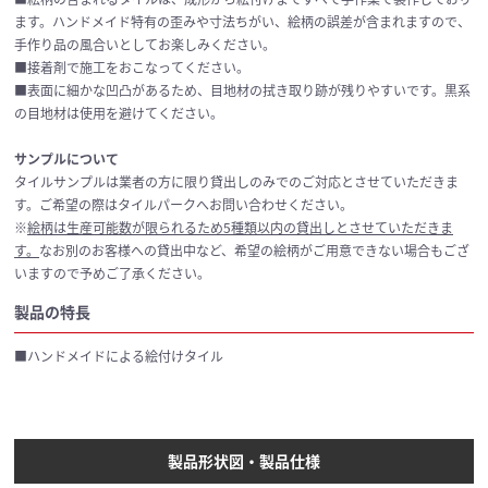
ます。ハンドメイド特有の歪みや寸法ちがい、絵柄の誤差が含まれますので、
手作り品の風合いとしてお楽しみください。
■接着剤で施工をおこなってください。
■表面に細かな凹凸があるため、目地材の拭き取り跡が残りやすいです。黒系
の目地材は使用を避けてください。
サンプルについて
タイルサンプルは業者の方に限り貸出しのみでのご対応とさせていただきま
す。ご希望の際はタイルパークへお問い合わせください。
※
絵柄は生産可能数が限られるため5種類以内の貸出しとさせていただきま
す。
なお別のお客様への貸出中など、希望の絵柄がご用意できない場合もござ
いますので予めご了承ください。
製品の特長
■ハンドメイドによる絵付けタイル
製品形状図・製品仕様