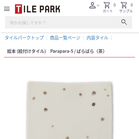
person
shopping_cart
shopping_cart
0
0
expand_more
menu
カート
サンプル
search
タイルパークトップ
商品一覧ページ
内装タイル
絵本 (絵付けタイル) Parapara-5 / ぱらぱら（茶）