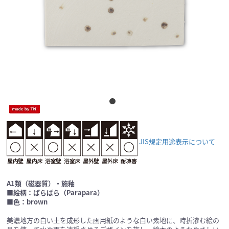
JIS規定用途表示について
A1類（磁器質）・施釉
■絵柄：ぱらぱら（Parapara）
■色：brown
美濃地方の白い土を成形した画用紙のような白い素地に、時折滲む絵の