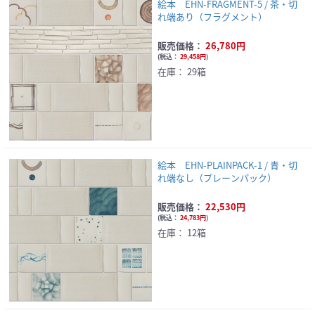
絵本 EHN-FRAGMENT-5 / 茶・切
れ端あり（フラグメント）
販売価格：
26,780円
(
税込：
29,458円
)
在庫：
29箱
絵本 EHN-PLAINPACK-1 / 青・切
れ端なし（プレーンパック）
販売価格：
22,530円
(
税込：
24,783円
)
在庫：
12箱