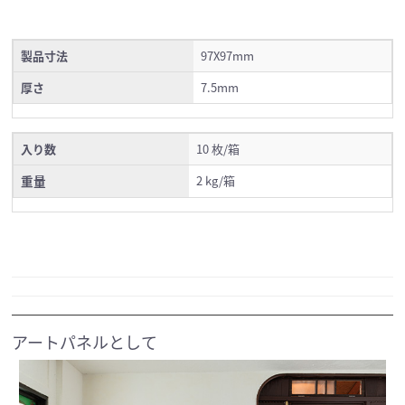
製品寸法
97X97mm
厚さ
7.5mm
入り数
10 枚/箱
重量
2 kg/箱
アートパネルとして