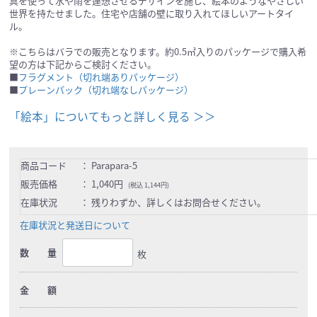
具を使って水や雨を連想させるデザインを施し、絵本のようなやさしい
世界を持たせました。住宅や店舗の壁に取り入れてほしいアートタイ
ル。
※こちらはバラでの販売となります。約0.5㎡入りのパッケージで購入希
望の方は下記からご検討ください。
■
フラグメント（切れ端ありパッケージ）
■
プレーンパック（切れ端なしパッケージ）
「絵本」についてもっと詳しく見る ＞＞
商品コード
：
Parapara-5
販売価格
：
1,040円
(税込 1,144円)
在庫状況
：
残りわずか、詳しくはお問合せください。
在庫状況と発送日について
数 量
枚
金 額