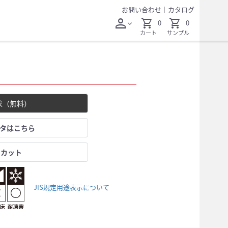
お問い合わせ
｜
カタログ
person
shopping_cart
shopping_cart
0
0
expand_more
カート
サンプル
求（無料）
ータはこちら
レカット
JIS規定用途表示について