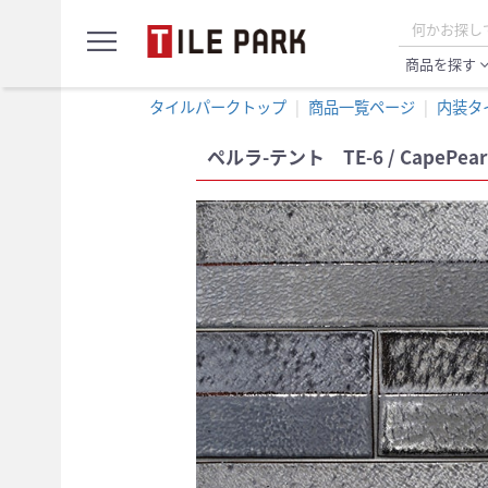
サ
menu
ン
プ
商品を探す
expand_
ル
カ
タイルパークトップ
商品一覧ページ
内装タ
ー
ト
ペルラ-テント TE-6 / CapePearl