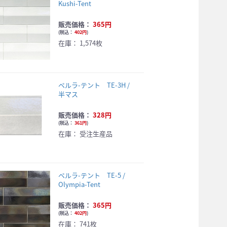
Kushi-Tent
販売価格：
365円
(
税込：
402円
)
在庫：
1,574枚
ペルラ-テント TE-3H /
半マス
販売価格：
328円
(
税込：
361円
)
在庫：
受注生産品
ペルラ-テント TE-5 /
Olympia-Tent
販売価格：
365円
(
税込：
402円
)
在庫：
741枚