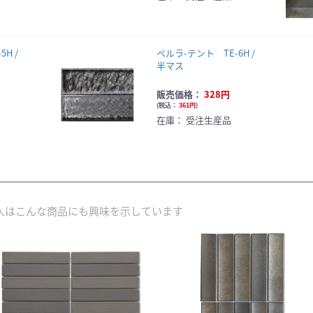
H /
ペルラ-テント TE-6H /
半マス
販売価格：
328円
(
税込：
361円
)
在庫：
受注生産品
人はこんな商品にも興味を示しています