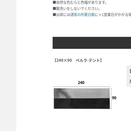
■自然な色むらと色幅があります。
■酸洗いをしないでください。
■出荷には
通常の所要日数
に＋1営業日がかかる
【240×90 ペルラ-テント】