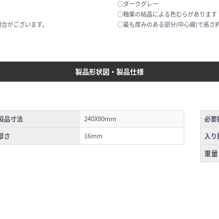
○ダークグレー
○釉薬の結晶による色むらがあります
場合がございます。
○最も厚みのある部分(中心線)で高さ約
製品形状図・製品仕様
製品寸法
240X90mm
必要
厚さ
16mm
入り
重量