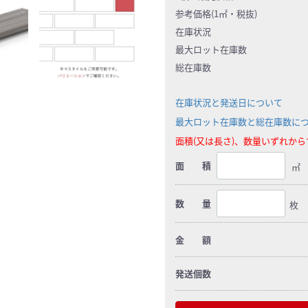
参考価格(1㎡・税抜)
在庫状況
最大ロット在庫数
総在庫数
在庫状況と発送日について
最大ロット在庫数と総在庫数に
面積(又は長さ)、数量いずれか
面 積
㎡
数 量
枚
金 額
発送個数