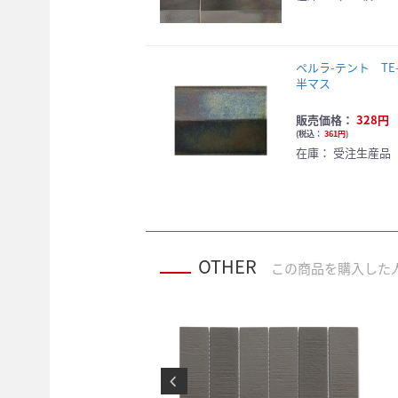
ペルラ-テント TE-5
半マス
販売価格：
328円
(
税込：
361円
)
在庫：
受注生産品
OTHER
この商品を購入した