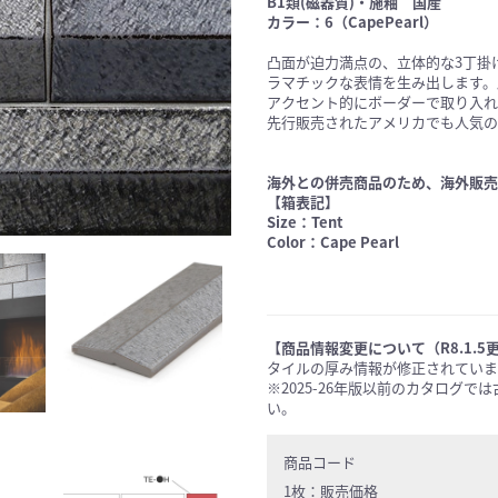
B1類(磁器質)・施釉 国産
カラー：6（CapePearl）
凸面が迫力満点の、立体的な3丁掛
ラマチックな表情を生み出します。
アクセント的にボーダーで取り入れ
先行販売されたアメリカでも人気の
海外との併売商品のため、海外販売
【箱表記】
Size：Tent
Color：Cape Pearl
【商品情報変更について（R8.1.5
タイルの厚み情報が修正されていま
※2025-26年版以前のカタログ
い。
商品コード
1枚：
販売価格