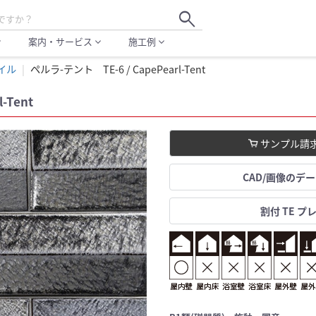
search
案内・サービス
施工例
more
expand_more
expand_more
イル
ペルラ-テント TE-6 / CapePearl-Tent
-Tent
サンプル請
CAD/画像のデ
割付 TE プ