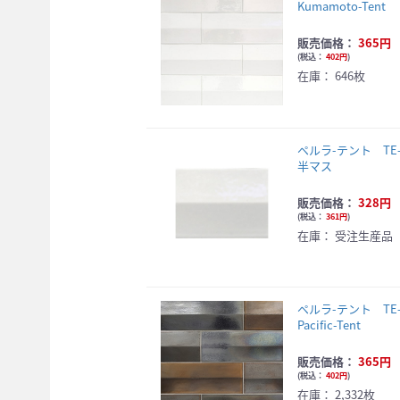
Kumamoto-Tent
販売価格：
365円
(
税込：
402円
)
在庫：
646枚
ペルラ-テント TE-2
半マス
販売価格：
328円
(
税込：
361円
)
在庫：
受注生産品
ペルラ-テント TE-4
Pacific-Tent
販売価格：
365円
(
税込：
402円
)
在庫：
2,332枚