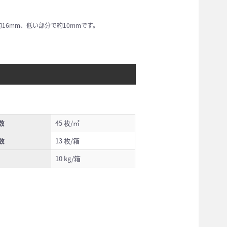
16mm、低い部分で約10mmです。
数
45 枚/㎡
数
13 枚/箱
10 kg/箱