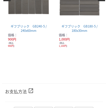
ギフブリック GB240-5 /
ギフブリック GB180-5 /
240x60mm
180x30mm
価格：
価格：
900円
1,000円
(税込
(税込
990円
)
1,100円
)
open_in_new
お支払方法