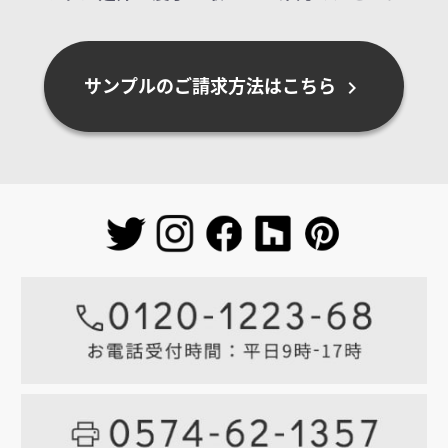
サンプルのご請求方法はこちら
chevron_right