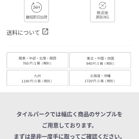
open_in_new
送料について
タイルパークでは幅広く商品のサンプルを
ご用意しております。
まずは是非一度手に取ってご確認ください。