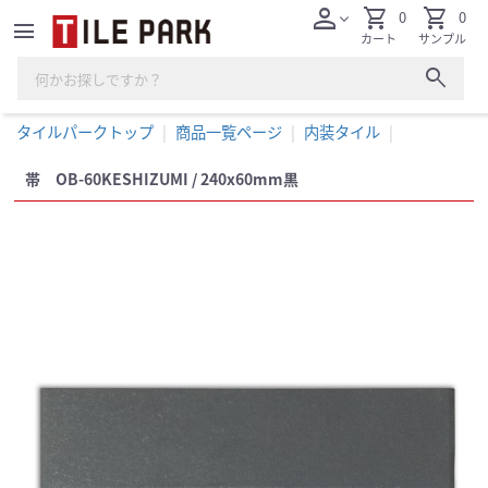
person
shopping_cart
shopping_cart
0
0
expand_more
menu
カート
サンプル
search
タイルパークトップ
商品一覧ページ
内装タイル
帯 OB-60KESHIZUMI / 240x60mm黒