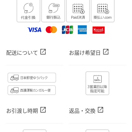
open_in_new
open_in_new
配送について
お届け希望日
open_in_new
open_in_new
お引渡し時期
返品・交換