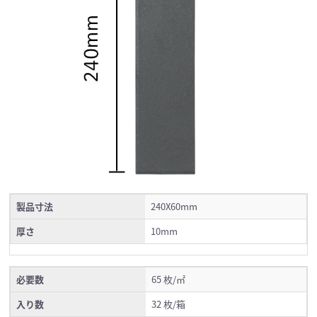
製品寸法
240X60mm
厚さ
10mm
必要数
65 枚/㎡
入り数
32 枚/箱