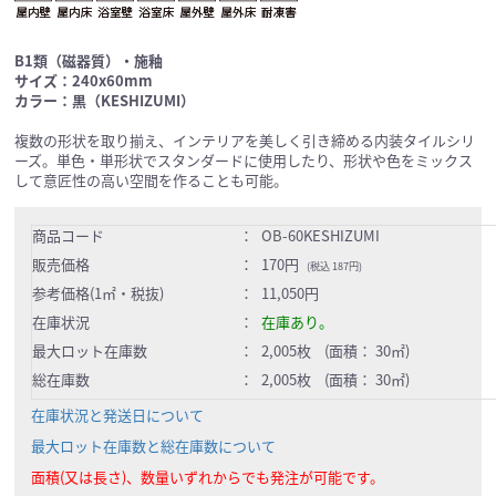
B1類（磁器質）・施釉
サイズ：240x60mm
カラー：黒（KESHIZUMI）
複数の形状を取り揃え、インテリアを美しく引き締める内装タイルシリ
ーズ。単色・単形状でスタンダードに使用したり、形状や色をミックス
して意匠性の高い空間を作ることも可能。
商品コード
：
OB-60KESHIZUMI
販売価格
：
170円
(税込 187円)
参考価格(1㎡・税抜)
：
11,050円
在庫状況
：
在庫あり。
最大ロット在庫数
：
2,005枚 (面積： 30㎡)
総在庫数
：
2,005枚 (面積： 30㎡)
在庫状況と発送日について
最大ロット在庫数と総在庫数について
面積(又は長さ)、数量いずれからでも発注が可能です。