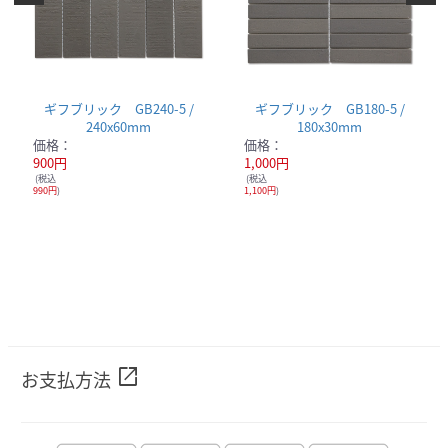
ギフブリック GB240-5 /
ギフブリック GB180-5 /
240x60mm
180x30mm
価格：
価格：
900円
1,000円
(税込
(税込
990円
)
1,100円
)
open_in_new
お支払方法