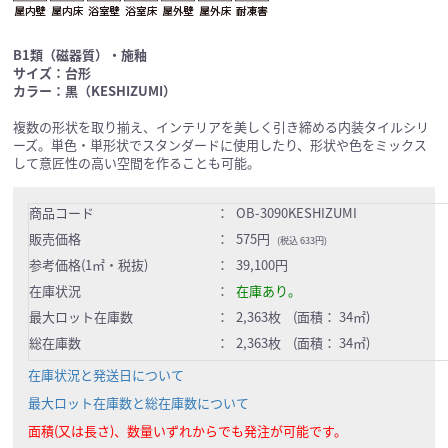
B1類（磁器質）・施釉
サイズ：台形
カラー：黒（KESHIZUMI）
複数の形状を取り揃え、インテリアを美しく引き締める内装タイルシリ
ーズ。単色・単形状でスタンダードに使用したり、形状や色をミックス
して意匠性の高い空間を作ることも可能。
商品コード
：
OB-3090KESHIZUMI
販売価格
：
575円
(税込 633円)
参考価格(1㎡・税抜)
：
39,100円
在庫状況
：
在庫あり。
最大ロット在庫数
：
2,363枚 (面積： 34㎡)
総在庫数
：
2,363枚 (面積： 34㎡)
在庫状況と発送日について
最大ロット在庫数と総在庫数について
面積(又は長さ)、数量いずれからでも発注が可能です。