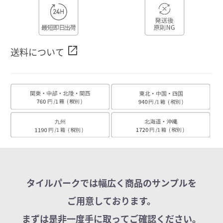
open_in_new
送料について
タイルパークでは幅広く商品のサンプルを
ご用意しております。
まずは是非一度手に取ってご確認ください。