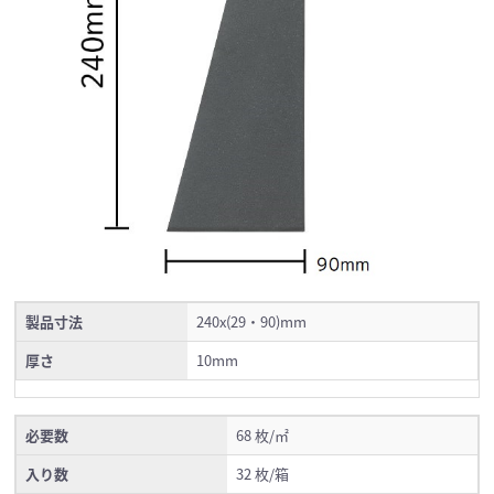
製品寸法
240x(29・90)mm
厚さ
10mm
必要数
68 枚/㎡
入り数
32 枚/箱