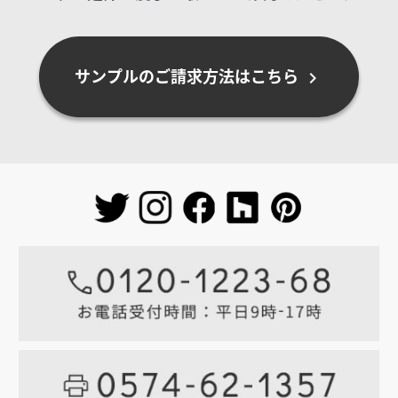
サンプルのご請求方法はこちら
chevron_right