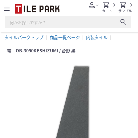
person
shopping_cart
shopping_cart
0
0
expand_more
menu
カート
サンプル
search
タイルパークトップ
商品一覧ページ
内装タイル
帯 OB-3090KESHIZUMI / 台形 黒