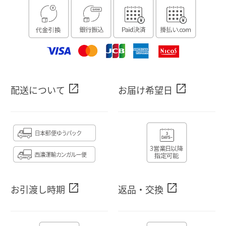
open_in_new
open_in_new
配送について
お届け希望日
open_in_new
open_in_new
お引渡し時期
返品・交換