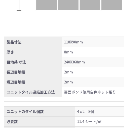
製品寸法
118X90mm
厚さ
8mm
目地共 寸法
240X368mm
長辺目地幅
2mm
短辺目地幅
2mm
ユニットタイル連結加工方法
裏面ボンド使用白色ネット張り
ユニットのタイル個数
4 x 2 = 8個
必要数
11.4 シート/㎡