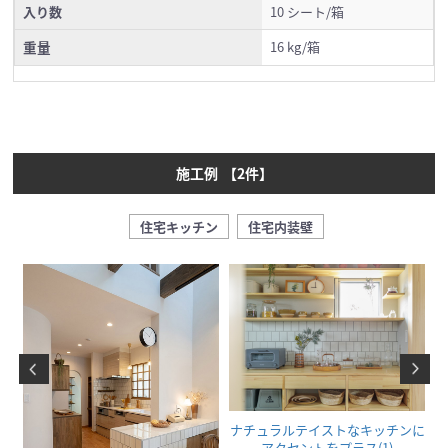
入り数
10 シート/箱
重量
16 kg/箱
施工例
【
2
件】
住宅キッチン
住宅内装壁
に
ナチュラルテイストなキッチンに
アクセントをプラス(1)