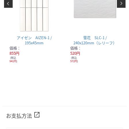
アイゼン AIZEN-1 /
雪花 SLC-1 /
195x45mm
240x120mm（レリーフ）
価格：
価格：
855円
520円
(税込
(税込
941円
)
572円
)
open_in_new
お支払方法