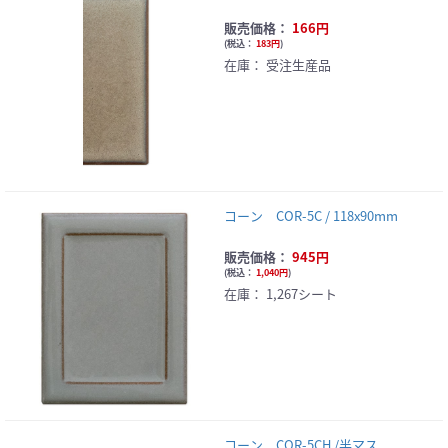
販売価格：
166円
(
税込：
183円
)
在庫：
受注生産品
コーン COR-5C / 118x90mm
販売価格：
945円
(
税込：
1,040円
)
在庫：
1,267シート
コーン COR-5CH /半マス