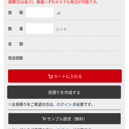
面積(又は長さ)、数量いずれからでも発注が可能です。
面 積
㎡
数 量
シート
金 額
発送個数
カートに入れる
見積りを作成する
※お見積りをご希望の方は、
ログイン
が必要です。
サンプル請求（無料）