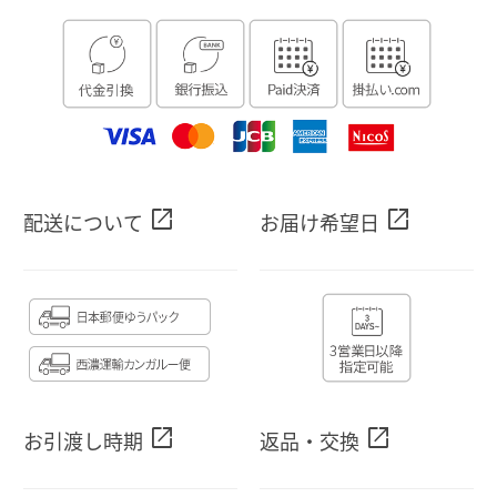
open_in_new
open_in_new
配送について
お届け希望日
open_in_new
open_in_new
お引渡し時期
返品・交換