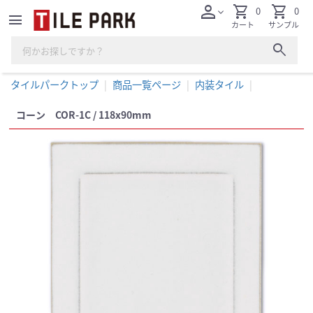
person
shopping_cart
shopping_cart
0
0
expand_more
menu
カート
サンプル
search
タイルパークトップ
商品一覧ページ
内装タイル
コーン COR-1C / 118x90mm