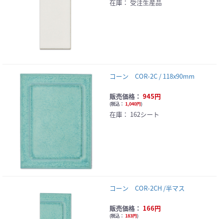
在庫：
受注生産品
コーン COR-2C / 118x90mm
販売価格：
945円
(
税込：
1,040円
)
在庫：
162シート
コーン COR-2CH /半マス
販売価格：
166円
(
税込：
183円
)