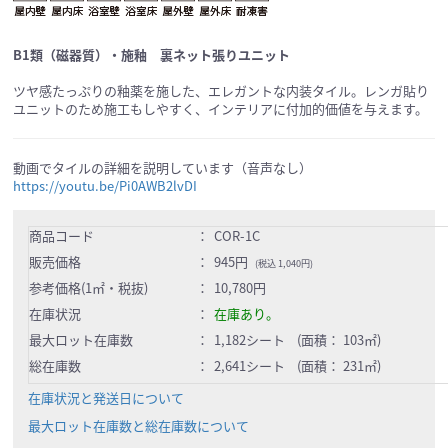
B1類（磁器質）・施釉 裏ネット張りユニット
ツヤ感たっぷりの釉薬を施した、エレガントな内装タイル。レンガ貼り
ユニットのため施工もしやすく、インテリアに付加的価値を与えます。
動画でタイルの詳細を説明しています（音声なし）
https://youtu.be/Pi0AWB2lvDI
商品コード
：
COR-1C
販売価格
：
945円
(税込 1,040円)
参考価格(1㎡・税抜)
：
10,780円
在庫状況
：
在庫あり。
最大ロット在庫数
：
1,182シート (面積： 103㎡)
総在庫数
：
2,641シート (面積： 231㎡)
在庫状況と発送日について
最大ロット在庫数と総在庫数について