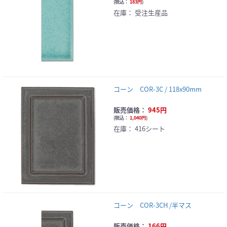
(
税込：
183円
)
在庫：
受注生産品
コーン COR-3C / 118x90mm
販売価格：
945円
(
税込：
1,040円
)
在庫：
416シート
コーン COR-3CH /半マス
販売価格：
166円