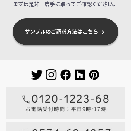
まずは是非一度手に取ってご確認ください。
サンプルのご請求方法はこちら
chevron_right