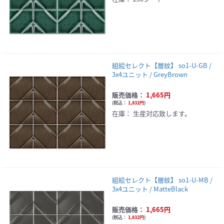
組絵セレクト【層紋】 so1-U-GB /
3x4ユニット / GreyBrown
販売価格：
1,665円
(
税込：
1,832円
)
在庫：
生産対応致します。
組絵セレクト【層紋】 so1-U-MB /
3x4ユニット / MatteBlack
販売価格：
1,665円
(
税込：
1,832円
)