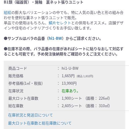
B1類（磁器質）・施釉 裏ネット張りユニット
組絵
の膨大なバリエーションの中でも、特に人気の高い色と形の組み合
わせを便利な裏ネット張りユニットで販売。
単品での使用はもちろん、
鱗片セレクト
との併用もオススメ。店舗デザ
インや住宅のインテリアづくりをお手伝い致します。
●サンプルはバラの品番（
hi1-BW
）からご請求ください。
●在庫不足の際、バラ品番の在庫があればシートに貼りなおして対応す
ることも可能です。予め発注後納期をご確認のうえご注文ください。
商品コード
：
hi1-U-BW
販売価格
：
1,665円
(税込 1,832円)
参考価格(1㎡・税抜)
：
13,990円
在庫状況
：
在庫あり。
最大ロット在庫数
：
1,900シート (面積： 226㎡)
総在庫数
：
2,605シート (面積： 310㎡)
在庫状況と発送日について
最大ロット在庫数と総在庫数について