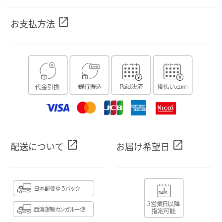
open_in_new
お支払方法
open_in_new
open_in_new
配送について
お届け希望日