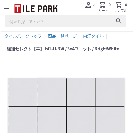
person
shopping_cart
shopping_cart
0
0
expand_more
menu
カート
サンプル
search
タイルパークトップ
商品一覧ページ
内装タイル
組絵セレクト【平】 hi1-U-BW / 3x4ユニット / BrightWhite