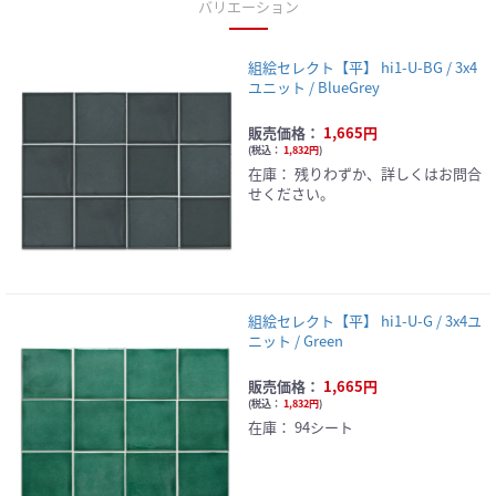
バリエーション
組絵セレクト【平】 hi1-U-BG / 3x4
ユニット / BlueGrey
販売価格：
1,665円
(
税込：
1,832円
)
在庫：
残りわずか、詳しくはお問合
せください。
組絵セレクト【平】 hi1-U-G / 3x4ユ
ニット / Green
販売価格：
1,665円
(
税込：
1,832円
)
在庫：
94シート