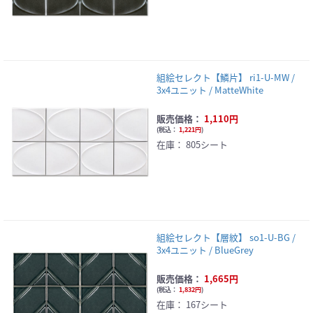
組絵セレクト【鱗片】 ri1-U-MW /
3x4ユニット / MatteWhite
販売価格：
1,110円
(
税込：
1,221円
)
在庫：
805シート
組絵セレクト【層紋】 so1-U-BG /
3x4ユニット / BlueGrey
販売価格：
1,665円
(
税込：
1,832円
)
在庫：
167シート