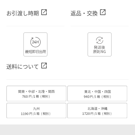
open_in_new
open_in_new
お引渡し時期
返品・交換
open_in_new
送料について