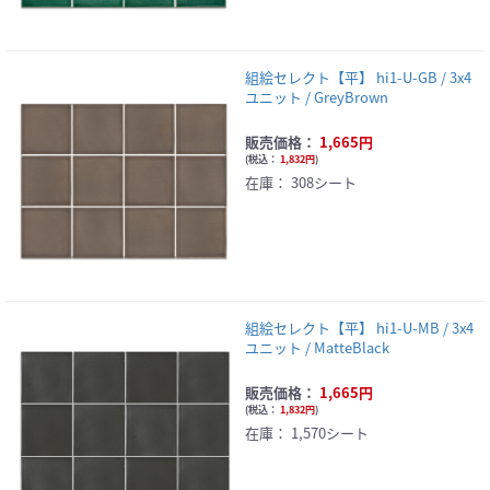
組絵セレクト【平】 hi1-U-GB / 3x4
ユニット / GreyBrown
販売価格：
1,665円
(
税込：
1,832円
)
在庫：
308シート
組絵セレクト【平】 hi1-U-MB / 3x4
ユニット / MatteBlack
販売価格：
1,665円
(
税込：
1,832円
)
在庫：
1,570シート