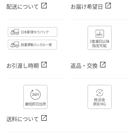
open_in_new
open_in_new
配送について
お届け希望日
open_in_new
open_in_new
お引渡し時期
返品・交換
open_in_new
送料について