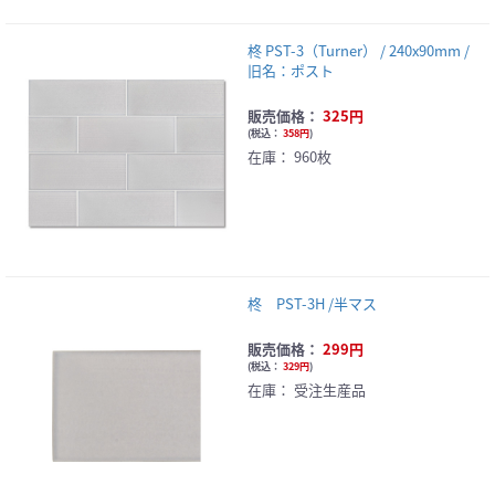
柊 PST-3（Turner） / 240x90mm /
旧名：ポスト
販売価格：
325円
(
税込：
358円
)
在庫：
960枚
柊 PST-3H /半マス
販売価格：
299円
(
税込：
329円
)
在庫：
受注生産品