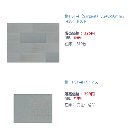
柊 PST-4（Sargent） / 240x90mm /
旧名：ポスト
販売価格：
325円
(
税込：
358円
)
在庫：
510枚
柊 PST-4H /半マス
販売価格：
299円
(
税込：
329円
)
在庫：
受注生産品