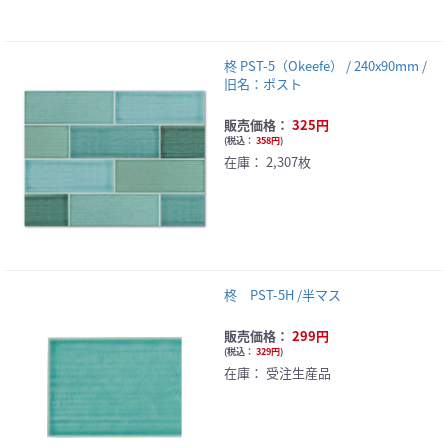
柊 PST-5（Okeefe） / 240x90mm /
旧名：ポスト
販売価格：
325円
(
税込：
358円
)
在庫：
2,307枚
柊 PST-5H /半マス
販売価格：
299円
(
税込：
329円
)
在庫：
受注生産品