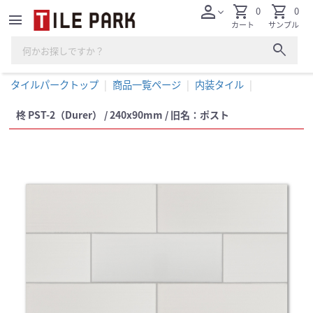
person
shopping_cart
shopping_cart
0
0
expand_more
menu
カート
サンプル
search
タイルパークトップ
商品一覧ページ
内装タイル
柊 PST-2（Durer） / 240x90mm / 旧名：ポスト