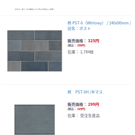
柊 PST-6（Whitney） / 240x90mm /
旧名：ポスト
販売価格：
325円
(
税込：
358円
)
在庫：
1,784枚
柊 PST-6H /半マス
販売価格：
299円
(
税込：
329円
)
在庫：
受注生産品