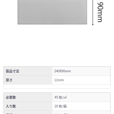
製品寸法
240X90mm
厚さ
11mm
必要数
45 枚/㎡
入り数
20 枚/箱