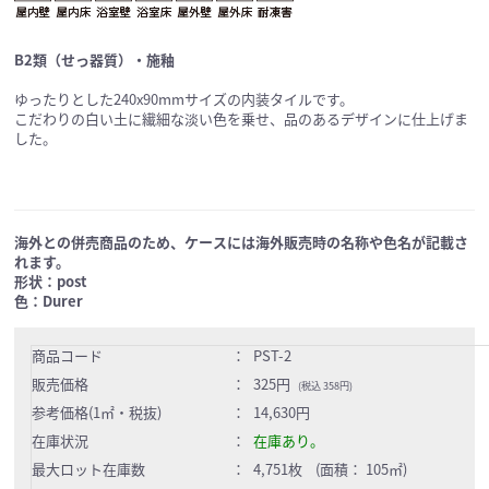
B2類（せっ器質）・施釉
ゆったりとした240x90mmサイズの内装タイルです。
こだわりの白い土に繊細な淡い色を乗せ、品のあるデザインに仕上げま
した。
海外との併売商品のため、ケースには海外販売時の名称や色名が記載さ
れます。
形状：post
色：Durer
商品コード
：
PST-2
販売価格
：
325円
(税込 358円)
参考価格(1㎡・税抜)
：
14,630円
在庫状況
：
在庫あり。
最大ロット在庫数
：
4,751枚 (面積： 105㎡)