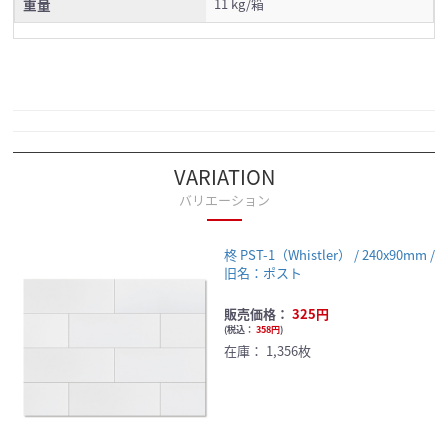
重量
11 kg/箱
VARIATION
バリエーション
柊 PST-1（Whistler） / 240x90mm /
旧名：ポスト
販売価格：
325円
(
税込：
358円
)
在庫：
1,356枚