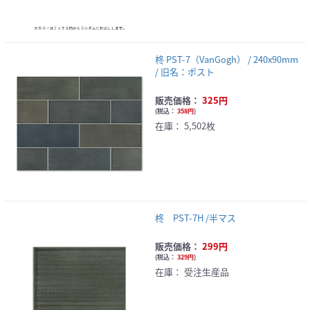
柊 PST-7（VanGogh） / 240x90mm
/ 旧名：ポスト
販売価格：
325円
(
税込：
358円
)
在庫：
5,502枚
柊 PST-7H /半マス
販売価格：
299円
(
税込：
329円
)
在庫：
受注生産品