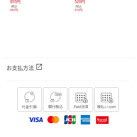
855円
520円
(税込
(税込
941円
)
572円
)
open_in_new
お支払方法