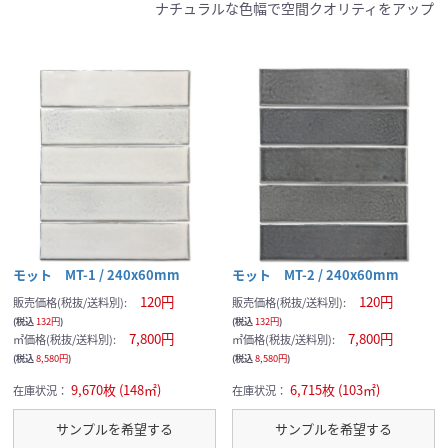
ナチュラルな色幅で空間クオリティをアップ
モット MT-1 / 240x60mm
モット MT-2 / 240x60mm
120円
120円
販売価格(税抜/送料別):
販売価格(税抜/送料別):
(税込
132円
)
(税込
132円
)
7,800円
7,800円
㎡価格(税抜/送料別):
㎡価格(税抜/送料別):
(税込
8,580円
)
(税込
8,580円
)
9,670枚 (148㎡)
6,715枚 (103㎡)
在庫状況：
在庫状況：
サンプルを希望する
サンプルを希望する