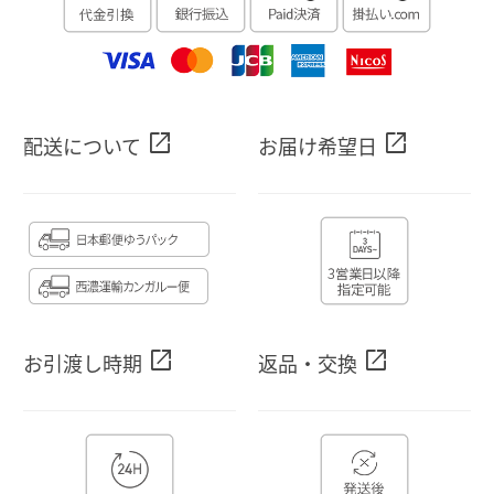
open_in_new
open_in_new
配送について
お届け希望日
open_in_new
open_in_new
お引渡し時期
返品・交換