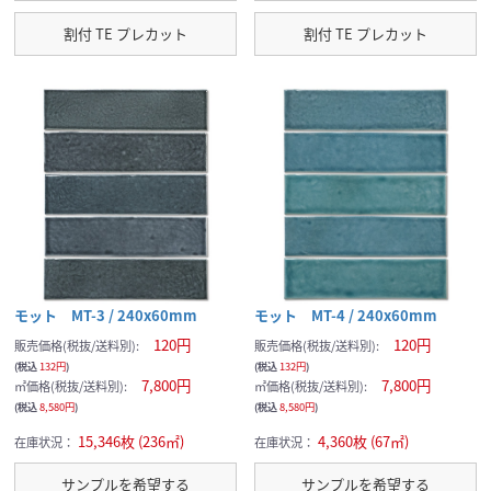
割付 TE プレカット
割付 TE プレカット
モット MT-3 / 240x60mm
モット MT-4 / 240x60mm
120円
120円
販売価格(税抜/送料別):
販売価格(税抜/送料別):
(税込
132円
)
(税込
132円
)
7,800円
7,800円
㎡価格(税抜/送料別):
㎡価格(税抜/送料別):
(税込
8,580円
)
(税込
8,580円
)
15,346枚 (236㎡)
4,360枚 (67㎡)
在庫状況：
在庫状況：
サンプルを希望する
サンプルを希望する