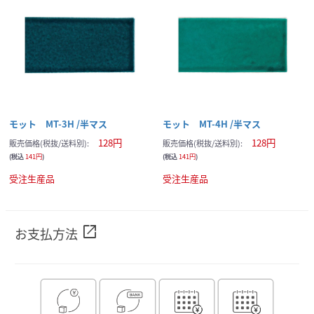
サンプルの選択を続ける
サンプルカートへ進む
モット MT-3H /半マス
モット MT-4H /半マス
現在のサンプル点数：
128円
128円
販売価格(税抜/送料別):
販売価格(税抜/送料別):
(税込
141円
)
(税込
141円
)
受注生産品
受注生産品
open_in_new
お支払方法