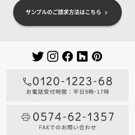
サンプルのご請求方法はこちら
chevron_right