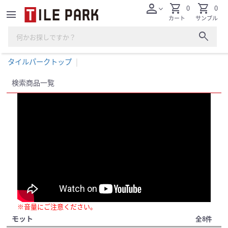
person
shopping_cart
shopping_cart
0
0
expand_more
menu
カート
サンプル
search
タイルパークトップ
検索商品一覧
※音量にご注意ください。
モット
全8件