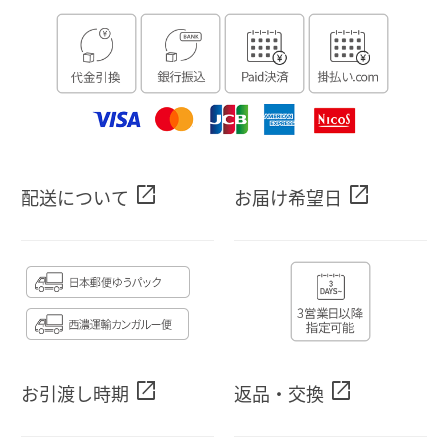
open_in_new
open_in_new
配送について
お届け希望日
open_in_new
open_in_new
お引渡し時期
返品・交換