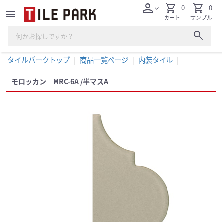
person
shopping_cart
shopping_cart
0
0
expand_more
menu
カート
サンプル
search
タイルパークトップ
商品一覧ページ
内装タイル
モロッカン MRC-6A /半マスA