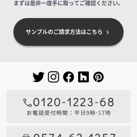
まずは是非一度手に取ってご確認ください。
サンプルのご請求方法はこちら
chevron_right