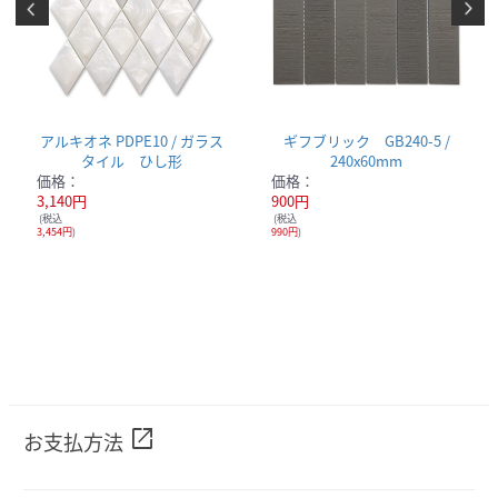
アルキオネ PDPE10 / ガラス
ギフブリック GB240-5 /
タイル ひし形
240x60mm
価格：
価格：
3,140円
900円
(税込
(税込
3,454円
)
990円
)
open_in_new
お支払方法