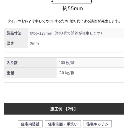
製品寸法
約55x129mm（切り代で誤差が発生します）
厚さ
9mm
入り数
100 枚/箱
重量
7.5 kg/箱
施工例
【
2
件】
住宅内装壁
住宅洗面・手洗い
住宅キッチン