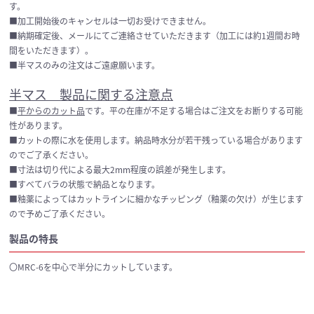
す。
■加工開始後のキャンセルは一切お受けできません。
■納期確定後、メールにてご連絡させていただきます（加工には約1週間お時
間をいただきます）。
■半マスのみの注文はご遠慮願います。
半マス 製品に関する注意点
■
平からのカット品
です。平の在庫が不足する場合はご注文をお断りする可能
性があります。
■カットの際に水を使用します。納品時水分が若干残っている場合があります
のでご了承ください。
■寸法は切り代による最大2mm程度の誤差が発生します。
■すべてバラの状態で納品となります。
■釉薬によってはカットラインに細かなチッピング（釉薬の欠け）が生じます
ので予めご了承ください。
製品の特長
〇MRC-6を中心で半分にカットしています。