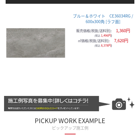
ブルー＆ホワイト CE36034RG /
600x300角 [ラフ面]
1,360円
販売価格(税抜/送料別):
1,496円
)
(税込
7,620円
㎡価格(税抜/送料別):
8,378円
)
(税込
PICKUP WORK EXAMPLE
ピックアップ施工例