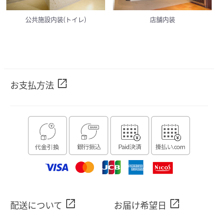
公共施設内装(トイレ)
店舗内装
open_in_new
お支払方法
open_in_new
open_in_new
配送について
お届け希望日