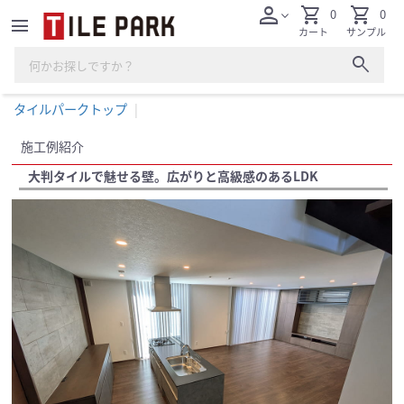
person
shopping_cart
shopping_cart
0
0
expand_more
menu
カート
サンプル
search
タイルパークトップ
施工例紹介
大判タイルで魅せる壁。広がりと高級感のあるLDK