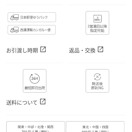
open_in_new
open_in_new
お引渡し時期
返品・交換
open_in_new
送料について