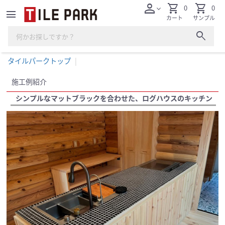
person
shopping_cart
shopping_cart
0
0
expand_more
menu
カート
サンプル
search
タイルパークトップ
施工例紹介
シンプルなマットブラックを合わせた、ログハウスのキッチン