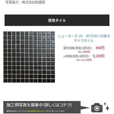
写真協力：株式会社乾建設
使用タイル
ニューヨーク-25 NY-F202 /25角モ
ザイクタイル
800円
販売価格(税抜/送料別):
880円
)
(税込
9,200円
㎡価格(税抜/送料別):
10,120円
)
(税込