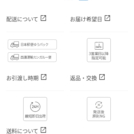
open_in_new
open_in_new
配送について
お届け希望日
open_in_new
open_in_new
お引渡し時期
返品・交換
open_in_new
送料について