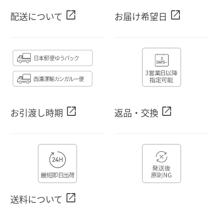
open_in_new
open_in_new
配送について
お届け希望日
open_in_new
open_in_new
お引渡し時期
返品・交換
open_in_new
送料について