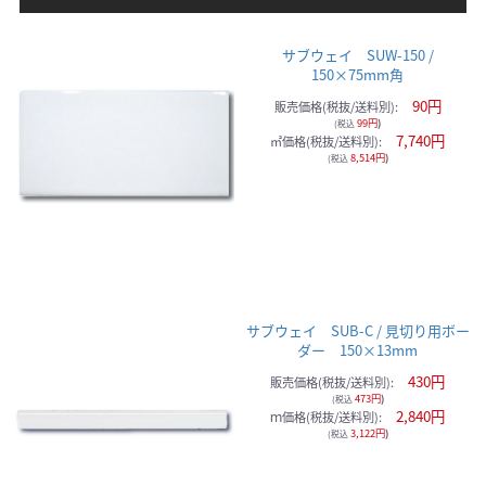
サブウェイ SUW-150 /
150×75mm角
90円
販売価格(税抜/送料別):
99円
)
(税込
7,740円
㎡価格(税抜/送料別):
8,514円
)
(税込
サブウェイ SUB-C / 見切り用ボー
ダー 150×13mm
430円
販売価格(税抜/送料別):
473円
)
(税込
2,840円
ｍ価格(税抜/送料別):
3,122円
)
(税込