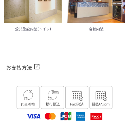
公共施設内装(トイレ)
店舗内装
open_in_new
お支払方法