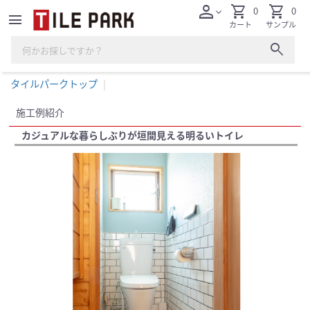
person
shopping_cart
shopping_cart
0
0
expand_more
menu
カート
サンプル
search
タイルパークトップ
施工例紹介
カジュアルな暮らしぶりが垣間見える明るいトイレ